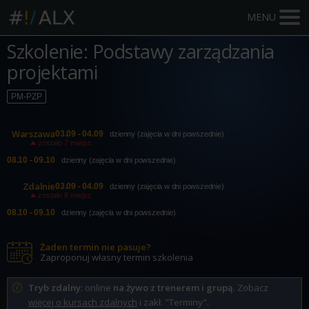
MENU
Szkolenie: Podstawy zarządzania
projektami
PM-PZP
Warszawa
03.09 - 04.09
dzienny (zajęcia w dni powszednie)
zostało 7 miejsc
08.10 - 09.10
dzienny (zajęcia w dni powszednie)
Zdalnie
03.09 - 04.09
dzienny (zajęcia w dni powszednie)
zostało 8 miejsc
08.10 - 09.10
dzienny (zajęcia w dni powszednie)
Żaden termin nie pasuje?
Zaproponuj własny termin szkolenia
Tryb zdalny
: online
na żywo z trenerem i grupą
. Zobacz
więcej o kursach zdalnych
i zakł. "Terminy".