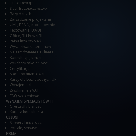
Linux
,
DevOps
Sieci
,
Bezpieczeństwo
Bazy danych
Zarządzanie projektami
UML, BPMN, modelowanie
Testowanie
,
UX/UI
Office
,
BI i PowerBI
Pełna lista szkoleń
Wyszukiwarka terminów
Na zamówienie i u Klienta
Konsultacje, usługi
Vouchery szkoleniowe
Certyfikacja
Sposoby finansowania
Kursy dla bezrobotnych UP
Wynajem sal
Zwolnienie z VAT
FAQ szkoleniowe
WYNAJEM SPECJALISTÓW IT
Oferta dla biznesu
Kariera konsultanta
USŁUGI
Serwery Linux, sieci
Portale, serwisy
FIRMA