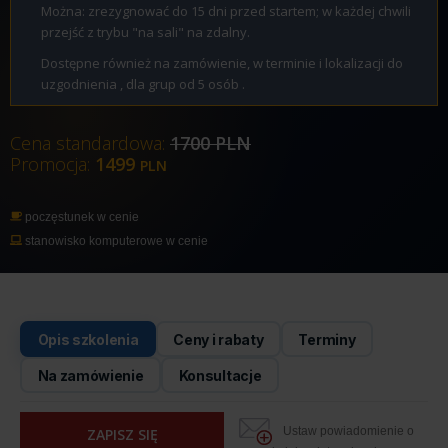
Można: zrezygnować do 15 dni przed startem; w każdej chwili
przejść z trybu "na sali" na zdalny.
Dostępne również na zamówienie, w terminie i lokalizacji do
uzgodnienia , dla grup od 5 osób .
Cena standardowa:
1700 PLN
Promocja:
1499
PLN
poczęstunek w cenie
stanowisko komputerowe w cenie
Opis szkolenia
Ceny i rabaty
Terminy
Na zamówienie
Konsultacje
Ustaw powiadomienie o
ZAPISZ SIĘ