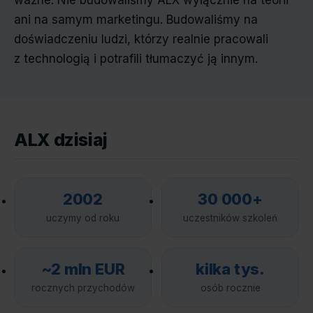
ważne. Nie budowaliśmy ALX wyłącznie na teorii
ani na samym marketingu. Budowaliśmy na
doświadczeniu ludzi, którzy realnie pracowali
z technologią i potrafili tłumaczyć ją innym.
ALX dzisiaj
2002
30 000+
uczymy od roku
uczestników szkoleń
~2 mln EUR
kilka tys.
rocznych przychodów
osób rocznie