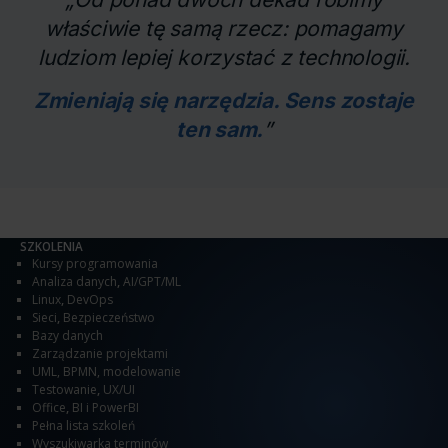
właściwie tę samą rzecz: pomagamy
ludziom lepiej korzystać z technologii.
Zmieniają się narzędzia. Sens zostaje
ten sam.
”
SZKOLENIA
Kursy programowania
Analiza danych
,
AI/GPT/ML
Linux
,
DevOps
Sieci
,
Bezpieczeństwo
Bazy danych
Zarządzanie projektami
UML, BPMN, modelowanie
Testowanie
,
UX/UI
Office
,
BI i PowerBI
Pełna lista szkoleń
Wyszukiwarka terminów