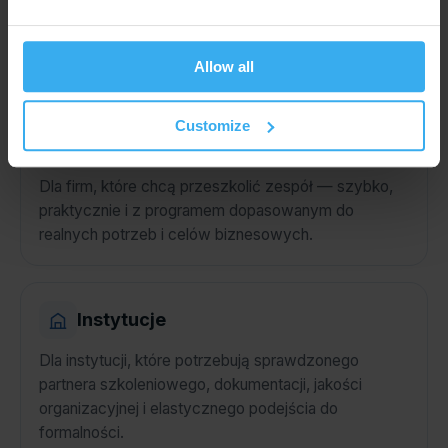
kompetencji: nowego języka, narzędzia, technologii,
frameworka, systemu, metody pracy albo
certyfikacji.
Allow all
Customize
Firmy
Dla firm, które chcą przeszkolić zespół — szybko,
praktycznie i z programem dopasowanym do
realnych potrzeb i celów biznesowych.
Instytucje
Dla instytucji, które potrzebują sprawdzonego
partnera szkoleniowego, dokumentacji, jakości
organizacyjnej i elastycznego podejścia do
formalności.