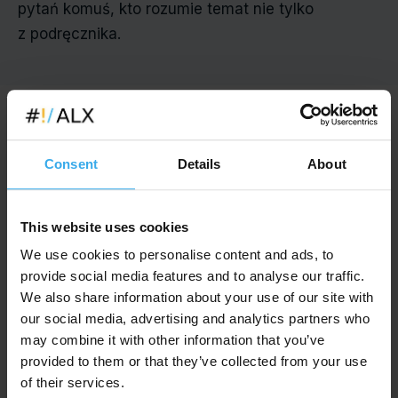
pytań komuś, kto rozumie temat nie tylko
z podręcznika.
Dla kogo jest ALX
Consent
Details
About
Osoby indywidualne
This website uses cookies
Dla osób, które chcą kompleksowo nauczyć się
We use cookies to personalise content and ads, to
nowej dziedziny od podstaw lub wejść do IT.
provide social media features and to analyse our traffic.
We also share information about your use of our site with
our social media, advertising and analytics partners who
may combine it with other information that you’ve
Specjaliści
provided to them or that they’ve collected from your use
of their services.
Dla specjalistów, którzy potrzebują konkretnej