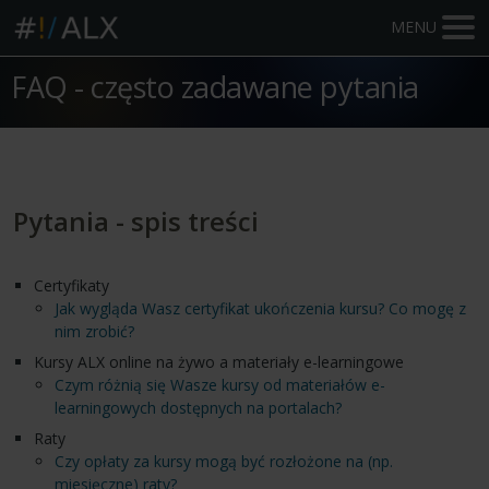
MENU
FAQ - często zadawane pytania
Pytania - spis treści
Certyfikaty
Jak wygląda Wasz certyfikat ukończenia kursu? Co mogę z
nim zrobić?
Kursy ALX online na żywo a materiały e-learningowe
Czym różnią się Wasze kursy od materiałów e-
learningowych dostępnych na portalach?
Raty
Czy opłaty za kursy mogą być rozłożone na (np.
miesięczne) raty?