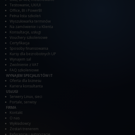
Testowanie
,
UX/UI
Office
,
BI i PowerBI
Pełna lista szkoleń
Wyszukiwarka terminów
Na zamówienie i u Klienta
Konsultacje, usługi
Vouchery szkoleniowe
Certyfikacja
Sposoby finansowania
Kursy dla bezrobotnych UP
Wynajem sal
Zwolnienie z VAT
FAQ szkoleniowe
WYNAJEM SPECJALISTÓW IT
Oferta dla biznesu
Kariera konsultanta
USŁUGI
Serwery Linux, sieci
Portale, serwisy
FIRMA
Kontakt
O nas
Wykładowcy
Zostań trenerem
Referencje i autoryzacje