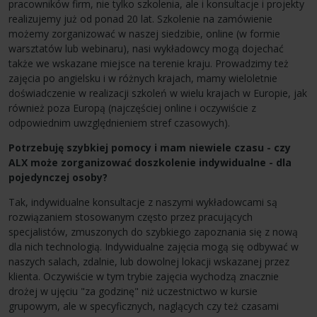
pracowników firm, nie tylko szkolenia, ale i konsultacje i projekty
realizujemy już od ponad 20 lat. Szkolenie na zamówienie
możemy zorganizować w naszej siedzibie, online (w formie
warsztatów lub webinaru), nasi wykładowcy mogą dojechać
także we wskazane miejsce na terenie kraju. Prowadzimy też
zajęcia po angielsku i w różnych krajach, mamy wieloletnie
doświadczenie w realizacji szkoleń w wielu krajach w Europie, jak
również poza Europą (najczęściej online i oczywiście z
odpowiednim uwzględnieniem stref czasowych).
Potrzebuję szybkiej pomocy i mam niewiele czasu - czy
ALX może zorganizować doszkolenie indywidualne - dla
pojedynczej osoby?
Tak, indywidualne konsultacje z naszymi wykładowcami są
rozwiązaniem stosowanym często przez pracujących
specjalistów, zmuszonych do szybkiego zapoznania się z nową
dla nich technologią. Indywidualne zajęcia mogą się odbywać w
naszych salach, zdalnie, lub dowolnej lokacji wskazanej przez
klienta. Oczywiście w tym trybie zajęcia wychodzą znacznie
drożej w ujęciu "za godzinę" niż uczestnictwo w kursie
grupowym, ale w specyficznych, naglących czy też czasami