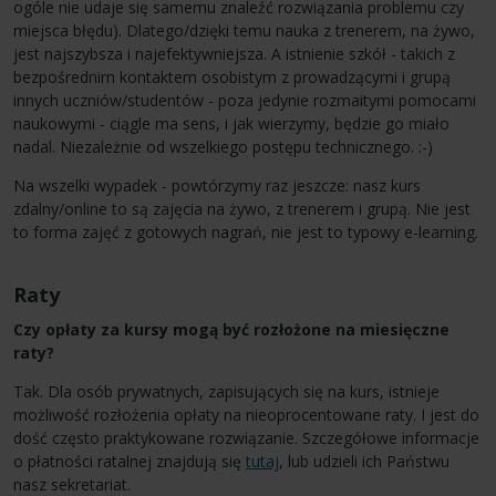
ogóle nie udaje się samemu znaleźć rozwiązania problemu czy
miejsca błędu). Dlatego/dzięki temu nauka z trenerem, na żywo,
jest najszybsza i najefektywniejsza. A istnienie szkół - takich z
bezpośrednim kontaktem osobistym z prowadzącymi i grupą
innych uczniów/studentów - poza jedynie rozmaitymi pomocami
naukowymi - ciągle ma sens, i jak wierzymy, będzie go miało
nadal. Niezależnie od wszelkiego postępu technicznego. :-)
Na wszelki wypadek - powtórzymy raz jeszcze: nasz kurs
zdalny/online to są zajęcia na żywo, z trenerem i grupą. Nie jest
to forma zajęć z gotowych nagrań, nie jest to typowy e-learning.
Raty
Czy opłaty za kursy mogą być rozłożone na miesięczne
raty?
Tak. Dla osób prywatnych, zapisujących się na kurs, istnieje
możliwość rozłożenia opłaty na nieoprocentowane raty. I jest do
dość często praktykowane rozwiązanie. Szczegółowe informacje
o płatności ratalnej znajdują się
tutaj
, lub udzieli ich Państwu
nasz sekretariat.