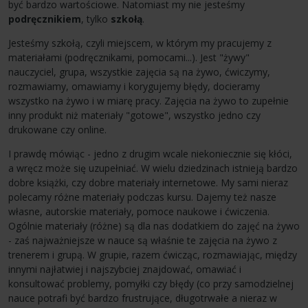
być bardzo wartościowe. Natomiast my nie jesteśmy
podręcznikiem
, tylko
szkołą
.
Jesteśmy szkołą, czyli miejscem, w którym my pracujemy z
materiałami (podręcznikami, pomocami...). Jest "żywy"
nauczyciel, grupa, wszystkie zajęcia są na żywo, ćwiczymy,
rozmawiamy, omawiamy i korygujemy błędy, docieramy
wszystko na żywo i w miarę pracy. Zajęcia na żywo to zupełnie
inny produkt niż materiały "gotowe", wszystko jedno czy
drukowane czy online.
I prawdę mówiąc - jedno z drugim wcale niekoniecznie się kłóci,
a wręcz może się uzupełniać. W wielu dziedzinach istnieją bardzo
dobre książki, czy dobre materiały internetowe. My sami nieraz
polecamy różne materiały podczas kursu. Dajemy też nasze
własne, autorskie materiały, pomoce naukowe i ćwiczenia.
Ogólnie materiały (różne) są dla nas dodatkiem do zajęć na żywo
- zaś najważniejsze w nauce są właśnie te zajęcia na żywo z
trenerem i grupą. W grupie, razem ćwicząc, rozmawiając, między
innymi najłatwiej i najszybciej znajdować, omawiać i
konsultować problemy, pomyłki czy błędy (co przy samodzielnej
nauce potrafi być bardzo frustrujące, długotrwałe a nieraz w