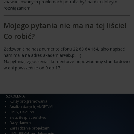
zaawansowanych problemach potrafią być bardzo dobrym
rozwiązaniem.
Mojego pytania nie ma na tej liście!
Co robić?
Zadzwonić na nasz numer telefonu 22 63 64 164, albo napisać
nam maila na adres akademia@alx.pl. :-)
Na pytania, zgłoszenia i komentarze odpowiadamy standardowo
w dni powszednie od 9 do 17.
SZKOLENIA
Kursy programowania
Analiza danych
,
AI/GPT/ML
Linux
,
DevOps
Sieci
,
Bezpieczeństwo
Bazy danych
Zarządzanie projektami
UML, BPMN, modelowanie