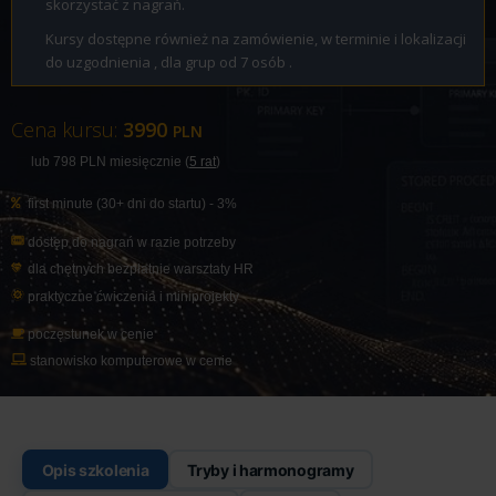
skorzystać z nagrań.
Kursy dostępne również na zamówienie, w terminie i lokalizacji
do uzgodnienia , dla grup od 7 osób .
Cena kursu:
3990
PLN
lub 798
PLN
miesięcznie (
5 rat
)
first minute (30+ dni do startu) - 3%
dostęp do nagrań w razie potrzeby
dla chętnych bezpłatnie warsztaty
HR
praktyczne ćwiczenia i miniprojekty
poczęstunek w cenie
stanowisko komputerowe w cenie
Opis szkolenia
Tryby i harmonogramy