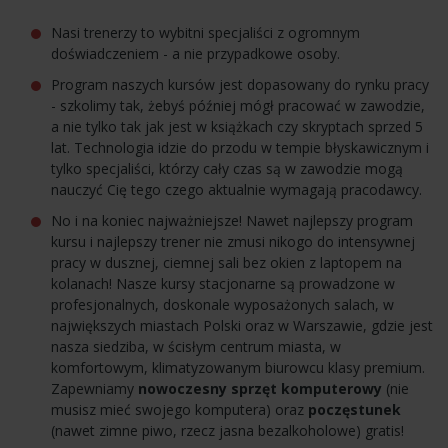
Nasi trenerzy to wybitni specjaliści z ogromnym
doświadczeniem - a nie przypadkowe osoby.
Program naszych kursów jest dopasowany do rynku pracy
- szkolimy tak, żebyś później mógł pracować w zawodzie,
a nie tylko tak jak jest w książkach czy skryptach sprzed 5
lat. Technologia idzie do przodu w tempie błyskawicznym i
tylko specjaliści, którzy cały czas są w zawodzie mogą
nauczyć Cię tego czego aktualnie wymagają pracodawcy.
No i na koniec najważniejsze! Nawet najlepszy program
kursu i najlepszy trener nie zmusi nikogo do intensywnej
pracy w dusznej, ciemnej sali bez okien z laptopem na
kolanach! Nasze kursy stacjonarne są prowadzone w
profesjonalnych, doskonale wyposażonych salach, w
największych miastach Polski oraz w Warszawie, gdzie jest
nasza siedziba, w ścisłym centrum miasta, w
komfortowym, klimatyzowanym biurowcu klasy premium.
Zapewniamy
nowoczesny sprzęt komputerowy
(nie
musisz mieć swojego komputera) oraz
poczęstunek
(nawet zimne piwo, rzecz jasna bezalkoholowe) gratis!