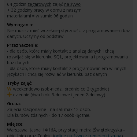
64 godzin
zegarowych
zajęć
na żywo
+ 32 godziny pracy w domu z naszymi
materiałami = w sumie 96 godzin
Wymagania:
Nie musisz mieć wcześniej styczności z programowaniem baz
danych. Uczymy od podstaw
Przeznaczenie:
- dla osób, które miały kontakt z analizą danych i chcą
rozwijać się w kierunku SQL, projektowania i programowania
baz danych
- dla osób, które miały kontakt z programowaniem w innych
językach i chcą się rozwijać w kierunku baz danych
Tryby zajęć:
weekendowo (sob-niedz., średnio co 2 tygodnie)
dziennie (dwa bloki 3-dniowe i jeden 2-dniowy)
Grupa:
Zajęcia stacjonarne - na sali max 12 osób.
Dla kursów zdalnych - do 17 osób łącznie.
Miejsce:
Warszawa, Jasna 14/16A, przy stacji metra (Świętokrzyska -
obie linie) oraz Zdalnie (
online na żywo z trenerem i grupą
)