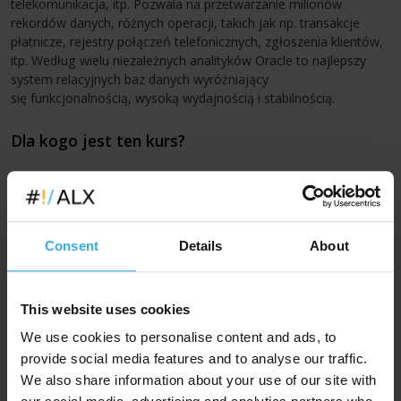
telekomunikacja, itp. Pozwala na przetwarzanie milionów
rekordów danych, różnych operacji, takich jak np. transakcje
płatnicze, rejestry połączeń telefonicznych, zgłoszenia klientów,
itp. Według wielu niezależnych analityków Oracle to najlepszy
system relacyjnych baz danych wyróżniający
się funkcjonalnością, wysoką wydajnością i stabilnością.
Dla kogo jest ten kurs?
Consent
Details
About
This website uses cookies
We use cookies to personalise content and ads, to
provide social media features and to analyse our traffic.
We also share information about your use of our site with
Dla analityków
Dla programistów