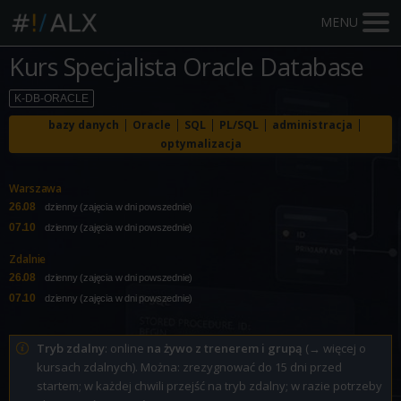
MENU
Kurs Specjalista Oracle Database
K-DB-ORACLE
bazy danych
Oracle
SQL
PL/SQL
administracja
optymalizacja
Warszawa
26.08
dzienny (zajęcia w dni powszednie)
07.10
dzienny (zajęcia w dni powszednie)
Zdalnie
26.08
dzienny (zajęcia w dni powszednie)
07.10
dzienny (zajęcia w dni powszednie)
Tryb zdalny
: online
na żywo z trenerem i grupą
(
→ więcej o
kursach zdalnych
). Można: zrezygnować do 15 dni przed
startem; w każdej chwili przejść na tryb zdalny; w razie potrzeby