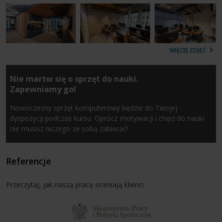
WIĘCEJ ZDJĘĆ
Nie martw się o sprzęt do nauki.
Zapewniamy go!
Nowoczesny sprzęt komputerowy będzie do Twojej
dyspozycji podczas kursu. Oprócz motywacji i chęci do nauki
nie musisz niczego ze sobą zabierać!
Referencje
Przeczytaj, jak naszą pracę oceniają klienci.