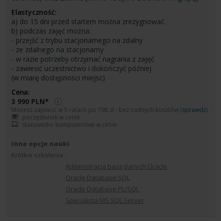
Elastyczność:
a) do 15 dni przed startem można zrezygnować
b) podczas zajęć można:
- przejść z trybu stacjonarnego na zdalny
- ze zdalnego na stacjonarny
- w razie potrzeby otrzymać nagrania z zajęć
- zawiesić uczestnictwo i dokończyć później
(w miarę dostępności miejsc)
Cena:
3 990 PLN*
Możesz zapłacić w 5 ratach po 798 zł - bez żadnych kosztów (
sprawdź
)
poczęstunek w cenie
stanowisko komputerowe w cenie
Inne opcje nauki
Krótkie szkolenia :
Administracja bazą danych Oracle
Oracle Database SQL
Oracle Database PL/SQL
Specjalista MS SQL Server