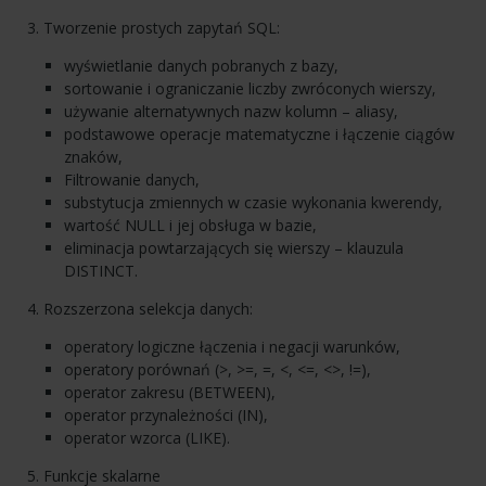
Tworzenie prostych zapytań
SQL
:
wyświetlanie danych pobranych z bazy,
sortowanie i ograniczanie liczby zwróconych wierszy,
używanie alternatywnych nazw kolumn – aliasy,
podstawowe operacje matematyczne i łączenie ciągów
znaków,
Filtrowanie danych,
substytucja zmiennych w czasie wykonania kwerendy,
wartość
NULL
i jej obsługa w bazie,
eliminacja powtarzających się wierszy – klauzula
DISTINCT
.
Rozszerzona selekcja danych:
operatory logiczne łączenia i negacji warunków,
operatory porównań (>, >=, =, <, <=, <>, !=),
operator zakresu (
BETWEEN
),
operator przynależności (IN),
operator wzorca (
LIKE
).
Funkcje skalarne