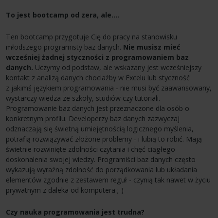
To jest bootcamp od zera, ale….
Ten bootcamp przygotuje Cię do pracy na stanowisku
młodszego programisty baz danych.
Nie musisz mieć
wcześniej żadnej styczności z programowaniem baz
danych.
Uczymy od podstaw, ale wskazany jest wcześniejszy
kontakt z analizą danych chociażby w Excelu lub styczność
z jakimś językiem programowania - nie musi być zaawansowany,
wystarczy wiedza ze szkoły, studiów czy tutoriali.
Programowanie baz danych jest przeznaczone dla osób o
konkretnym profilu. Developerzy baz danych zazwyczaj
odznaczają się świetną umiejętnością logicznego myślenia,
potrafią rozwiązywać złożone problemy - i lubią to robić. Mają
świetnie rozwinięte zdolności czytania i chęć ciągłego
doskonalenia swojej wiedzy. Programiści baz danych często
wykazują wyraźną zdolność do porządkowania lub układania
elementów zgodnie z zestawem reguł - czynią tak nawet w życiu
prywatnym z daleka od komputera ;-)
Czy nauka programowania jest trudna?