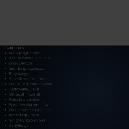
SZKOLENIA
Kursy programowania
Analiza danych
,
AI/GPT/ML
Linux
,
DevOps
Sieci
,
Bezpieczeństwo
Bazy danych
Zarządzanie projektami
UML, BPMN, modelowanie
Testowanie
,
UX/UI
Office
,
BI i PowerBI
Pełna lista szkoleń
Wyszukiwarka terminów
Na zamówienie i u Klienta
Konsultacje, usługi
Vouchery szkoleniowe
Certyfikacja