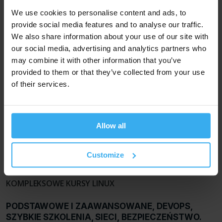
umowy
). Umowa wg Państwa wzoru lub płatność po
We use cookies to personalise content and ads, to
zajęciach - cena ulega zwyżce o 5%.
provide social media features and to analyse our traffic.
Wyceny dla grup na zamówienie (zamkniętych) są
We also share information about your use of our site with
kalkulowane indywidualnie. W szczególności, cena
our social media, advertising and analytics partners who
w przeliczeniu na osobę może być: taka jak w tabeli,
may combine it with other information that you’ve
niższa (np. upusty dla większych grup, tryb online, bez
części kosztów) lub wyższa (np. delegacja trenera,
provided to them or that they’ve collected from your use
indywidualne modyfikacje programu).
of their services.
Allow all
Zobacz
też
Customize
Administrator Linuksa
Administrator Zaawansowany
Linux w
KOMPLEKSOWE KURSY LINUX
PODSTAWOWE I ZAAWANSOWANE, DEVOPS,
SZYBKIE SZKOLENIA, SIECI, BEZPIECZEŃSTWO.