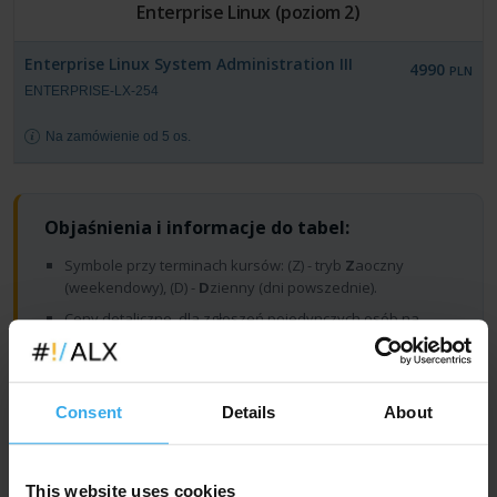
Enterprise Linux (poziom 2)
Enterprise Linux System Administration III
4990
PLN
ENTERPRISE-LX-254
Na zamówienie od 5 os.
Objaśnienia i informacje do tabel:
Symbole przy terminach kursów: (Z) - tryb
Z
aoczny
(weekendowy), (D) -
D
zienny (dni powszednie).
Ceny detaliczne, dla zgłoszeń pojedynczych osób na
zajęcia otwarte; netto (VAT 23%).
W wypadku finansowania ze środków publicznych
możliwe jest zwolnienie z VAT (
>> szczegóły
).
Consent
Details
About
Podane ceny obowiązują
przy płatności z góry
, w
terminie do 7 dni przed rozpoczęciem zajęć, w oparciu
o nasz standardowy formularz zgłoszeniowy lub
This website uses cookies
standardową umowę szkolenia (
>> pobierz wzór