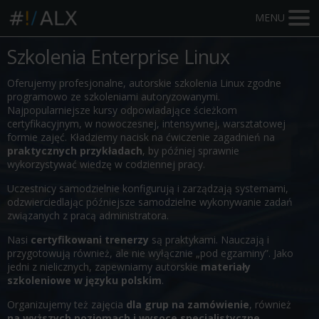
MENU
Szkolenia Enterprise Linux
Oferujemy profesjonalne, autorskie szkolenia Linux zgodne
programowo ze szkoleniami autoryzowanymi.
Najpopularniejsze kursy odpowiadające ścieżkom
certyfikacyjnym, w nowoczesnej, intensywnej, warsztatowej
formie zajęć. Kładziemy nacisk na ćwiczenie zagadnień na
praktycznych przykładach
, by później sprawnie
wykorzystywać wiedzę w codziennej pracy.
Uczestnicy samodzielnie konfigurują i zarządzają systemami,
odzwierciedlając późniejsze samodzielne wykonywanie zadań
związanych z pracą administratora.
Nasi
certyfikowani trenerzy
są praktykami. Nauczają i
przygotowują również, ale nie wyłącznie „pod egzaminy”. Jako
jedni z nielicznych, zapewniamy autorskie
materiały
szkoleniowe w języku polskim
.
Organizujemy też zajęcia
dla grup na zamówienie
, również
na wyższych poziomach i wysoce specjalistyczne
.