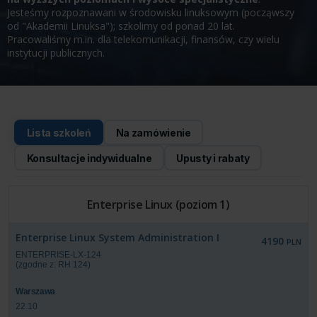
Jesteśmy rozpoznawani w środowisku linuksowym (począwszy
od "Akademii Linuksa"); szkolimy od ponad 20 lat.
Pracowaliśmy m.in. dla telekomunikacji, finansów, czy wielu
instytucji publicznych.
Lista szkoleń
Na zamówienie
Konsultacje indywidualne
Upusty i rabaty
Enterprise Linux (poziom 1)
Enterprise Linux System Administration I
4190
PLN
ENTERPRISE-LX-124
(zgodne z: RH 124)
Warszawa
22.10