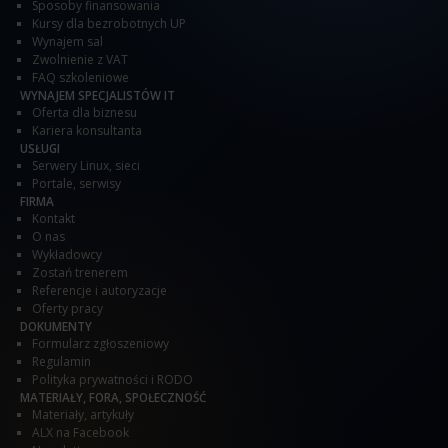
Sposoby finansowania
Kursy dla bezrobotnych UP
Wynajem sal
Zwolnienie z VAT
FAQ szkoleniowe
WYNAJEM SPECJALISTÓW IT
Oferta dla biznesu
Kariera konsultanta
USŁUGI
Serwery Linux, sieci
Portale, serwisy
FIRMA
Kontakt
O nas
Wykładowcy
Zostań trenerem
Referencje i autoryzacje
Oferty pracy
DOKUMENTY
Formularz zgłoszeniowy
Regulamin
Polityka prywatności i RODO
MATERIAŁY, FORA, SPOŁECZNOŚĆ
Materiały, artykuły
ALX na Facebook