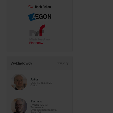
Wykładowcy
wszyscy
Artur
SQL, R, pakiet MS
Office
Tomasz
Python, ML, AI,
Testowanie,
Cyberbezpieczeństwo,
Java, C#