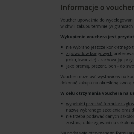
Informacje o vouche
Voucher upoważnia do
wydelegowania
w chwili zakupu terminie (w granicach
Wykupienie vouchera jest przydat
nie wybrano jeszcze konkretnego 
z powodów księgowych
preferowan
(roku, kwartale) - zachowując przy
jako premię, prezent, bon
- do swo
Voucher może być wystawiony na kon
dokonać zakupu na określoną
kwotę 
W celu otrzymania vouchera na us
wypełnić i przesłać formularz zgło
nazwę wybranego szkolenia oraz d
nie trzeba podawać danych szkolony
zostaną oddelegowani na szkolenie,
Na podstawie otrzymanego formularz