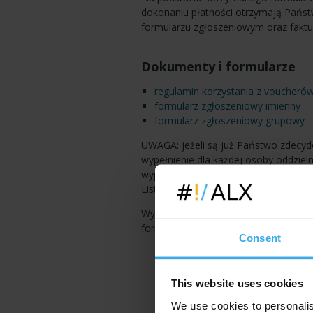
dokonaniu płatności otrzymają Państ
formularzu zgłoszeniowym oraz faktu
Dokumenty i formularze
regulamin korzystania z voucherów
formularz zgłoszeniowy imienny
formularz zgłoszeniowy grupowy
UWAGA: jeżeli są już Państwo zdecyd
wypełnienie dla każdej osoby oddzie
wypełnić formularz grupowy, podając
Listę szkolonych osób można podać pó
Wypełnione formularze prosimy przesł
formularze@alx.pl
Consent
This website uses cookies
We use cookies to personalis