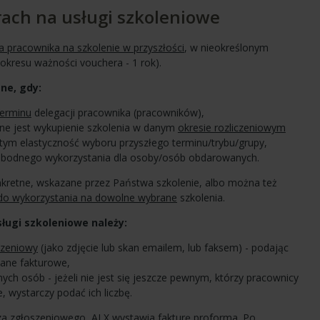
rach na usługi szkoleniowe
 pracownika na szkolenie w przyszłości
, w nieokreślonym
 okresu ważności vouchera - 1 rok).
ne, gdy:
terminu
delegacji pracownika (pracowników),
e jest wykupienie szkolenia w danym
okresie rozliczeniowym
 tym elastyczność wyboru przyszłego terminu/trybu/grupy,
bodnego wykorzystania dla osoby/osób obdarowanych.
kretne, wskazane przez Państwa szkolenie, albo można też
do wykorzystania na dowolne wybrane
szkolenia.
ługi szkoleniowe należy:
szeniowy
(jako zdjęcie lub skan emailem, lub faksem) - podając
ane fakturowe,
ch osób - jeżeli nie jest się jeszcze pewnym, którzy pracownicy
 wystarczy podać ich liczbę.
a zgłoszeniowego, ALX wystawia fakturę proforma. Po