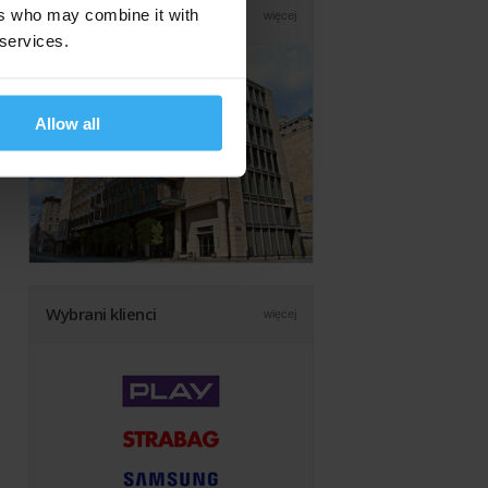
Nasza siedziba
ers who may combine it with
więcej
 services.
Allow all
Wybrani klienci
więcej