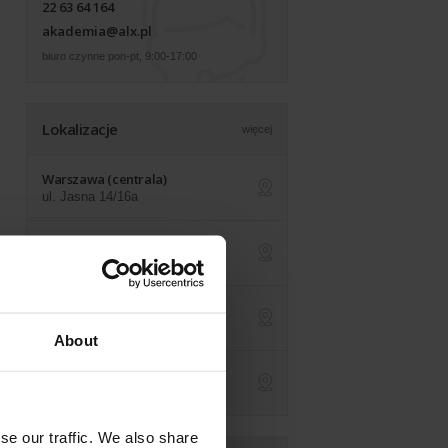
22 63 64 164
akademia@alx.pl
biuro czynne pon-pt, 9:00-17:00
Lokalizacje
więcej
Warszawa (centrala)
ul. Jasna 14/16a
ap
Online na żywo
z dowolnej lokalizacji
ap
Kraków
św. Filipa 23
ap
About
Londyn (UK)
590 Kingston Road
ap
se our traffic. We also share