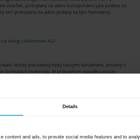
wo voucher, przesyłany na adres korespondencyjny podany na
rę VAT przesyłaną na adres podany na tym formularzu.
 na usługi szkoleniowe ALX
owani, którzy pracownicy będą naszymi kursantami, prosimy o
lnie formularza imiennego. W przeciwnym wypadku proszę
 liczbę rezerwowanych miejsc (bez danych osobowych słuchaczy).
źniej, dokonując zapisu już na konkretny termin.
ać na nr faksu (22) 26-60-695 lub emailem na adres
Details
e content and ads, to provide social media features and to analy