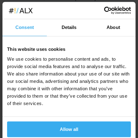
Polski, lub UE (w jęz. polskim lub angielskim). Dla grup
możliwe są dowolne tryby zajęć -
godziny pracy,
wieczory, weekendy
. Możliwe jest również
dostosowanie tematów kursu
do indywidualnych
Consent
Details
About
potrzeb Klienta.
Cena szkolenia na zamówienie jest wyliczana
indywidualnie dla każdego zamówienia. Dzięki temu
This website uses cookies
koszt szkolenia w przeliczeniu na uczestnika może być
We use cookies to personalise content and ads, to
znacznie korzystniejszy niż przy szkoleniach w grupach
provide social media features and to analyse our traffic.
ogólnodostępnych (ceny podane na stronie) - zwłaszcza
w przypadku większych grup.
We also share information about your use of our site with
our social media, advertising and analytics partners who
may combine it with other information that you’ve
Zapytaj i zaproponuj termin
provided to them or that they’ve collected from your use
of their services.
Lub prosimy o
.
kontakt
Allow all