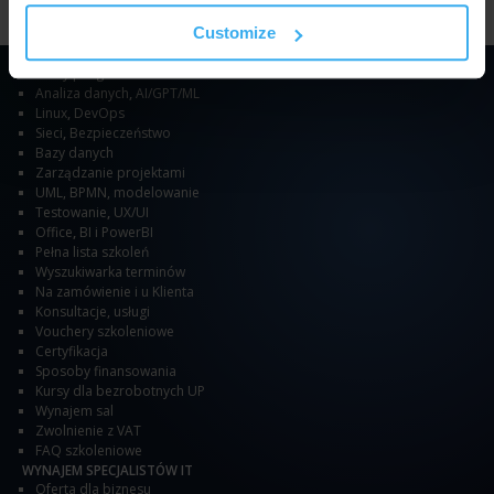
Customize
SZKOLENIA
Kursy programowania
Analiza danych
,
AI/GPT/ML
Linux
,
DevOps
Sieci
,
Bezpieczeństwo
Bazy danych
Zarządzanie projektami
UML, BPMN, modelowanie
Testowanie
,
UX/UI
Office
,
BI i PowerBI
Pełna lista szkoleń
Wyszukiwarka terminów
Na zamówienie i u Klienta
Konsultacje, usługi
Vouchery szkoleniowe
Certyfikacja
Sposoby finansowania
Kursy dla bezrobotnych UP
Wynajem sal
Zwolnienie z VAT
FAQ szkoleniowe
WYNAJEM SPECJALISTÓW IT
Oferta dla biznesu