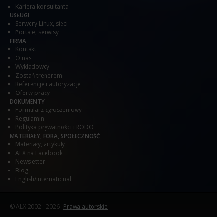
Kariera konsultanta
USŁUGI
Serwery Linux, sieci
Portale, serwisy
FIRMA
Kontakt
O nas
Wykładowcy
Zostań trenerem
Referencje i autoryzacje
Oferty pracy
DOKUMENTY
Formularz zgłoszeniowy
Regulamin
Polityka prywatności i RODO
MATERIAŁY, FORA, SPOŁECZNOŚĆ
Materiały, artykuły
ALX na Facebook
Newsletter
Blog
English/international
© ALX
2002 - 2026
Prawa autorskie