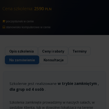
Cena szkolenia:
2590
PLN
poczęstunek w cenie
stanowisko komputerowe w cenie
Opis szkolenia
Ceny i rabaty
Terminy
Na zamówienie
Konsultacje
Szkolenie jest realizowane
w trybie zamkniętym ,
dla grup od 4 osób
.
Szkolenia zamknięte prowadzimy w naszych salach, w
siedzibie Klienta, lub w dowolnej lokalizacji na terenie