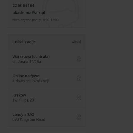
22 63 64 164
akademia@alx.pl
biuro czynne pon-pt, 9:00-17:00
Lokalizacje
więcej
Warszawa (centrala)
ul. Jasna 14/16a
ap
Online na żywo
z dowolnej lokalizacji
ap
Kraków
św. Filipa 23
ap
Londyn (UK)
590 Kingston Road
ap