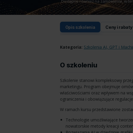
Dostępne również na zamówienie, w termi
Opis szkolenia
Ceny i rabaty
Kategoria:
Szkolenia AI, GPT i Mach
O szkoleniu
Szkolenie stanowi kompleksowy przeg
marketingu. Program obejmuje omówie
właściwościami oraz wpływem na wsp
ograniczenia i obowiązujące regulacj
W ramach kursu przedstawione zosta
Technologie umożliwiające tworze
nowatorskie metody kreacji conten
Rozwiązania AI w dziedzinie grafiki