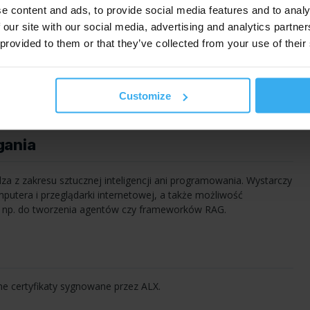
i klientów – kwalifikacja potencjalnych klientów
e content and ads, to provide social media features and to analy
 our site with our social media, advertising and analytics partn
 provided to them or that they’ve collected from your use of their
Customize
gania
a z zakresu sztucznej inteligencji ani programowania. Wystarczy
utera i przeglądarki internetowej, a także możliwość
i np. do tworzenia agentów czy frameworków
RAG
.
ne certyfikaty sygnowane przez
ALX
.