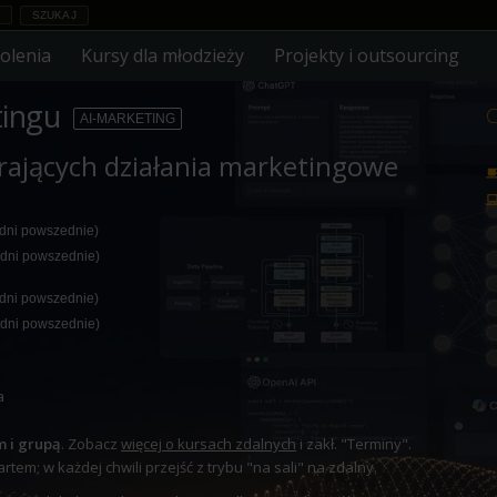
olenia
Kursy dla młodzieży
Projekty i outsourcing
tingu
C
AI-MARKETING
erających działania marketingowe
 dni powszednie)
 dni powszednie)
 dni powszednie)
 dni powszednie)
a
m i grupą
. Zobacz
więcej o kursach zdalnych
i zakł. "Terminy".
tem; w każdej chwili przejść z trybu "na sali" na zdalny.