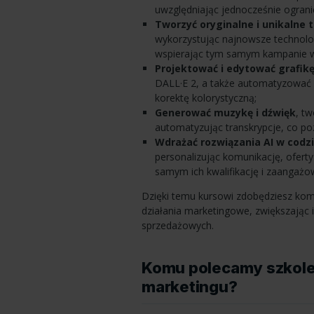
uwzględniając jednocześnie ograni
Tworzyć oryginalne i unikalne
wykorzystując najnowsze technolog
wspierając tym samym kampanie w
Projektować i edytować grafik
DALL·E 2, a także automatyzować 
korektę kolorystyczną;
Generować muzykę i dźwięk
, t
automatyzując transkrypcje, co p
Wdrażać rozwiązania AI w codzi
personalizując komunikację, ofert
samym ich kwalifikację i zaangażo
Dzięki temu kursowi zdobędziesz kom
działania marketingowe, zwiększając
sprzedażowych.
Komu polecamy szkoleni
marketingu?