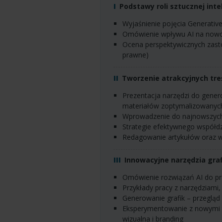
Podstawy roli sztucznej int
Wyjaśnienie pojęcia Generativ
Omówienie wpływu AI na now
Ocena perspektywicznych zastosowań AI w marketingu (m.in. ograniczenia i regulacje
prawne)
Tworzenie atrakcyjnych tre
Prezentacja narzędzi do generowania oryginalnych i unikalnych treści, w tym tworzenie
materiałów zoptymalizowany
Wprowadzenie do najnowszych 
Strategie efektywnego współdz
Redagowanie artykułów oraz 
Innowacyjne narzędzia graf
Omówienie rozwiązań AI do pro
Przykłady pracy z narzędziami,
Generowanie grafik – przegląd
Eksperymentowanie z nowymi trendami w projektowaniu wizualnym, w tym personalizacja
wizualna i branding