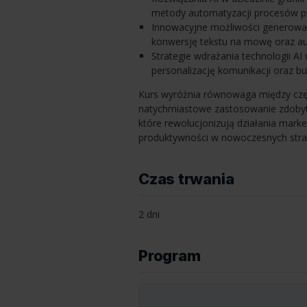
metody automatyzacji procesów p
Innowacyjne możliwości generowan
konwersję tekstu na mowę oraz au
Strategie wdrażania technologii AI
personalizację komunikacji oraz b
Kurs wyróżnia równowaga między częś
natychmiastowe zastosowanie zdobytej
które rewolucjonizują działania marke
produktywności w nowoczesnych stra
Czas trwania
2 dni
Program