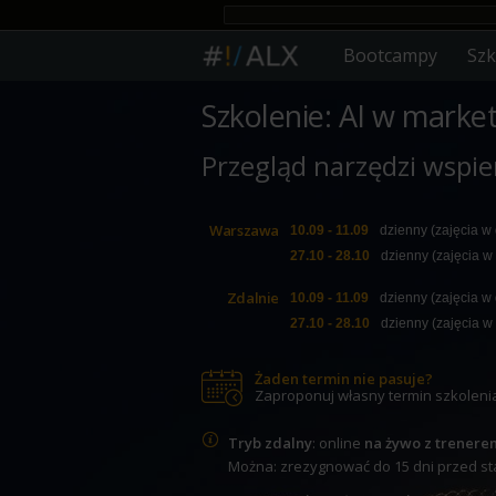
Bootcampy
Szk
Szkolenie: AI w marke
Przegląd narzędzi wspi
Warszawa
10.09 - 11.09
dzienny (zajęcia w
27.10 - 28.10
dzienny (zajęcia w
Zdalnie
10.09 - 11.09
dzienny (zajęcia w
27.10 - 28.10
dzienny (zajęcia w
Żaden termin nie pasuje?
Zaproponuj własny termin szkoleni
Tryb zdalny
: online
na żywo z trenere
Można: zrezygnować do 15 dni przed star