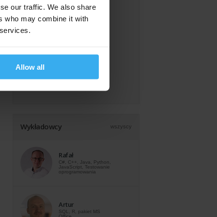
se our traffic. We also share
ers who may combine it with
 services.
Allow all
Wykładowcy
wszyscy
Rafał
C#, C++, Java, Python,
JavaScript, Testowanie
oprogramowania
Artur
SQL, R, pakiet MS
Office