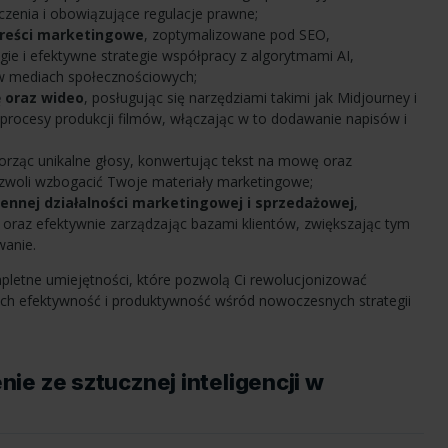
czenia i obowiązujące regulacje prawne;
 treści marketingowe
, zoptymalizowane pod SEO,
ie i efektywne strategie współpracy z algorytmami AI,
 mediach społecznościowych;
ę oraz wideo
, posługując się narzędziami takimi jak Midjourney i
procesy produkcji filmów, włączając w to dodawanie napisów i
worząc unikalne głosy, konwertując tekst na mowę oraz
ozwoli wzbogacić Twoje materiały marketingowe;
ennej działalności marketingowej i sprzedażowej
,
y oraz efektywnie zarządzając bazami klientów, zwiększając tym
wanie.
pletne umiejętności, które pozwolą Ci rewolucjonizować
 ich efektywność i produktywność wśród nowoczesnych strategii
e ze sztucznej inteligencji w