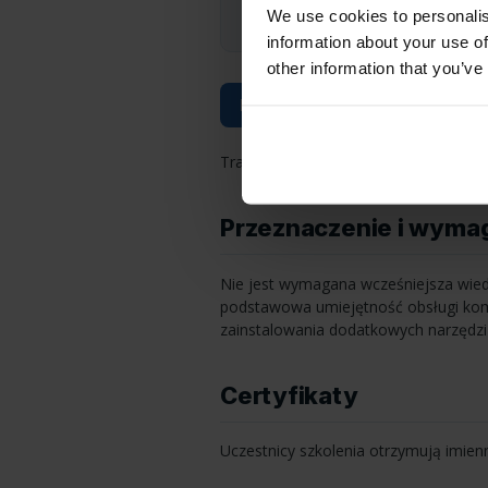
Budowanie i zarządzanie bazam
We use cookies to personalis
information about your use of
other information that you’ve
Pobierz w wersji PDF
Training also available in English .
Przeznaczenie i wyma
Nie jest wymagana wcześniejsza wiedz
podstawowa umiejętność obsługi komp
zainstalowania dodatkowych narzędz
Certyfikaty
Uczestnicy szkolenia otrzymują imien