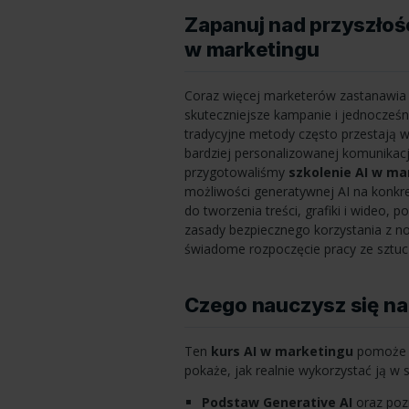
Zapanuj nad przyszłośc
w marketingu
Coraz więcej marketerów zastanawia s
skuteczniejsze kampanie i jednocześni
tradycyjne metody często przestają wy
bardziej personalizowanej komunikacj
przygotowaliśmy
szkolenie AI w ma
możliwości generatywnej AI na konkre
do tworzenia treści, grafiki i wideo,
zasady bezpiecznego korzystania z no
świadome rozpoczęcie pracy ze sztucz
Czego nauczysz się na
Ten
kurs AI w marketingu
pomoże Ci
pokaże, jak realnie wykorzystać ją w s
Podstaw Generative AI
oraz poz