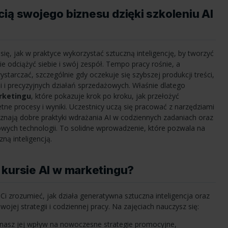
ią swojego biznesu dzięki szkoleniu AI
ię, jak w praktyce wykorzystać sztuczną inteligencję, by tworzyć
e odciążyć siebie i swój zespół. Tempo pracy rośnie, a
starczać, szczególnie gdy oczekuje się szybszej produkcji treści,
i i precyzyjnych działań sprzedażowych. Właśnie dlatego
rketingu
, które pokazuje krok po kroku, jak przełożyć
tne procesy i wyniki. Uczestnicy uczą się pracować z narzędziami
 poznają dobre praktyki wdrażania AI w codziennych zadaniach oraz
wych technologii. To solidne wprowadzenie, które pozwala na
ną inteligencją.
 kursie AI w marketingu?
 zrozumieć, jak działa generatywna sztuczna inteligencja oraz
wojej strategii i codziennej pracy. Na zajęciach nauczysz się:
nasz jej wpływ na nowoczesne strategie promocyjne,