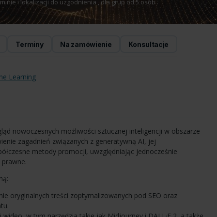
nie i lokalizacji do uzgodnienia , dla grup od 5 osób .
Terminy
Na zamówienie
Konsultacje
ine Learning
ląd nowoczesnych możliwości sztucznej inteligencji w obszarze
nie zagadnień związanych z generatywną AI, jej
ółczesne metody promocji, uwzględniając jednocześnie
e prawne.
ną:
nie oryginalnych treści zoptymalizowanych pod
SEO
oraz
tu.
 i wideo, w tym narzędzia takie jak Midjourney i DALL·E 2, a także