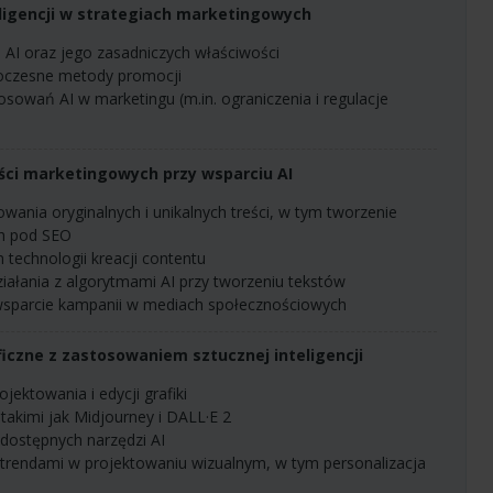
eligencji w strategiach marketingowych
e AI oraz jego zasadniczych właściwości
oczesne metody promocji
ści marketingowych przy wsparciu AI
ch pod
SEO
technologii kreacji contentu
iałania z algorytmami AI przy tworzeniu tekstów
wsparcie kampanii w mediach społecznościowych
iczne z zastosowaniem sztucznej inteligencji
jektowania i edycji grafiki
 takimi jak Midjourney i DALL·E 2
 dostępnych narzędzi AI