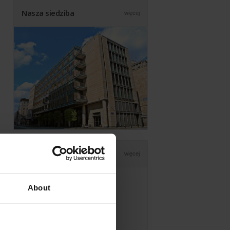
Nasza siedziba
więcej
Wybrani klienci
więcej
About