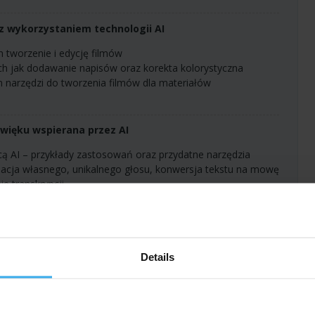
z wykorzystaniem technologii AI
ch tworzenie i edycję filmów
ch jak dodawanie napisów oraz korekta kolorystyczna
źwięku wspierana przez AI
ą AI – przykłady zastosowań oraz przydatne narzędzia
e transkrypcji
grań oraz tworzenie nowych efektów dźwiękowych
lizacji procesów sprzedażowych
 codziennej działalności zespołów marketingowych
Details
roduktywność
az ofert sprzedażowych przy użyciu AI