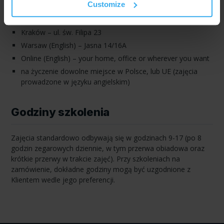
Customize
Warszawa – ul. Jasna 14/16A
Zdalnie – zajęcia realizowane poprzez platformę Zoom
Kraków – ul. św. Filipa 23
Warsaw (English) – Jasna 14/16A
Online (English) – your home, office or wherever you want
na życzenie dowolne miejsce w Polsce, lub UE (zajęcia
prowadzone w języku angielskim)
Godziny szkolenia
Zajęcia standardowo odbywają się w godzinach 9-17 (po 8
godzin zegarowych dziennie, w tym przerwa obiadowa oraz
krótkie przerwy w trakcie zajęć). Przy szkoleniach na
zamówienie, dokładne godziny mogą być uzgodnione z
Klientem wedle jego preferencji.