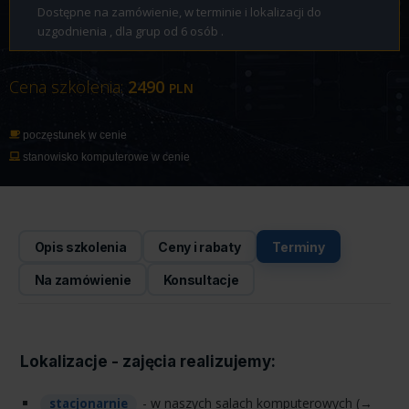
Dostępne na zamówienie, w terminie i lokalizacji do
uzgodnienia , dla grup od 6 osób .
Cena szkolenia:
2490
PLN
poczęstunek w cenie
stanowisko komputerowe w cenie
Opis szkolenia
Ceny i rabaty
Terminy
Na zamówienie
Konsultacje
Lokalizacje - zajęcia realizujemy:
- w naszych salach komputerowych (→
stacjonarnie