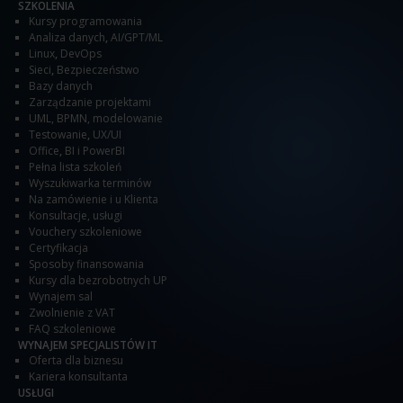
SZKOLENIA
Kursy programowania
Analiza danych
,
AI/GPT/ML
Linux
,
DevOps
Sieci
,
Bezpieczeństwo
Bazy danych
Zarządzanie projektami
UML, BPMN, modelowanie
Testowanie
,
UX/UI
Office
,
BI i PowerBI
Pełna lista szkoleń
Wyszukiwarka terminów
Na zamówienie i u Klienta
Konsultacje, usługi
Vouchery szkoleniowe
Certyfikacja
Sposoby finansowania
Kursy dla bezrobotnych UP
Wynajem sal
Zwolnienie z VAT
FAQ szkoleniowe
WYNAJEM SPECJALISTÓW IT
Oferta dla biznesu
Kariera konsultanta
USŁUGI