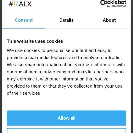
kontakt z grupą. Zajęcia są prowadzone przez tych samych
trenerów, którzy prowadzą kursy "stacjonarne" i według tego
samego programu. Uczestnicy mogą liczyć na pomoc trenera,
Consent
Details
About
mają też kontakt z innymi kursantami - analogicznie, jak na
kursach stacjonarnych. Dużą uwagę poświęcamy temu, aby w
jak największym stopniu zachować warsztatowy charakter
This website uses cookies
naszych zajęć.
We use cookies to personalise content and ads, to
W zdalnych trybach jest dokładnie
tyle samo godzin zajęć
i
provide social media features and to analyse our traffic.
odbywają się w tych samych godzinach, co zajęcia
We also share information about your use of our site with
stacjonarne. Po zakończeniu kursu otrzymają Państwo
ten
our social media, advertising and analytics partners who
sam certyfikat
(bez względu na formę zajęć), a trener
będzie dostępny po zakończeniu bloku szkoleniowego, żeby
may combine it with other information that you’ve
odpowiedzieć na wszelkie dodatkowe pytania. Więcej
provided to them or that they’ve collected from your use
informacji o tym, jak wyglądają oraz jak prowadzimy
of their services.
szkolenia w trybie zdalnym - dostępne jest na stronie:
kursy
zdalne (online na żywo).
Allow all
Lokalizacje