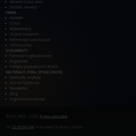
Serwery Linux, sieci
Portale, serwisy
FIRMA
Kontakt
O nas
Wykładowcy
Zostań trenerem
Referencje i autoryzacje
Oferty pracy
DOKUMENTY
Formularz zgłoszeniowy
Regulamin
Polityka prywatności i RODO
MATERIAŁY, FORA, SPOŁECZNOŚĆ
Materiały, artykuły
ALX na Facebook
Newsletter
Blog
English/international
© ALX
2002 - 2026
Prawa autorskie
tel.
22 63 64 164
, Warszawa, Kraków, Londyn