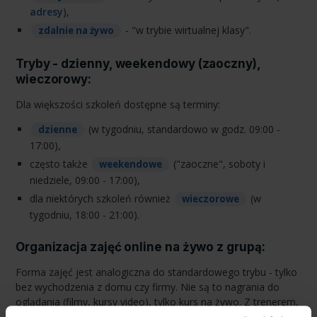
adresy
),
- "w trybie wirtualnej klasy".
zdalnie na żywo
Tryby - dzienny, weekendowy (zaoczny),
wieczorowy:
Dla większości szkoleń dostępne są terminy:
(w tygodniu, standardowo w godz. 09:00 -
dzienne
17:00),
często także
("zaoczne", soboty i
weekendowe
niedziele, 09:00 - 17:00),
dla niektórych szkoleń również
(w
wieczorowe
tygodniu, 18:00 - 21:00).
Organizacja zajęć online na żywo z grupą:
Forma zajęć jest analogiczna do standardowego trybu - tylko
bez wychodzenia z domu czy firmy. Nie są to nagrania do
oglądania (filmy, kursy video), tylko kurs na żywo. Z trenerem,
który cały czas prowadzi zajęcia, na bieżąco reaguje i ma