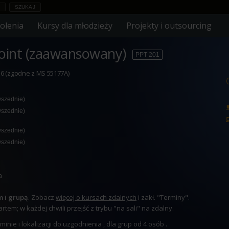
olenia
Kursy dla młodzieży
Projekty i outsourcing
oint (zaawansowany)
PPT 201
6 (zgodne z MS 55177A)
wszednie)
wszednie)
wszednie)
wszednie)
a
m i grupą
. Zobacz
więcej o kursach zdalnych
i zakł. "Terminy".
tem; w każdej chwili przejść z trybu "na sali" na zdalny.
nie i lokalizacji do uzgodnienia , dla grup od 4 osób .