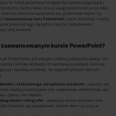
esz, że Twoje prezentacje mogłyby być bardziej angażujące i
monotonne, bardzo łatwo stracić uwagę publiczności już po kilku
 stracona szansa na wyróżnienie się, przekonanie klienta czy
asz
zaawansowany kurs PowerPoint
został stworzony z myślą
ystać potencjał tego narzędzia i tworzyć rozbudowane
dę robią wrażenie.
a zaawansowanym kursie PowerPoint?
ncjał PowerPointa, potrzebujesz solidnej praktycznej wiedzy. Ten
zędzia i techniki niezbędne do tworzenia prezentacji, które nie
angażują i zapadają w pamięć. Na zajęciach pełnych ćwiczeń i
ę:
ablonów i efektywnego zarządzania zasobami
- nauczysz się
 czcionki między prezentacjami oraz organizować elementy tak, aby
ły szybciej i bez błędów;
diagramów i infografik
- opanujesz ręczne rysowanie oraz
dzi SmartArt, aby wizualizować złożone dane i procesy w