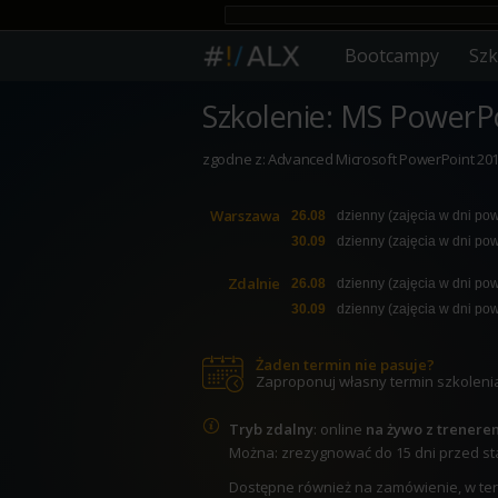
Bootcampy
Szk
Szkolenie: MS PowerP
zgodne z: Advanced Microsoft PowerPoint 201
Warszawa
26.08
dzienny (zajęcia w dni po
30.09
dzienny (zajęcia w dni po
Zdalnie
26.08
dzienny (zajęcia w dni po
30.09
dzienny (zajęcia w dni po
Żaden termin nie pasuje?
Zaproponuj własny termin szkoleni
Tryb zdalny
: online
na żywo z trenere
Można: zrezygnować do 15 dni przed star
Dostępne również na zamówienie, w termi