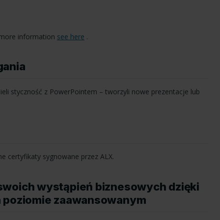
or more information
see here
.
gania
ieli styczność z PowerPointem – tworzyli nowe prezentacje lub
ne certyfikaty sygnowane przez
ALX
.
swoich wystąpień biznesowych dzięki
na poziomie zaawansowanym