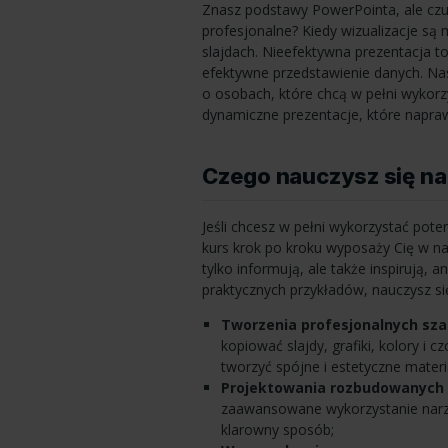
Znasz podstawy PowerPointa, ale czuj
profesjonalne? Kiedy wizualizacje są 
slajdach. Nieefektywna prezentacja to
efektywne przedstawienie danych. N
o osobach, które chcą w pełni wykorz
dynamiczne prezentacje, które napraw
Czego nauczysz się n
Jeśli chcesz w pełni wykorzystać pote
kurs krok po kroku wyposaży Cię w nar
tylko informują, ale także inspirują, 
praktycznych przykładów, nauczysz si
Tworzenia profesjonalnych sz
kopiować slajdy, grafiki, kolory i
tworzyć spójne i estetyczne materia
Projektowania rozbudowanych 
zaawansowane wykorzystanie narzę
klarowny sposób;