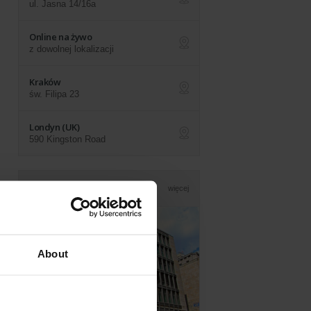
ul. Jasna 14/16a
ap
Online na żywo
z dowolnej lokalizacji
ap
Kraków
św. Filipa 23
ap
Londyn (UK)
590 Kingston Road
ap
Nasza siedziba
więcej
About