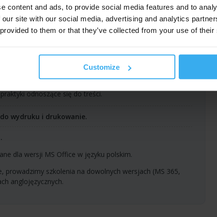
e content and ads, to provide social media features and to analy
 our site with our social media, advertising and analytics partn
nia,
 provided to them or that they’ve collected from your use of their
ee map), pierścieniowy, histogram, kaskadowy (Waterfall)
i ich rozwiązywanie.
Customize
nia prezentacji
praktyki odnoszące się do treści.
 do wydruku i drukowanie.
.
ne dla wersji MS Office w języku polskim.
ie, prowadzimy szkolenia na dowolnych wersjach (MS 365,
ach anglojęzycznych.