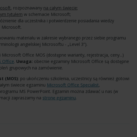
rosoft
, rozpoznawany
na całym świecie
;
nym tytułem
w schemacie Microsoft;
różnienie dla uczestnika i potwierdzenie posiadania wiedzy
 Microsoft.
waniu materiału w zakresie wybranego przez siebie programu
nologii angielskiej Microsoftu - „Level 3”).
i Microsoft Office MOS (dostępne warianty, rejestracja, ceny...)
S Office
.
Uwaga:
obecnie egzaminy Microsoft Office są dostępne
koleń grupowych na zamówienie.
st (MOS)
: po ukończeniu szkolenia, uczestnicy są również gotowi
całym świecie egzaminu
Microsoft Office Specialist
,
programu MS PowerPoint. Egzamin można zdawać u nas (w
ormacji zapraszamy na
stronę egzaminu
.