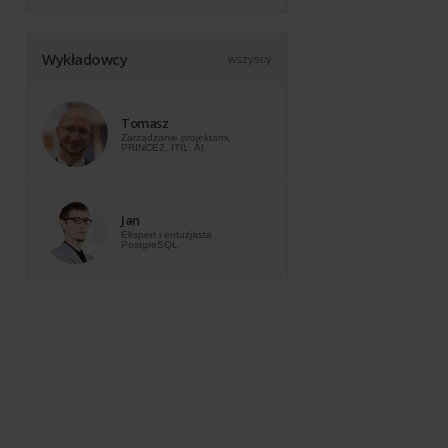
Wykładowcy
wszyscy
Tomasz
Zarządzanie projektami,
PRINCE2, ITIL, AI
Jan
Ekspert i entuzjasta
PostgreSQL