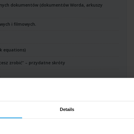
innych dokumentów (dokumentów Worda, arkuszy
ych i filmowych.
k equations)
cesz zrobić” – przydatne skróty
.
do samodzielnego oglądania
Details
owanie dwuekranowe).