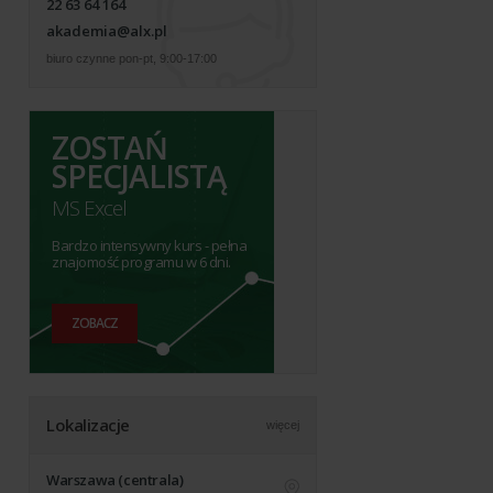
22 63 64 164
akademia@alx.pl
biuro czynne pon-pt, 9:00-17:00
ZOSTAŃ
SPECJALISTĄ
MS Excel
Bardzo intensywny kurs - pełna
znajomość programu w 6 dni.
ZOBACZ
Lokalizacje
więcej
Warszawa (centrala)