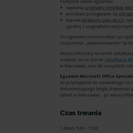
Pomyślne zdanie egzaminu:
zapewnia
oryginalny certyfikat Mic
umożliwia posługiwanie się
oficjal
stanowi
atrakcyjny wpis do CV
, wy
zgodnej z oryginalnymi wytycznymi
Do egzaminu można podejść po opano
na poziomie „zaawansowanym” (w termi
Więcej informacji na temat certyfikacj
znajduje się na stronie
certyfikacja M
w Warszawie, oraz dla wszystkich sz
Egzamin Microsoft Office Speciali
do przystąpienia do uznawanego na 
dokumentującego biegłą znajomość 
salach w Warszawie) - po więcej inf
Czas trwania
1 dzień, 9:00 - 17:00