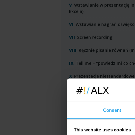
Wstawianie w prezentację 
Excela).
Wstawianie nagrań dźwiękow
Screen recording
Ręcznie pisanie równań (In
Tell me – “powiedz mi co ch
Prezentacje niestandardowe
Prezentacje przeznaczone 
chronometraż,
nagrywanie narracji,
Consent
przyciski i linki.
Tryb prezentera (prezent
This website uses cookies