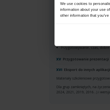
Wykresy
We use cookies to personalis
information about your use of
typy wykresów i ich zastosowa
other information that you’ve
nowe typy wykresów: mapa (tr
formatowanie wykresów,
typowe problemy z wykresami 
Wybrane aspekty prowadze
przygotowywanie, czas, dobre 
Przygotowanie prezentacji
Eksport do innych aplikacji
Materiały szkoleniowe przygotowa
Dla grup zamkniętych, na życzen
2024, 2021, 2019, 2016…) i wersj