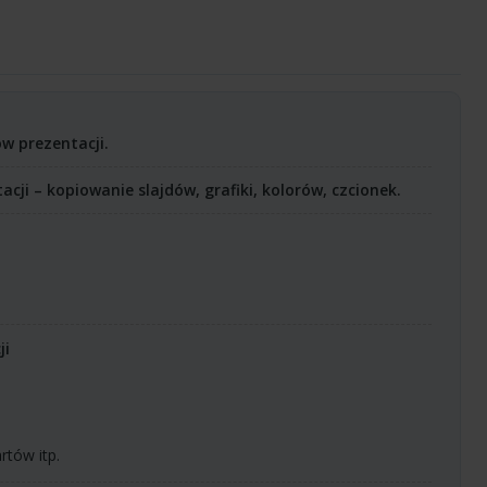
w prezentacji.
cji – kopiowanie slajdów, grafiki, kolorów, czcionek.
ji
tów itp.