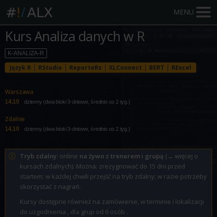
MENU
Kurs Analiza danych w R
K-ANALIZA-R
Język R
RStudio
ReporteRs
XLConnect
BERT
RExcel
Warszawa
14.10
dzienny (dwa bloki 3-dniowe, średnio co 2 tyg.)
Zdalnie
14.10
dzienny (dwa bloki 3-dniowe, średnio co 2 tyg.)
Tryb zdalny
: online
na żywo z trenerem i grupą
(
→ więcej o
kursach zdalnych
). Można: zrezygnować do 15 dni przed
startem; w każdej chwili przejść na tryb zdalny; w razie potrzeby
skorzystać z nagrań.
Kursy dostępne również na zamówienie, w terminie i lokalizacji
do uzgodnienia , dla grup od 6 osób .