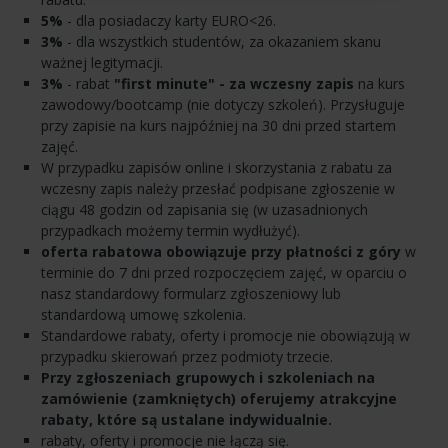
5%
- dla posiadaczy karty EURO<26.
3%
- dla wszystkich studentów, za okazaniem skanu
ważnej legitymacji.
3%
- rabat
"first minute" - za wczesny zapis
na kurs
zawodowy/bootcamp (nie dotyczy szkoleń). Przysługuje
przy zapisie na kurs najpóźniej na 30 dni przed startem
zajęć.
W przypadku zapisów online i skorzystania z rabatu za
wczesny zapis należy przesłać podpisane zgłoszenie w
ciągu 48 godzin od zapisania się (w uzasadnionych
przypadkach możemy termin wydłużyć).
oferta rabatowa obowiązuje przy płatności z góry
w
terminie do 7 dni przed rozpoczęciem zajęć, w oparciu o
nasz standardowy formularz zgłoszeniowy lub
standardową umowę szkolenia.
Standardowe rabaty, oferty i promocje nie obowiązują w
przypadku skierowań przez podmioty trzecie.
Przy zgłoszeniach grupowych i szkoleniach na
zamówienie (zamkniętych) oferujemy atrakcyjne
rabaty, które są ustalane indywidualnie.
rabaty, oferty i promocje nie łączą się.