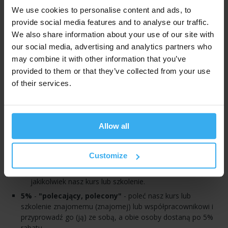
jedynie zaproponować miejsce w grupie startującej później
We use cookies to personalise content and ads, to
lub w innym trybie).
provide social media features and to analyse our traffic.
We also share information about your use of our site with
our social media, advertising and analytics partners who
Upusty i rabaty
may combine it with other information that you’ve
provided to them or that they’ve collected from your use
10%
- specjalny rabat przy zapisie powyżej 5 osób na
of their services.
szkolenie
ważny przy jednoczesnym zgłoszeniu na ten sam termin
szkolenia.
rabat nie dotyczy kursów zawodowych / bootcampów.
Allow all
7%
- rabat
dla stałych klientów
ważny na: wszystkie kursy i szkolenia;
Customize
dla: osoby, lub pracownika firmy, która wcześniej
delegowała co najmniej jednego pracownika na
jakikolwiek nasz kurs lub szkolenie.
5%
-
"polecający, polecony"
- poleć nasz kurs lub
szkolenie znajomemu (znajomej) lub współpracownikowi i
przyprowadź go (ją) ze sobą, a obie osoby dostaną po 5%
rabatu.