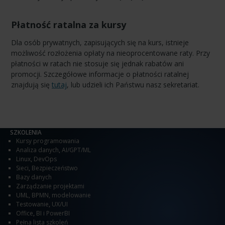
Płatność ratalna za kursy
Dla osób prywatnych, zapisujących się na kurs, istnieje
możliwość rozłożenia opłaty na nieoprocentowane raty. Przy
płatności w ratach nie stosuje się jednak rabatów ani
promocji. Szczegółowe informacje o płatności ratalnej
znajdują się
tutaj
, lub udzieli ich Państwu nasz sekretariat.
SZKOLENIA
Kursy programowania
Analiza danych
,
AI/GPT/ML
Linux
,
DevOps
Sieci
,
Bezpieczeństwo
Bazy danych
Zarządzanie projektami
UML, BPMN, modelowanie
Testowanie
,
UX/UI
Office
,
BI i PowerBI
Pełna lista szkoleń