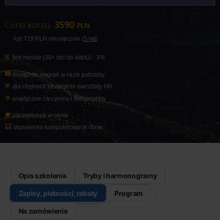
Cena kursu:
3590
PLN
lub 718
PLN
miesięcznie (
5 rat
)
first minute (30+ dni do startu) - 3%
dostęp do nagrań w razie potrzeby
dla chętnych bezpłatnie warsztaty
HR
praktyczne ćwiczenia i miniprojekty
poczęstunek w cenie
stanowisko komputerowe w cenie
Opis szkolenia
Tryby i harmonogramy
Zapisy, płatności, rabaty
Program
Na zamówienie