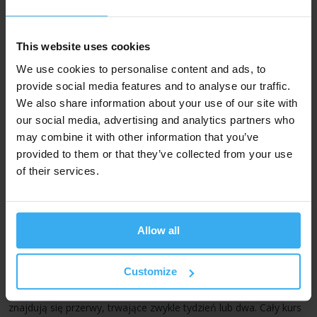
środowisku programistycznym - aby poprawić fragment
programu, skomentować, czy zwyczajnie pokazać jak wykonać
daną czynność.
This website uses cookies
W zdalnych trybach jest dokładnie tyle samo godzin zajęć
We use cookies to personalise content and ads, to
- i zajęcia odbywają się w takich samych godzinach jak
provide social media features and to analyse our traffic.
zajęcia stacjonarne.
We also share information about your use of our site with
Po zakończeniu kursu otrzymają Państwo ten sam certyfikat
our social media, advertising and analytics partners who
(bez względu na formę zajęć), a trener będzie dostępny po
may combine it with other information that you’ve
zakończeniu bloku szkoleniowego, żeby odpowiedzieć na
provided to them or that they’ve collected from your use
wszelkie dodatkowe pytania. Pełne informacje o tym jak
of their services.
wyglądają oraz jak prowadzimy szkolenia w trybach zdalnych
dostępne są na stronie:
kursy zdalne (online).
Tryby zajęć stacjonarnych
Allow all
Dzienny
- szkolenie realizowane jest w dwóch blokach 3-
dniowych (od poniedziałku do środy, lub od środy do piątku) albo
Customize
w trzech blokach 2-dniowych (najczęściej czw-pt). Zajęcia trwają
po 8 godzin dziennie (
od 9 do 17
). Pomiędzy blokami zajęć
znajdują się przerwy, trwające zwykle tydzień lub dwa. Cały kurs