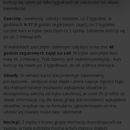
kończy się zatem po kilku tygodniach (w zależności od układu
kalendarza).
Zaoczny
- weekendy: soboty i niedziele, co 2 tygodnie, w
godzinach
9-17
(8 godzin zegarowych zajęć), co 2 tygodnie.
Łącznie kurs w trybie zaocznym to 3 zjazdy. Szkolenie kończy się
po ok. 2 miesiącach.
W wariantach zaocznym i dziennym cały kurs to łącznie
48
godzin zegarowych zajęć na sali.
W trybie zaocznym kurs
trwa ok. 2 miesięcy. Tryb dzienny jest najintensywniejszy - kurs
kończy się nawet po 3 tygodniach, do ok. półtora miesiąca.
Obiady.
W ramach kursu stacjonarnego zapewniamy
poczęstunek - słodycze oraz ciepłe i zimne napoje. Oprócz tego
dla chętnych istnieje możliwość wykupienia obiadów (z
dostępnością zależną od trybu szkolenia), w cenie 35 zł netto za
obiad. Informacja, czy dla danej grupy jest możliwość wykupienia
obiadów, znajduje się na formularzu zgłoszeniowym on-line;
udzielić jej również może nasz sekretariat.
Noclegi.
Z myślą o licznej grupie słuchaczy dojeżdżających na
zajęcia, w razie potrzeby można w tym miejscu znaleźć