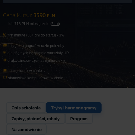
Cena kursu:
3590
PLN
lub 718
PLN
miesięcznie (
5 rat
)
first minute (30+ dni do startu) - 3%
dostęp do nagrań w razie potrzeby
dla chętnych bezpłatnie warsztaty
HR
praktyczne ćwiczenia i miniprojekty
poczęstunek w cenie
stanowisko komputerowe w cenie
Opis szkolenia
Tryby i harmonogramy
Zapisy, płatności, rabaty
Program
Na zamówienie