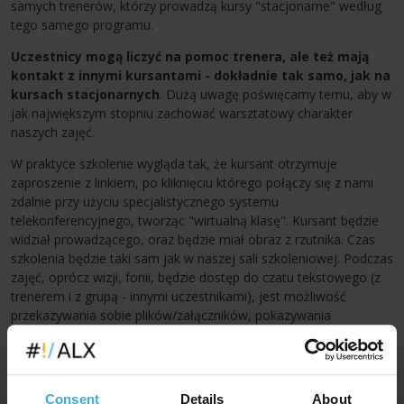
samych trenerów, którzy prowadzą kursy "stacjonarne" według
tego samego programu.
Uczestnicy mogą liczyć na pomoc trenera, ale też mają
kontakt z innymi kursantami - dokładnie tak samo, jak na
kursach stacjonarnych
. Dużą uwagę poświęcamy temu, aby w
jak największym stopniu zachować warsztatowy charakter
naszych zajęć.
W praktyce szkolenie wygląda tak, że kursant otrzymuje
zaproszenie z linkiem, po kliknięciu którego połączy się z nami
zdalnie przy użyciu specjalistycznego systemu
telekonferencyjnego, tworząc "wirtualną klasę". Kursant będzie
widział prowadzącego, oraz będzie miał obraz z rzutnika. Czas
szkolenia będzie taki sam jak w naszej sali szkoleniowej. Podczas
zajęć, oprócz wizji, fonii, będzie dostęp do czatu tekstowego (z
trenerem i z grupą - innymi uczestnikami), jest możliwość
przekazywania sobie plików/załączników, pokazywania
fragmentów kodu, zadawania pytań, otrzymywania poprawek itp.
Na prośbę uczestnika, prowadzący może również uzyskać
dostęp do całości ekranu i kursora komputera kursanta
("przejęcie myszy i klawiatury") lub do okna z kodem w
Consent
Details
About