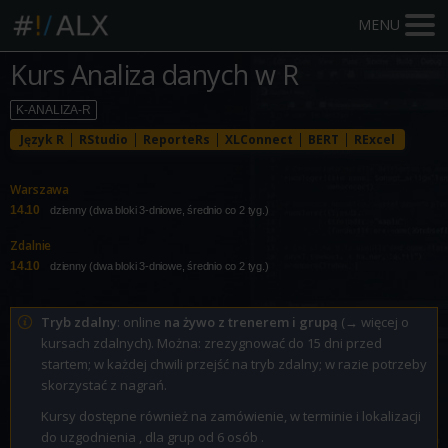
MENU
Kurs Analiza danych w R
K-ANALIZA-R
Język R
RStudio
ReporteRs
XLConnect
BERT
RExcel
Warszawa
14.10
dzienny (dwa bloki 3-dniowe, średnio co 2 tyg.)
Zdalnie
14.10
dzienny (dwa bloki 3-dniowe, średnio co 2 tyg.)
Tryb zdalny
: online
na żywo z trenerem i grupą
(
→ więcej o
kursach zdalnych
). Można: zrezygnować do 15 dni przed
startem; w każdej chwili przejść na tryb zdalny; w razie potrzeby
skorzystać z nagrań.
Kursy dostępne również na zamówienie, w terminie i lokalizacji
do uzgodnienia , dla grup od 6 osób .