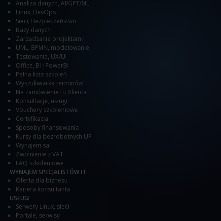
Analiza danych
,
AI/GPT/ML
Linux
,
DevOps
Sieci
,
Bezpieczeństwo
Bazy danych
Zarządzanie projektami
UML, BPMN, modelowanie
Testowanie
,
UX/UI
Office
,
BI i PowerBI
Pełna lista szkoleń
Wyszukiwarka terminów
Na zamówienie i u Klienta
Konsultacje, usługi
Vouchery szkoleniowe
Certyfikacja
Sposoby finansowania
Kursy dla bezrobotnych UP
Wynajem sal
Zwolnienie z VAT
FAQ szkoleniowe
WYNAJEM SPECJALISTÓW IT
Oferta dla biznesu
Kariera konsultanta
USŁUGI
Serwery Linux, sieci
Portale, serwisy