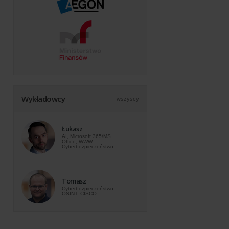
Wykładowcy
wszyscy
Łukasz
AI, Microsoft 365/MS
Office, WWW,
Cyberbezpieczeństwo
Tomasz
Cyberbezpieczeństwo,
OSINT, CISCO