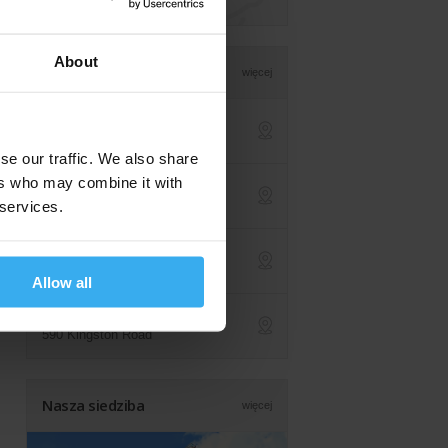
About
Lokalizacje
więcej
Warszawa (centrala)
ul. Jasna 14/16a
ap
se our traffic. We also share
ers who may combine it with
Online na żywo
z dowolnej lokalizacji
 services.
ap
Kraków
św. Filipa 23
ap
Allow all
Londyn (UK)
590 Kingston Road
ap
Nasza siedziba
więcej