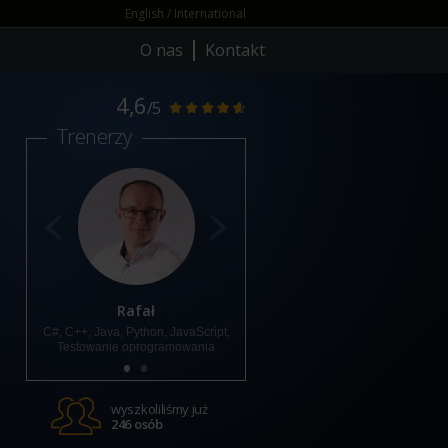
English / International
O nas
Kontakt
4,6
/5
Trenerzy
Rafał
Tomasz
C#, C++, Java, Python, JavaScript,
Python, ML, AI, Testowanie,
#
Testowanie oprogramowania
Cyberbezpieczeństwo, Java, C#
wyszkoliliśmy już
246 osób