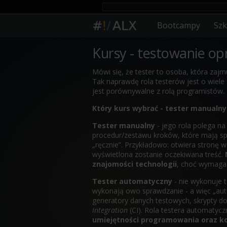
Bootcampy
Szk
Kursy - testowanie o
Mówi się, że tester to osoba, która zaj
Tak naprawdę rola testerów jest o wiele
jest porównywalne z rolą programistów.
Który kurs wybrać - tester manualn
Tester manualny
- jego rola polega n
procedur/zestawu kroków, które mają spr
„ręcznie”. Przykładowo: otwiera stronę w
wyświetlona zostanie oczekiwana treść.
znajomości technologii
, choć wymaga
Tester automatyczny
- nie wykonuje t
wykonają owo sprawdzanie - a więc „aut
generatory danych testowych, skrypty do
Integration
(CI). Rola testera automaty
umiejętności programowania oraz k