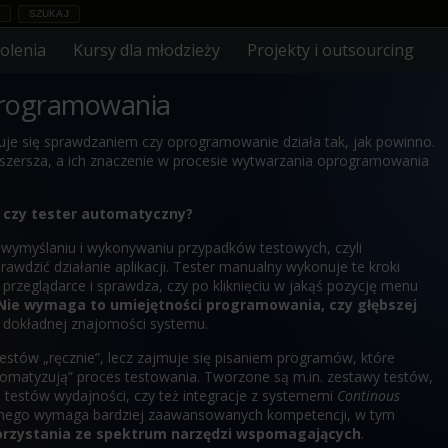
olenia
Kursy dla młodzieży
Projekty i outsourcing
programowania
muje się sprawdzaniem czy oprogramowanie działa tak, jak powinno.
 szersza, a ich znaczenie w procesie wytwarzania oprogramowania
y czy tester automatyczny?
a wymyślaniu i wykonywaniu przypadków testowych, czyli
awdzić działanie aplikacji. Tester manualny wykonuje te kroki
 przeglądarce i sprawdza, czy po kliknięciu w jakąś pozycję menu
Nie wymaga to umiejętności programowania, czy głębszej
Tomasz
 dokładnej znajomości systemu.
Python, ML, AI, Testowanie,
Cyberbezpieczeństwo, Java, C
estów „ręcznie”, lecz zajmuje się pisaniem programów, które
omatyzują” proces testowania. Tworzone są m.in. zestawy testów,
 testów wydajności, czy też integracje z systememi
Continous
cznego wymaga bardziej zaawansowanych kompetencji, w tym
orzystania ze spektrum narzędzi wspomagających
.