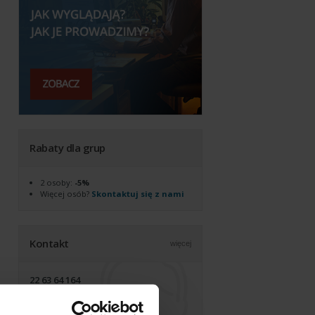
Rabaty dla grup
2 osoby:
-5%
Więcej osób?
Skontaktuj się z nami
Kontakt
więcej
22 63 64 164
akademia@alx.pl
biuro czynne pon-pt, 9:00-17:00