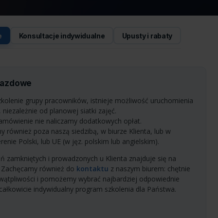
e
Konsultacje indywidualne
Upusty i rabaty
yjazdowe
kolenie grupy pracowników, istnieje możliwość uruchomienia
 niezależnie od planowej siatki zajęć.
zamówienie nie naliczamy dodatkowych opłat.
y również poza naszą siedzibą, w biurze Klienta, lub w
nie Polski, lub UE (w jęz. polskim lub angielskim).
eń zamkniętych i prowadzonych u Klienta znajduje się na
. Zachęcamy również do
kontaktu
z naszym biurem: chętnie
 wątpliwości i pomożemy wybrać najbardziej odpowiednie
 całkowicie indywidualny program szkolenia dla Państwa.