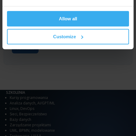
uznanych i rozpoznawalnych w swojej branży
wykładowców.
Allow all
Więcej informacji na temat konsultacji znajduje się na
osobnej stronie
Konsultacje
. Zachęcamy również do
kontaktu z naszym biurem.
Customize
Kontakt
SZKOLENIA
Kursy programowania
Analiza danych
,
AI/GPT/ML
Linux
,
DevOps
Sieci
,
Bezpieczeństwo
Bazy danych
Zarządzanie projektami
UML, BPMN, modelowanie
Testowanie
,
UX/UI