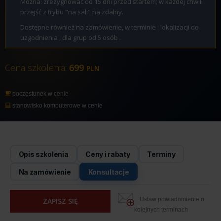
Można: zrezygnować do 15 dni przed startem; w każdej chwili
przejść z trybu "na sali" na zdalny.
Dostępne również na zamówienie, w terminie i lokalizacji do
uzgodnienia , dla grup od 5 osób .
Cena szkolenia:
699
PLN
poczęstunek w cenie
stanowisko komputerowe w cenie
Opis szkolenia
Ceny i rabaty
Terminy
Na zamówienie
Konsultacje
Ustaw powiadomienie o
ZAPISZ SIĘ
kolejnych terminach