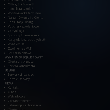
Office
,
BI i PowerBI
Pełna lista szkoleń
Wyszukiwarka terminów
Na zamówienie i u Klienta
Konsultacje, usługi
Vouchery szkoleniowe
Certyfikacja
Sposoby finansowania
Kursy dla bezrobotnych UP
Wynajem sal
Zwolnienie z VAT
FAQ szkoleniowe
WYNAJEM SPECJALISTÓW IT
Oferta dla biznesu
Kariera konsultanta
USŁUGI
Serwery Linux, sieci
Portale, serwisy
FIRMA
Kontakt
O nas
Wykładowcy
Zostań trenerem
Referencje i autoryzacje
Oferty pracy