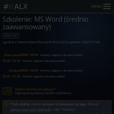
MENU
Szkolenie: MS Word (średnio
zaawansowany)
Word 102
zgodne z: Intermediate Microsoft Word 2016 (zgodne z MS 55174A)
Warszawa
08.09 - 09.09
dzienny (zajęcia w dni powszednie)
20.10 - 21.10
dzienny (zajęcia w dni powszednie)
Zdalnie
08.09 - 09.09
dzienny (zajęcia w dni powszednie)
20.10 - 21.10
dzienny (zajęcia w dni powszednie)
Żaden termin nie pasuje?
Zaproponuj własny termin szkolenia
Tryb zdalny
: online
na żywo z trenerem i grupą
. Zobacz
więcej o kursach zdalnych
i zakł. "Terminy".