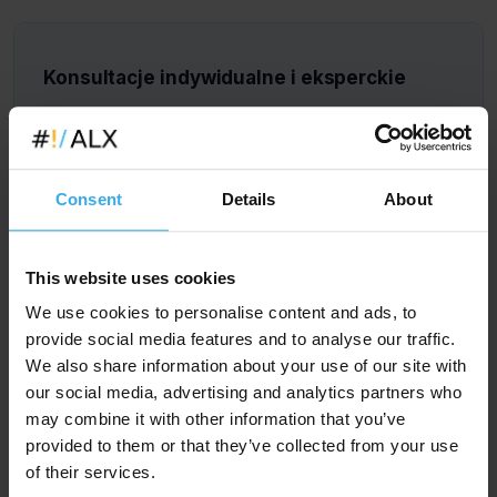
Konsultacje indywidualne i eksperckie
Jeśli nie zgłaszają Państwo grupy zorganizowanej,
wybrane szkolenie nie posiada terminu
ogólnodostępnego (otwartego), czy też istniejące
Consent
Details
About
terminy są nieodpowiednie - dla większości zagadnień i
programów można zamówić również indywidualne
konsultacje.
This website uses cookies
W ramach konsultacji indywidualnych nie tylko szkolimy,
ale również: rozwiązujemy problemy, pomagamy dobrać
We use cookies to personalise content and ads, to
odpowiednie rozwiązania, doradzamy, jak efektywnie
provide social media features and to analyse our traffic.
używać wybranych narzędzi.
We also share information about your use of our site with
our social media, advertising and analytics partners who
Prowadzimy również
spotkania strategiczne
, czy
may combine it with other information that you’ve
sesje inspiracyjne dla kadr menedżerskich i zarządów. Po
polsku i po angielsku. Agendę takich sesji
provided to them or that they’ve collected from your use
dostosowujemy elastycznie do specyficznych potrzeb
of their services.
klientów. Do takich sesji delegujemy najlepszych, często