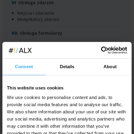
Obsługa zdarzeń
Wejścia i zdarzenia
Modyfikatory zdarzeń
Obsługa formularzy
Routing
Routing z vue-router
Dopasowywanie statyczne i dynamiczne
Consent
Details
About
Czym jest Watchers
This website uses cookies
Praca z wieloma komponentami
We use cookies to personalise content and ads, to
Cykl życia komponentu
provide social media features and to analyse our traffic.
Wykorzystywanie komponentów
We also share information about your use of our site with
Obsługa eventów w komponentach
Jednoplikowe komponenty
our social media, advertising and analytics partners who
may combine it with other information that you’ve
Przekazywanie danych
provided to them or that they’ve collected from your use