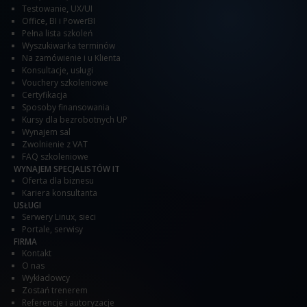
Testowanie
,
UX/UI
Office
,
BI i PowerBI
Pełna lista szkoleń
Wyszukiwarka terminów
Na zamówienie i u Klienta
Konsultacje, usługi
Vouchery szkoleniowe
Certyfikacja
Sposoby finansowania
Kursy dla bezrobotnych UP
Wynajem sal
Zwolnienie z VAT
FAQ szkoleniowe
WYNAJEM SPECJALISTÓW IT
Oferta dla biznesu
Kariera konsultanta
USŁUGI
Serwery Linux, sieci
Portale, serwisy
FIRMA
Kontakt
O nas
Wykładowcy
Zostań trenerem
Referencje i autoryzacje