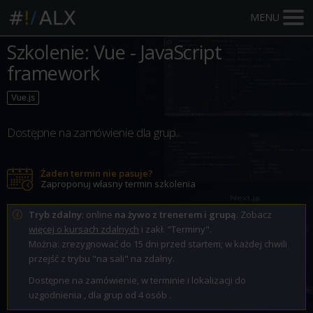
MENU
Szkolenie: Vue - JavaScript
framework
Vue.js
Dostępne na zamówienie dla grup.
Żaden termin nie pasuje?
Zaproponuj własny termin szkolenia
Tryb zdalny
: online
na żywo z trenerem i grupą
. Zobacz
więcej o kursach zdalnych
i zakł. "Terminy".
Można: zrezygnować do 15 dni przed startem; w każdej chwili
przejść z trybu "na sali" na zdalny.
Dostępne na zamówienie, w terminie i lokalizacji do
uzgodnienia , dla grup od 4 osób .