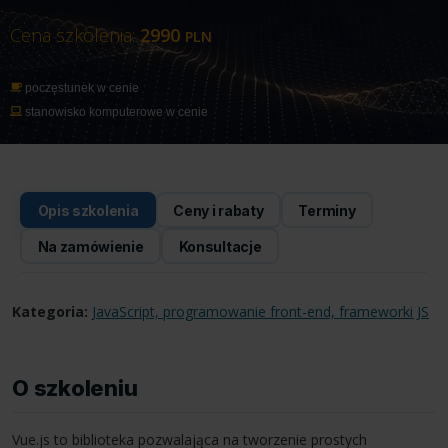
Cena szkolenia:
2990
PLN
poczęstunek w cenie
stanowisko komputerowe w cenie
Opis szkolenia
Ceny i rabaty
Terminy
Na zamówienie
Konsultacje
Kategoria:
JavaScript, programowanie front-end, frameworki JS
O szkoleniu
Vue.js to biblioteka pozwalająca na tworzenie prostych