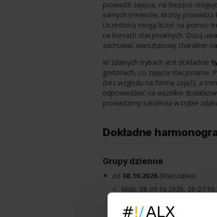
prowadzi zajęcia, na bieżąco reaguj
samych trenerów, którzy prowadzą 
Uczestnicy mogą liczyć na pomoc tre
na kursach stacjonarnych. Dużą uw
zachować warsztatowy charakter na
W zdalnych trybach jest dokładnie
t
godzinach, co zajęcia stacjonarne.
(bez względu na formę zajęć), a tr
odpowiedzieć na wszelkie dodatkowe 
prowadzimy szkolenia w trybie zdaln
Dokładne harmonogr
Grupy dzienne
od
08.10.2026
(Warszawa)
bloki: 08-09.10.2026, 26-27.10
zakończenie: 27.10.2026