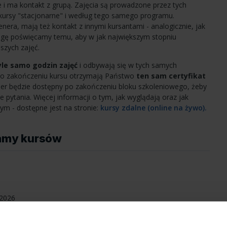
e i ma kontakt z grupą. Zajęcia są prowadzone przez tych
kursy "stacjonarne" i według tego samego programu.
nera, mają też kontakt z innymi kursantami - analogicznie, jak
agę poświęcamy temu, aby w jak największym stopniu
szych zajęć.
yle samo godzin zajęć
i odbywają się w tych samych
 Po zakończeniu kursu otrzymają Państwo
ten sam certyfikat
ener będzie dostępny po zakończeniu bloku szkoleniowego, żeby
pytania. Więcej informacji o tym, jak wyglądają oraz jak
ym - dostępne jest na stronie:
kursy zdalne (online na żywo).
amy kursów
.2026