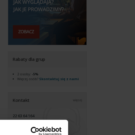
Rabaty dla grup
2 osoby:
-5%
Więcej osób?
Skontaktuj się z nami
Kontakt
więcej
22 63 64 164
akademia@alx.pl
biuro czynne pon-pt, 9:00-17:00