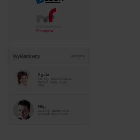
Wykładowcy
wszyscy
Agata
C#, SQL Server, Oracle,
Python, Java, Excel,
VBA
Filip
Java EE, Spring MVC,
Android, bazy danych