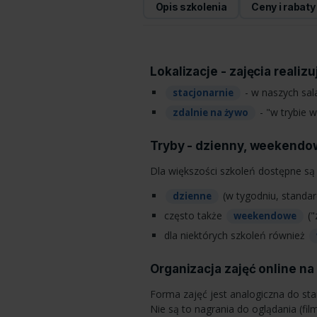
Opis szkolenia
Ceny i rabaty
Lokalizacje - zajęcia realiz
- w naszych sa
stacjonarnie
- "w trybie wi
zdalnie na żywo
Tryby - dzienny, weekendo
Dla większości szkoleń dostępne są 
(w tygodniu, standar
dzienne
często także
("
weekendowe
dla niektórych szkoleń również
Organizacja zajęć online na
Forma zajęć jest analogiczna do st
Nie są to nagrania do oglądania (film