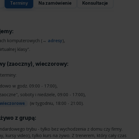
Terminy
Na zamówienie
Konsultacje
ujemy:
lach komputerowych (→
adresy
),
rtualnej klasy".
wy (zaoczny), wieczorowy:
terminy:
dowo w godz. 09:00 - 17:00),
zaoczne", soboty i niedziele, 09:00 - 17:00),
(w tygodniu, 18:00 - 21:00).
wieczorowe
 żywo z grupą:
andardowego trybu - tylko bez wychodzenia z domu czy firmy.
y, kursy video), tylko kurs na żywo. Z trenerem, który cały czas