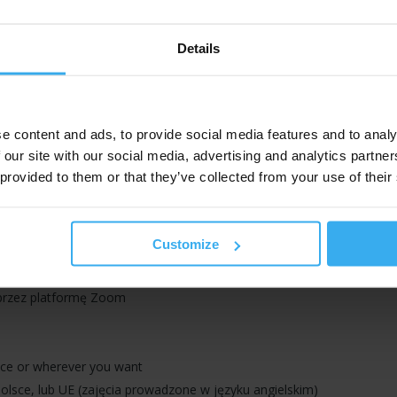
.2026
Details
e content and ads, to provide social media features and to analy
 our site with our social media, advertising and analytics partn
niowy
 provided to them or that they’ve collected from your use of their
Customize
oprzez platformę Zoom
fice or wherever you want
olsce, lub UE (zajęcia prowadzone w języku angielskim)