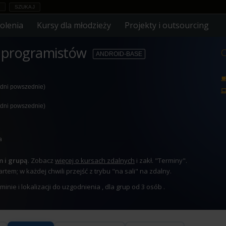
olenia
Kursy dla młodzieży
Projekty i outsourcing
a programistów
C
ANDROID-BASE
 dni powszednie)
 dni powszednie)
a
m i grupą
. Zobacz
więcej o kursach zdalnych
i zakł. "Terminy".
tem; w każdej chwili przejść z trybu "na sali" na zdalny.
nie i lokalizacji do uzgodnienia , dla grup od 3 osób .