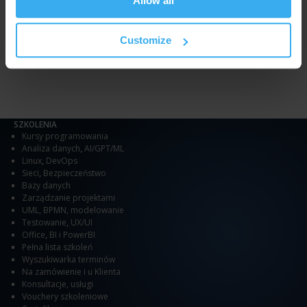
Allow all
Lub prosimy o
.
kontakt
Customize
SZKOLENIA
Kursy programowania
Analiza danych
,
AI/GPT/ML
Linux
,
DevOps
Sieci
,
Bezpieczeństwo
Bazy danych
Zarządzanie projektami
UML, BPMN, modelowanie
Testowanie
,
UX/UI
Office
,
BI i PowerBI
Pełna lista szkoleń
Wyszukiwarka terminów
Na zamówienie i u Klienta
Konsultacje, usługi
Vouchery szkoleniowe