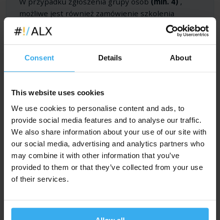
W przypadku zgłoszenia grupy osób
(min. 4)
,
możliwe jest również zamówienie szkolenia
zamkniętego, w terminie do uzgodnienia.
Szkolenia zamknięte prowadzimy w naszych salach, w
Consent
Details
About
siedzibie Klienta, lub w dowolnej lokalizacji na terenie
Polski, lub UE (w jęz. polskim lub angielskim). Dla grup
możliwe są dowolne tryby zajęć -
godziny pracy,
wieczory, weekendy
. Możliwe jest również
This website uses cookies
dostosowanie tematów kursu
do indywidualnych
We use cookies to personalise content and ads, to
potrzeb Klienta.
provide social media features and to analyse our traffic.
Cena szkolenia na zamówienie jest wyliczana
We also share information about your use of our site with
indywidualnie dla każdego zamówienia. Dzięki temu
our social media, advertising and analytics partners who
koszt szkolenia w przeliczeniu na uczestnika może być
may combine it with other information that you’ve
znacznie korzystniejszy niż przy szkoleniach w grupach
provided to them or that they’ve collected from your use
ogólnodostępnych (ceny podane na stronie) - zwłaszcza
of their services.
w przypadku większych grup.
Zapytaj i zaproponuj termin