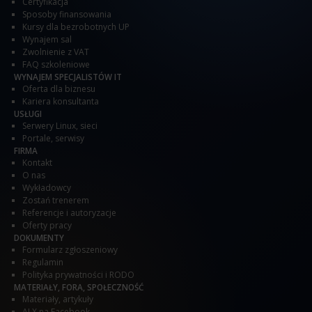
Certyfikacja
Sposoby finansowania
Kursy dla bezrobotnych UP
Wynajem sal
Zwolnienie z VAT
FAQ szkoleniowe
WYNAJEM SPECJALISTÓW IT
Oferta dla biznesu
Kariera konsultanta
USŁUGI
Serwery Linux, sieci
Portale, serwisy
FIRMA
Kontakt
O nas
Wykładowcy
Zostań trenerem
Referencje i autoryzacje
Oferty pracy
DOKUMENTY
Formularz zgłoszeniowy
Regulamin
Polityka prywatności i RODO
MATERIAŁY, FORA, SPOŁECZNOŚĆ
Materiały, artykuły
ALX na Facebook