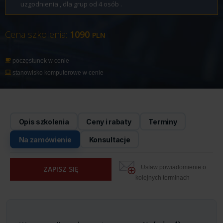
uzgodnienia , dla grup od 4 osób .
Cena szkolenia:
1090
PLN
poczęstunek w cenie
stanowisko komputerowe w cenie
Opis szkolenia
Ceny i rabaty
Terminy
Na zamówienie
Konsultacje
Ustaw powiadomienie o
ZAPISZ SIĘ
kolejnych terminach