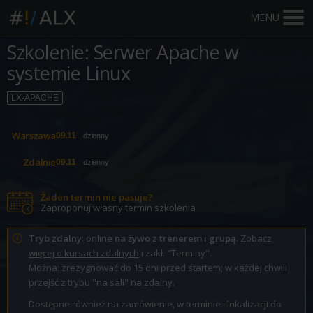
MENU
Szkolenie: Serwer Apache w
systemie Linux
LX-APACHE
Warszawa
09.11
dzienny
Zdalnie
09.11
dzienny
Żaden termin nie pasuje?
Zaproponuj własny termin szkolenia
Tryb zdalny
: online
na żywo z trenerem i grupą
. Zobacz
więcej o kursach zdalnych
i zakł. "Terminy".
Można: zrezygnować do 15 dni przed startem; w każdej chwili
przejść z trybu "na sali" na zdalny.
Dostępne również na zamówienie, w terminie i lokalizacji do