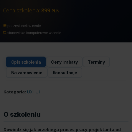
Cena szkolenia:
899
PLN
poczęstunek w cenie
stanowisko komputerowe w cenie
Opis szkolenia
Ceny i rabaty
Terminy
Na zamówienie
Konsultacje
Kategoria:
UX i UI
O szkoleniu
Dowiedz się jak przebiega proces pracy projektanta od