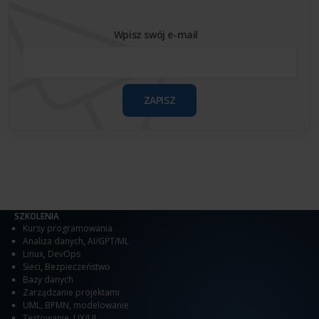
Wpisz swój e-mail
ZAPISZ
SZKOLENIA
Kursy programowania
Analiza danych
,
AI/GPT/ML
Linux
,
DevOps
Sieci
,
Bezpieczeństwo
Bazy danych
Zarządzanie projektami
UML, BPMN, modelowanie
Testowanie
,
UX/UI