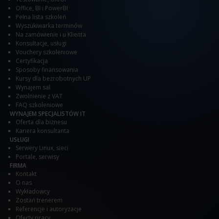
Office
,
BI i PowerBI
Pełna lista szkoleń
Wyszukiwarka terminów
Na zamówienie i u Klienta
Konsultacje, usługi
Vouchery szkoleniowe
Certyfikacja
Sposoby finansowania
Kursy dla bezrobotnych UP
Wynajem sal
Zwolnienie z VAT
FAQ szkoleniowe
WYNAJEM SPECJALISTÓW IT
Oferta dla biznesu
Kariera konsultanta
USŁUGI
Serwery Linux, sieci
Portale, serwisy
FIRMA
Kontakt
O nas
Wykładowcy
Zostań trenerem
Referencje i autoryzacje
Oferty pracy