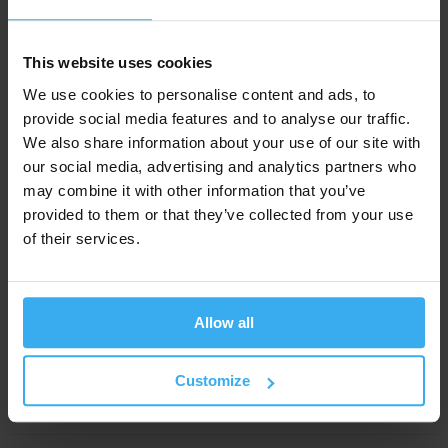
Dlaczego klient powinien oglądać makiety na różnych
etapach pracy?
This website uses cookies
Wdrożenie i komunikacja z programistami
We use cookies to personalise content and ads, to
Projektant jako opiekun projektu w trakcie wdrożenia
provide social media features and to analyse our traffic.
Dlaczego ważne jest testowanie na etapie wdrożenia?
We also share information about your use of our site with
our social media, advertising and analytics partners who
Część praktyczna – przeprowadzenie
may combine it with other information that you’ve
przykładowego warsztatu
provided to them or that they’ve collected from your use
of their services.
Pobierz w wersji PDF
Allow all
Training also available in English .
Customize
Przeznaczenie i wymagania