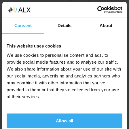
Polski, lub UE (w jęz. polskim lub angielskim). Dla grup
możliwe są dowolne tryby zajęć -
godziny pracy,
wieczory, weekendy
. Możliwe jest również
dostosowanie tematów kursu
do indywidualnych
Consent
Details
About
potrzeb Klienta.
Cena szkolenia na zamówienie jest wyliczana
indywidualnie dla każdego zamówienia. Dzięki temu
This website uses cookies
koszt szkolenia w przeliczeniu na uczestnika może być
We use cookies to personalise content and ads, to
znacznie korzystniejszy niż przy szkoleniach w grupach
provide social media features and to analyse our traffic.
ogólnodostępnych (ceny podane na stronie) - zwłaszcza
w przypadku większych grup.
We also share information about your use of our site with
our social media, advertising and analytics partners who
may combine it with other information that you’ve
Zapytaj i zaproponuj termin
provided to them or that they’ve collected from your use
of their services.
Lub prosimy o
.
kontakt
Allow all