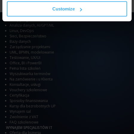
Customize
SZKOLENIA
Kursy programowania
Analiza danych
,
AI/GPT/ML
Linux
,
DevOps
Sieci
,
Bezpieczeństwo
Bazy danych
Zarządzanie projektami
UML, BPMN, modelowanie
Testowanie
,
UX/UI
Office
,
BI i PowerBI
Pełna lista szkoleń
Wyszukiwarka terminów
Na zamówienie i u Klienta
Konsultacje, usługi
Vouchery szkoleniowe
Certyfikacja
Sposoby finansowania
Kursy dla bezrobotnych UP
Wynajem sal
Zwolnienie z VAT
FAQ szkoleniowe
WYNAJEM SPECJALISTÓW IT
Oferta dla biznesu