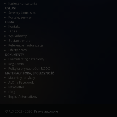
Kariera konsultanta
USŁUGI
Serwery Linux, sieci
Portale, serwisy
FIRMA
Kontakt
O nas
Wykładowcy
Zostań trenerem
Referencje i autoryzacje
Oferty pracy
DOKUMENTY
Formularz zgłoszeniowy
Regulamin
Polityka prywatności i RODO
MATERIAŁY, FORA, SPOŁECZNOŚĆ
Materiały, artykuły
ALX na Facebook
Newsletter
Blog
English/international
© ALX
2002 - 2026
Prawa autorskie