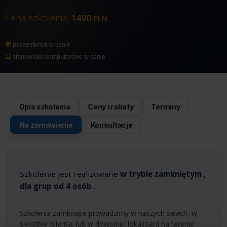
Cena szkolenia:
1490
PLN
poczęstunek w cenie
stanowisko komputerowe w cenie
Opis szkolenia
Ceny i rabaty
Terminy
Na zamówienie
Konsultacje
Szkolenie jest realizowane
w trybie zamkniętym ,
dla grup od 4 osób
.
Szkolenia zamknięte prowadzimy w naszych salach, w
siedzibie Klienta, lub w dowolnej lokalizacji na terenie