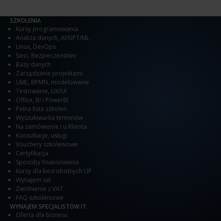
SZKOLENIA
Kursy programowania
Analiza danych
,
AI/GPT/ML
Linux
,
DevOps
Sieci
,
Bezpieczeństwo
Bazy danych
Zarządzanie projektami
UML, BPMN, modelowanie
Testowanie
,
UX/UI
Office
,
BI i PowerBI
Pełna lista szkoleń
Wyszukiwarka terminów
Na zamówienie i u Klienta
Konsultacje, usługi
Vouchery szkoleniowe
Certyfikacja
Sposoby finansowania
Kursy dla bezrobotnych UP
Wynajem sal
Zwolnienie z VAT
FAQ szkoleniowe
WYNAJEM SPECJALISTÓW IT
Oferta dla biznesu