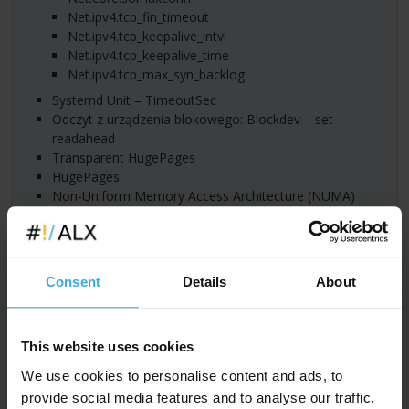
net.ipv4.tcp_fin_timeout
net.ipv4.tcp_keepalive_intvl
net.ipv4.tcp_keepalive_time
net.ipv4.tcp_max_syn_backlog
Systemd Unit – TimeoutSec
odczyt z urządzenia blokowego: Blockdev – set
readahead
Transparent HugePages
HugePages
Non-Uniform Memory Access Architecture (
NUMA
)
opcje montowania systemu plików – xfs, ext4
IO Scheduler (deadline, noop) – optymalizacja zapisu
na dysku
selinux
Consent
Details
About
NTP
daemon – synchronizacja czasu
dobór warstwy sprzętowej
This website uses cookies
Wydajność i optymalizacja serwera
We use cookies to personalise content and ads, to
całościowe spojrzenie na proces i zasoby
provide social media features and to analyse our traffic.
określenie wydajności – mongo-perf