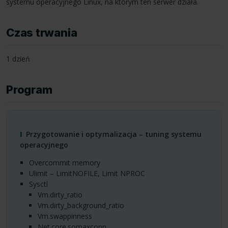
systemu operacyjnego Linux, na którym ten serwer działa.
Czas trwania
1 dzień
Program
Przygotowanie i optymalizacja – tuning systemu
operacyjnego
overcommit memory
ulimit – LimitNOFILE, Limit
NPROC
sysctl
vm.dirty_ratio
vm.dirty_background_ratio
vm.swappinness
net.core.somaxconn