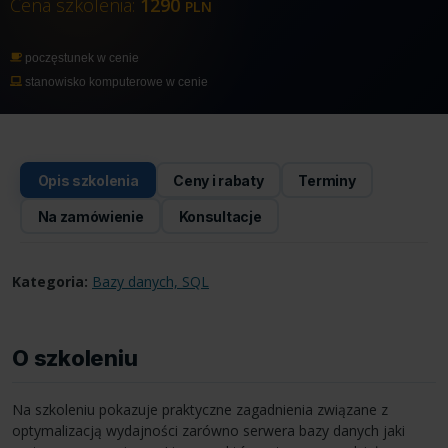
Cena szkolenia:
1290
PLN
poczęstunek w cenie
stanowisko komputerowe w cenie
Opis szkolenia
Ceny i rabaty
Terminy
Na zamówienie
Konsultacje
Kategoria:
Bazy danych, SQL
O szkoleniu
Na szkoleniu pokazuje praktyczne zagadnienia związane z
optymalizacją wydajności zarówno serwera bazy danych jaki