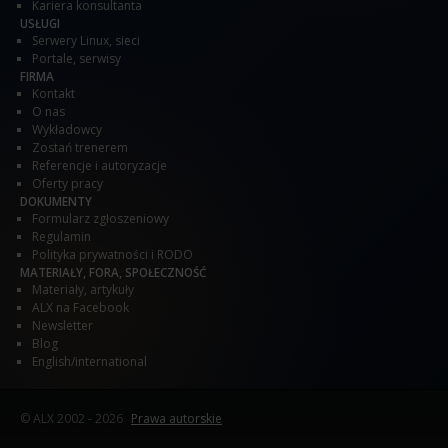
Kariera konsultanta
USŁUGI
Serwery Linux, sieci
Portale, serwisy
FIRMA
Kontakt
O nas
Wykładowcy
Zostań trenerem
Referencje i autoryzacje
Oferty pracy
DOKUMENTY
Formularz zgłoszeniowy
Regulamin
Polityka prywatności i RODO
MATERIAŁY, FORA, SPOŁECZNOŚĆ
Materiały, artykuły
ALX na Facebook
Newsletter
Blog
English/international
© ALX
2002 - 2026
Prawa autorskie