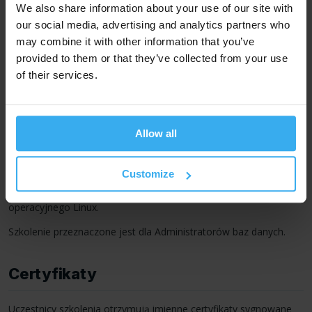
We also share information about your use of our site with
optymalizacja architektury bazy
our social media, advertising and analytics partners who
may combine it with other information that you’ve
provided to them or that they’ve collected from your use
of their services.
Pobierz w wersji PDF
Training also available in English .
Allow all
Przeznaczenie i wymagania
Customize
Wymagana wiedza z baz danych NoSQL oraz systemu
operacyjnego Linux.
Szkolenie przeznaczone jest dla Administratorów baz danych.
Certyfikaty
Uczestnicy szkolenia otrzymują imienne certyfikaty sygnowane