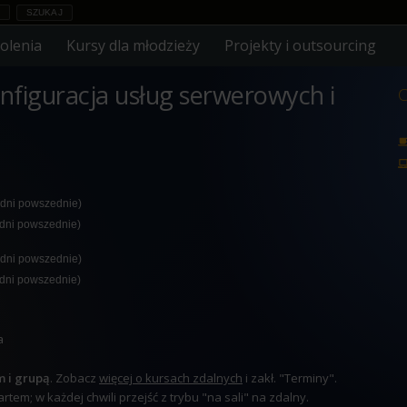
olenia
Kursy dla młodzieży
Projekty i outsourcing
onfiguracja usług serwerowych i
C
 dni powszednie)
 dni powszednie)
 dni powszednie)
 dni powszednie)
a
m i grupą
. Zobacz
więcej o kursach zdalnych
i zakł. "Terminy".
tem; w każdej chwili przejść z trybu "na sali" na zdalny.