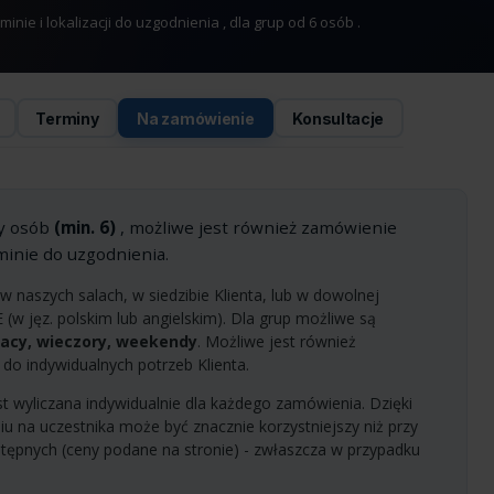
nie i lokalizacji do uzgodnienia , dla grup od 6 osób .
Terminy
Na zamówienie
Konsultacje
py osób
(min. 6)
, możliwe jest również zamówienie
minie do uzgodnienia.
 naszych salach, w siedzibie Klienta, lub w dowolnej
UE (w jęz. polskim lub angielskim). Dla grup możliwe są
racy, wieczory, weekendy
. Możliwe jest również
do indywidualnych potrzeb Klienta.
t wyliczana indywidualnie dla każdego zamówienia. Dzięki
iu na uczestnika może być znacznie korzystniejszy niż przy
tępnych (ceny podane na stronie) - zwłaszcza w przypadku