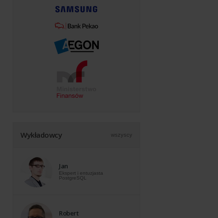
Wykładowcy
wszyscy
Jan
Ekspert i entuzjasta
PostgreSQL
Robert