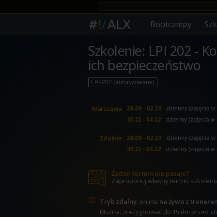
Bootcampy
Szk
Szkolenie: LPI 202 - K
ich bezpieczeństwo
LPI-202 (autoryzowane)
Warszawa
28.09 - 02.10
dzienny (zajęcia w
30.11 - 04.12
dzienny (zajęcia w
Zdalnie
28.09 - 02.10
dzienny (zajęcia w
30.11 - 04.12
dzienny (zajęcia w
Żaden termin nie pasuje?
Zaproponuj własny termin szkoleni
Tryb zdalny
: online
na żywo z trenere
Można: zrezygnować do 15 dni przed star