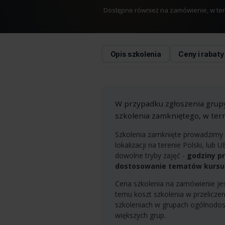
Dostępne również na zamówienie, w termi
Opis szkolenia
Ceny i rabaty
W przypadku zgłoszenia gru
szkolenia zamkniętego, w ter
Szkolenia zamknięte prowadzimy w
lokalizacji na terenie Polski, lub 
dowolne tryby zajęć -
godziny p
dostosowanie tematów kursu
Cena szkolenia na zamówienie jes
temu koszt szkolenia w przeliczen
szkoleniach w grupach ogólnodos
większych grup.