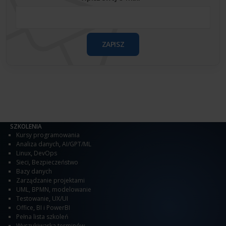
ZAPISZ
SZKOLENIA
Kursy programowania
Analiza danych
,
AI/GPT/ML
Linux
,
DevOps
Sieci
,
Bezpieczeństwo
Bazy danych
Zarządzanie projektami
UML, BPMN, modelowanie
Testowanie
,
UX/UI
Office
,
BI i PowerBI
Pełna lista szkoleń
Wyszukiwarka terminów