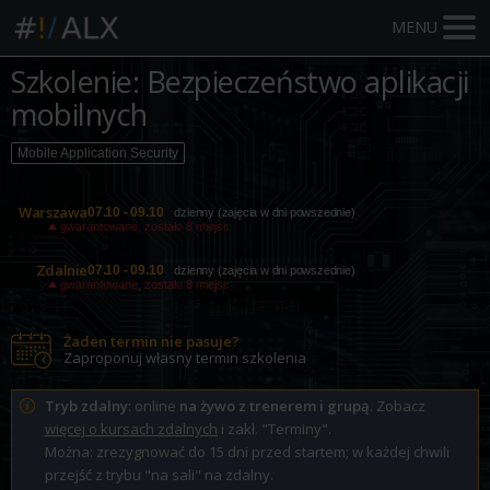
MENU
Szkolenie: Bezpieczeństwo aplikacji
mobilnych
Mobile Application Security
Warszawa
07.10 - 09.10
dzienny (zajęcia w dni powszednie)
gwarantowane, zostało 8 miejsc
Zdalnie
07.10 - 09.10
dzienny (zajęcia w dni powszednie)
gwarantowane, zostało 8 miejsc
Żaden termin nie pasuje?
Zaproponuj własny termin szkolenia
Tryb zdalny
: online
na żywo z trenerem i grupą
. Zobacz
więcej o kursach zdalnych
i zakł. "Terminy".
Można: zrezygnować do 15 dni przed startem; w każdej chwili
przejść z trybu "na sali" na zdalny.