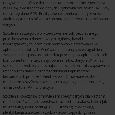
reagować na próby eskalacji uprawnień oraz jakie zagrożenia
wiążą się z dostępem do danych użytkowników, takich jak
SMS
,
e-mail czy dane
GPS
. Praktyczne ćwiczenia obejmą również
analizę systemu plików oraz techniki przełamywania szyfrowania
danych.
Szkolenie szczegółowo przedstawi metody bezpiecznego
przechowywania danych, w tym loginów, haseł i kluczy
kryptograficznych, oraz implementowania szyfrowania w
aplikacjach mobilnych. Omówione zostaną także zagadnienia
związane z bezpieczną komunikacją pomiędzy aplikacjami i ich
komponentami, a także szyfrowaniem baz danych. W ramach
szkolenia uczestnicy zapoznają się z zagrożeniami związanymi z
transportem danych oraz z technikami implementacji
bezpiecznych połączeń klient-serwer. Omówione zostaną
mechanizmy szyfrowania
SSL
/TLS i wykorzystanie Public Key
Infrastructure (
PKI
) w praktyce.
Szkolenie kończy się omówieniem specyficznych dla platform
mechanizmów bezpieczeństwa oraz metod ataków, takich jak
multitasking, input caching,
CSRF
, framing, clickjacking,
identyfikacja urządzeń i użytkowników, tapjacking, oraz