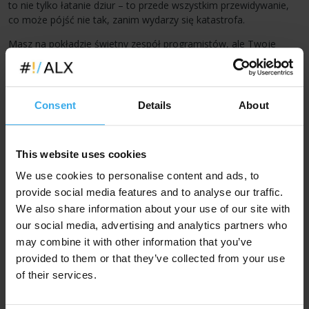
to nie tylko łatanie dziur – to przede wszystkim przewidywanie,
co może pójść nie tak, zanim wydarzy się katastrofa.
Masz na pokładzie świetny zespół programistów, ale Twoje
aplikacje wciąż przechodzą trudne testy bezpieczeństwa? Twoi
testerzy zgłaszają podatności, które spowalniają wdrożenia? A
może po prostu Twoi klienci coraz częściej pytają o standardy
bezpieczeństwa, których nie potrafisz im w pełni
Consent
Details
About
zagwarantować?
Nasze
szkolenie z bezpieczeństwa aplikacji mobilnych
This website uses cookies
rozwiązuje te problemy. Podczas trzech intensywnych dni:
We use cookies to personalise content and ads, to
nauczysz się patrzeć na swój kod oczami napastnika,
provide social media features and to analyse our traffic.
poznasz metody przełamywania zabezpieczeń i nauczysz się
im przeciwdziałać,
We also share information about your use of our site with
dowiesz się, jak implementować sprawdzone mechanizmy
our social media, advertising and analytics partners who
ochrony na iOS i Androidzie,
may combine it with other information that you’ve
zyskasz umiejętności, które pozwolą Ci tworzyć aplikacje
provided to them or that they’ve collected from your use
spełniające wymagania bezpieczeństwa dużych klientów,
of their services.
odkryjesz, jak proste błędy otwierają drzwi do poważnych
ataków,