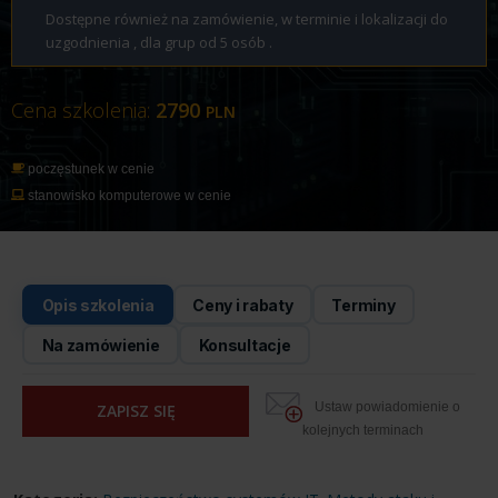
Dostępne również na zamówienie, w terminie i lokalizacji do
uzgodnienia , dla grup od 5 osób .
Cena szkolenia:
2790
PLN
poczęstunek w cenie
stanowisko komputerowe w cenie
Opis szkolenia
Ceny i rabaty
Terminy
Na zamówienie
Konsultacje
Ustaw powiadomienie o
ZAPISZ SIĘ
kolejnych terminach