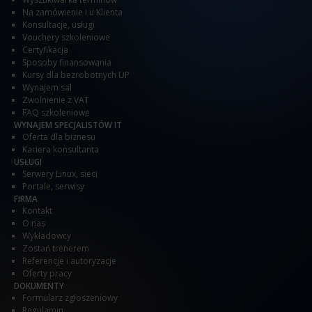
Na zamówienie i u Klienta
Konsultacje, usługi
Vouchery szkoleniowe
Certyfikacja
Sposoby finansowania
Kursy dla bezrobotnych UP
Wynajem sal
Zwolnienie z VAT
FAQ szkoleniowe
WYNAJEM SPECJALISTÓW IT
Oferta dla biznesu
Kariera konsultanta
USŁUGI
Serwery Linux, sieci
Portale, serwisy
FIRMA
Kontakt
O nas
Wykładowcy
Zostań trenerem
Referencje i autoryzacje
Oferty pracy
DOKUMENTY
Formularz zgłoszeniowy
Regulamin