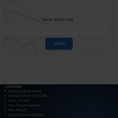
Wpisz swój e-mail
ZAPISZ
SZKOLENIA
Kursy programowania
Analiza danych
,
AI/GPT/ML
Linux
,
DevOps
Sieci
,
Bezpieczeństwo
Bazy danych
Zarządzanie projektami