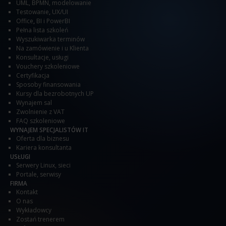
UML, BPMN, modelowanie
Testowanie
,
UX/UI
Office
,
BI i PowerBI
Pełna lista szkoleń
Wyszukiwarka terminów
Na zamówienie i u Klienta
Konsultacje, usługi
Vouchery szkoleniowe
Certyfikacja
Sposoby finansowania
Kursy dla bezrobotnych UP
Wynajem sal
Zwolnienie z VAT
FAQ szkoleniowe
WYNAJEM SPECJALISTÓW IT
Oferta dla biznesu
Kariera konsultanta
USŁUGI
Serwery Linux, sieci
Portale, serwisy
FIRMA
Kontakt
O nas
Wykładowcy
Zostań trenerem