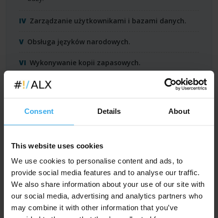
Zarządzanie użytkownikami i bazami danych.
Obsługa języków narodowych.
Wykonywanie kopii zapasowych.
phpMyAdmin.
Replikacja
Consent
Details
About
zasada działania,
konfiguracja i uruchamianie,
uprawnienia i kopie.
This website uses cookies
We use cookies to personalise content and ads, to
Rozwiązywanie problemów.
provide social media features and to analyse our traffic.
We also share information about your use of our site with
our social media, advertising and analytics partners who
may combine it with other information that you’ve
Pobierz w wersji PDF