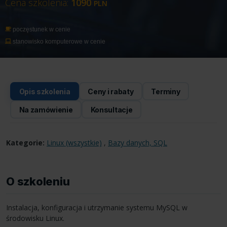
Cena szkolenia:
1090
PLN
poczęstunek w cenie
stanowisko komputerowe w cenie
Opis szkolenia
Ceny i rabaty
Terminy
Na zamówienie
Konsultacje
Kategorie:
Linux (wszystkie)
,
Bazy danych, SQL
O szkoleniu
Instalacja, konfiguracja i utrzymanie systemu MySQL w
środowisku Linux.