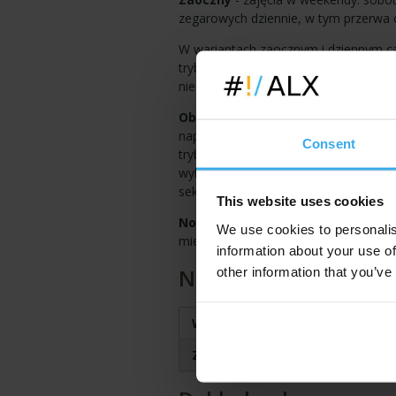
zegarowych dziennie, w tym przerwa o
W wariantach zaocznym i dziennym ca
trybie zaocznym kurs trwa ok. 2 miesię
nieco ponad miesiącu.
Obiady.
W ramach kursu stacjonarneg
napoje. Oprócz tego dla chętnych ist
Consent
trybu szkolenia), w cenie 35 zł netto 
wykupienia obiadów, znajduje się na 
sekretariat.
This website uses cookies
Noclegi.
Z myślą o licznej grupie sł
We use cookies to personalis
miejscu znaleźć informacje o najbliż
information about your use of
Najbliższe terminy:
other information that you’ve
Warszawa:
- 2026-10-08 - dz
Zdalnie:
- 2026-10-08 - dz