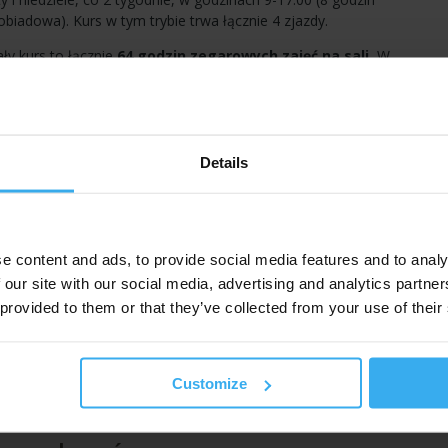
biadowa). Kurs w tym trybie trwa łącznie 4 zjazdy.
ły kurs to łącznie
64 godzin zegarowych zajęć na sali.
W
cy. Tryb dzienny jest najintensywniejszy - kurs kończy się po
o zapewniamy poczęstunek - słodycze oraz ciepłe i zimne
nieje możliwość wykupienia obiadów (z dostępnością zależną od
Details
za obiad. Informacja, czy dla danej grupy jest możliwość
formularzu zgłoszeniowym on-line; udzielić jej również może nasz
uchaczy dojeżdżających na zajęcia, w razie potrzeby można w tym
e content and ads, to provide social media features and to analy
szych możliwych
noclegach
.
 our site with our social media, advertising and analytics partn
 provided to them or that they’ve collected from your use of their
ienny (3 bloki zajęć, po 2-3 dni, śr. co 2 tyg.)
Customize
ienny (3 bloki zajęć, po 2-3 dni, śr. co 2 tyg.)