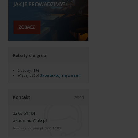
Rabaty dla grup
2 osoby:
-5%
Więcej osób?
Skontaktuj się z nami
Kontakt
więcej
22 63 64 164
akademia@alx.pl
biuro czynne pon-pt, 9:00-17:00