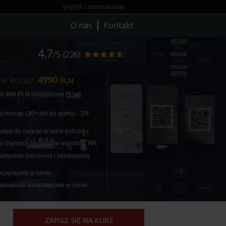
English / International
O nas
Kontakt
4,7
/5
(226)
na kursu:
4990
PLN
ub 998
PLN
miesięcznie (
5 rat
)
rst minute (30+ dni do startu) - 3%
stęp do nagrań w razie potrzeby
a chętnych bezpłatnie warsztaty
HR
aktyczne ćwiczenia i miniprojekty
częstunek w cenie
anowisko komputerowe w cenie
ZAPISZ SIĘ NA KURS