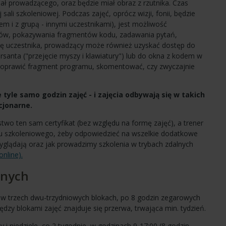
ział prowadzącego, oraz będzie miał obraz z rzutnika. Czas
 sali szkoleniowej. Podczas zajęć, oprócz wizji, fonii, będzie
m i z grupą - innymi uczestnikami), jest możliwość
ków, pokazywania fragmentów kodu, zadawania pytań,
bę uczestnika, prowadzący może również uzyskać dostęp do
rsanta ("przejęcie myszy i klawiatury") lub do okna z kodem w
poprawić fragment programu, skomentować, czy zwyczajnie
 tyle samo godzin zajęć - i zajęcia odbywają się w takich
cjonarne.
wo ten sam certyfikat (bez względu na formę zajęć), a trener
u szkoleniowego, żeby odpowiedzieć na wszelkie dodatkowe
wyglądają oraz jak prowadzimy szkolenia w trybach zdalnych
online).
rnych
 w trzech dwu-trzydniowych blokach, po 8 godzin zegarowych
iędzy blokami zajęć znajduje się przerwa, trwająca min. tydzień.
 i niedziele, co 2 tygodnie, w godzinach 9-17:00 (8 godzin