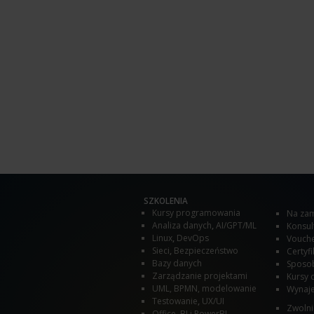
SZKOLENIA
Kursy programowania
Na zam
Analiza danych
,
AI/GPT/ML
Konsult
Linux
,
DevOps
Vouche
Sieci
,
Bezpieczeństwo
Certyfi
Bazy danych
Sposob
Zarządzanie projektami
Kursy 
UML, BPMN, modelowanie
Wynaje
Testowanie
,
UX/UI
Zwolni
Office
,
BI i PowerBI