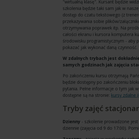
"wirtualną klasę". Kursant będzie wid
szkolenia będzie taki sam jak w naszej
dostęp do czatu tekstowego (z trenere
przekazywania sobie plików/załączni
otrzymywania poprawek itp. Na proś
całości ekranu i kursora komputera ku
środowisku programistycznym - aby 
pokazać jak wykonać daną czynność.
W zdalnych trybach jest dokładnie
samych godzinach jak zajęcia sta
Po zakończeniu kursu otrzymają Państ
będzie dostępny po zakończeniu blok
pytania. Pełne informacje o tym jak 
dostępne są na stronie:
kursy zdalne (
Tryby zajęć stacjona
Dzienny
- szkolenie prowadzone jest
dziennie (zajęcia od 9 do 17:00). Pom
Zaoczny
- zajęcia w weekendy: soboty