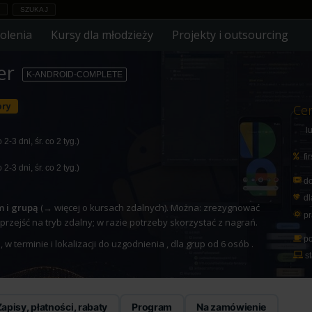
olenia
Kursy dla młodzieży
Projekty i outsourcing
er
K-ANDROID-COMPLETE
ory
Ce
l
2-3 dni, śr. co 2 tyg.)
fi
2-3 dni, śr. co 2 tyg.)
do
dl
m i grupą
(
→ więcej o kursach zdalnych
). Można: zrezygnować
pr
 przejść na tryb zdalny; w razie potrzeby skorzystać z nagrań.
po
 terminie i lokalizacji do uzgodnienia , dla grup od 6 osób .
st
Zapisy, płatności, rabaty
Program
Na zamówienie