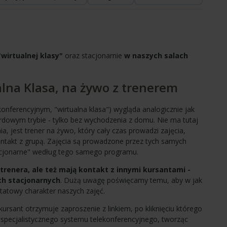
"wirtualnej klasy"
oraz stacjonarnie
w naszych salach
alna Klasa, na żywo z trenerem
onferencyjnym, "wirtualna klasa") wygląda analogicznie jak
rdowym trybie - tylko bez wychodzenia z domu. Nie ma tutaj
, jest trener na żywo, który cały czas prowadzi zajęcia,
ntakt z grupą. Zajęcia są prowadzone przez tych samych
acjonarne" według tego samego programu.
trenera, ale też mają kontakt z innymi kursantami -
ch stacjonarnych
. Dużą uwagę poświęcamy temu, aby w jak
atowy charakter naszych zajęć.
kursant otrzymuje zaproszenie z linkiem, po kliknięciu którego
u specjalistycznego systemu telekonferencyjnego, tworząc