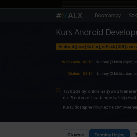
Bootcampy
Szk
Kurs Android Develop
Android|Java|Kotlin|JetPack|GUI|sens
Warszawa
08.10
dzienny (3 bloki zajęć, po 
Zdalnie
08.10
dzienny (3 bloki zajęć, po 
Tryb zdalny
: online
na żywo z trenere
do 15 dni przed startem; w każdej chwili
Kursy dostępne również na zamówienie, w
O kursie
Terminy i tryby