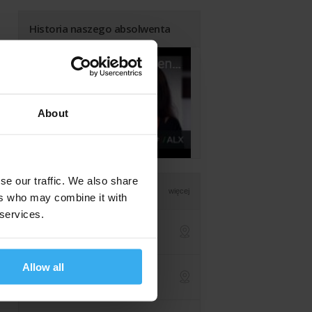
Historia naszego absolwenta
About
se our traffic. We also share
Lokalizacje
więcej
ers who may combine it with
 services.
Warszawa (centrala)
ul. Jasna 14/16a
ap
Allow all
Online na żywo
z dowolnej lokalizacji
ap