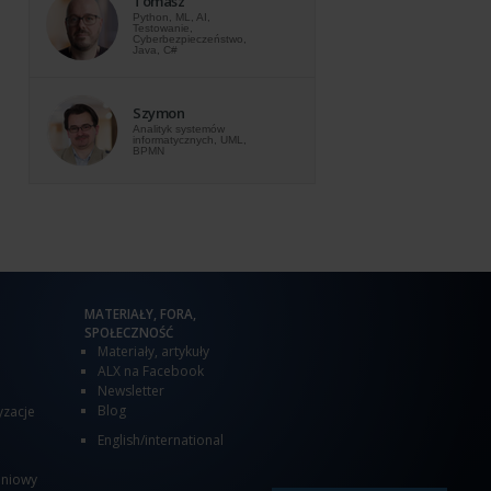
Tomasz
Python, ML, AI,
Testowanie,
Cyberbezpieczeństwo,
Java, C#
Szymon
Analityk systemów
informatycznych, UML,
BPMN
MATERIAŁY, FORA,
SPOŁECZNOŚĆ
Materiały, artykuły
ALX na Facebook
Newsletter
Blog
yzacje
English/international
eniowy