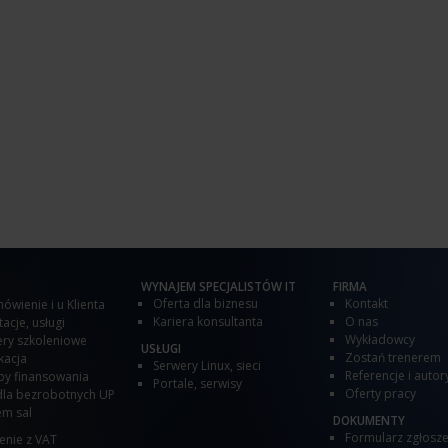
WYNAJEM SPECJALISTÓW IT
FIRMA
Oferta dla biznesu
Kontakt
ówienie i u Klienta
Kariera konsultanta
O nas
acje, usługi
Wykładowcy
ry szkoleniowe
USŁUGI
Zostań trenerem
kacja
Serwery Linux, sieci
Referencje i autor
y finansowania
Portale, serwisy
Oferty pracy
dla bezrobotnych UP
m sal
DOKUMENTY
Formularz zgłosz
enie z VAT