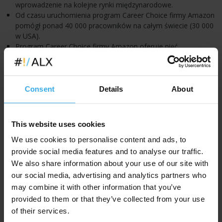
wprowadzenie na kolejne rynki międzynarodowe.
Od czasu uruchomienia program Career Choice firmy Amazon
pomógł ponad 40 000 pracowników na całym świecie (30 000
w USA).
Program Career Choice firmy Amazon oferuje pięć
obszernych dziedzin kształcenia: transport, opieka zdrowotna,
technologie informacyjne, mechanika i zawody wymagające
wysokich kwalifikacji oraz administracja.
Na potrzeby programu Career Choice firma Amazon
Consent
Details
About
dysponuje ponad 60 salami lekcyjnymi w centrach
logistycznych w USA i ponad 20 w Europie. W przypadku wielu
naszych nowych centrów logistycznych sale lekcyjne były
This website uses cookies
uwzględnione już w planach budowy. Bezpieczeństwo
naszych pracowników jest dla nas priorytetem. Ze względu na
We use cookies to personalise content and ads, to
pandemię COVID-19 wstrzymaliśmy naukę stacjonarną i
provide social media features and to analyse our traffic.
poszerzamy ofertę nauki online.
We also share information about your use of our site with
our social media, advertising and analytics partners who
Szkoły należące do sieci partnerskiej programu Career Choice
may combine it with other information that you’ve
firmy Amazon realizują nasze zobowiązanie do zapewnienia
pracownikom wysokiej jakości usług wspomagających
provided to them or that they’ve collected from your use
kształcenie, które dadzą im nowe możliwości kariery poza firmą
of their services.
Amazon. Wspólnie umożliwiamy niedrogą edukację