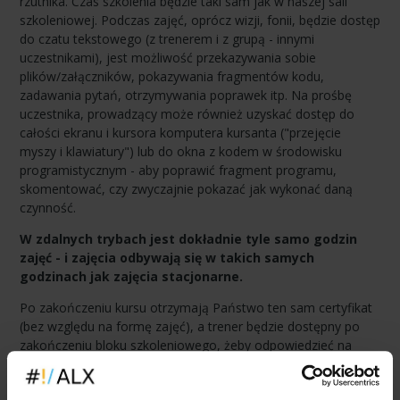
rzutnika. Czas szkolenia będzie taki sam jak w naszej sali
szkoleniowej. Podczas zajęć, oprócz wizji, fonii, będzie dostęp
do czatu tekstowego (z trenerem i z grupą - innymi
uczestnikami), jest możliwość przekazywania sobie
plików/załączników, pokazywania fragmentów kodu,
zadawania pytań, otrzymywania poprawek itp. Na prośbę
uczestnika, prowadzący może również uzyskać dostęp do
całości ekranu i kursora komputera kursanta ("przejęcie
myszy i klawiatury") lub do okna z kodem w środowisku
programistycznym - aby poprawić fragment programu,
skomentować, czy zwyczajnie pokazać jak wykonać daną
czynność.
W zdalnych trybach jest dokładnie tyle samo godzin
zajęć - i zajęcia odbywają się w takich samych
godzinach jak zajęcia stacjonarne.
Po zakończeniu kursu otrzymają Państwo ten sam certyfikat
(bez względu na formę zajęć), a trener będzie dostępny po
zakończeniu bloku szkoleniowego, żeby odpowiedzieć na
wszelkie dodatkowe pytania. Pełne informacje o tym jak
wyglądają oraz jak prowadzimy szkolenia w trybach zdalnych