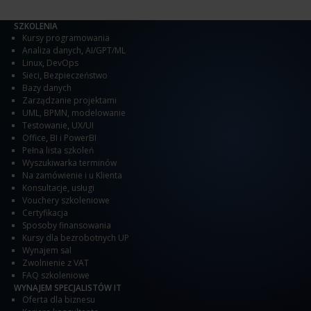
SZKOLENIA
Kursy programowania
Analiza danych
,
AI/GPT/ML
Linux
,
DevOps
Sieci
,
Bezpieczeństwo
Bazy danych
Zarządzanie projektami
UML, BPMN, modelowanie
Testowanie
,
UX/UI
Office
,
BI i PowerBI
Pełna lista szkoleń
Wyszukiwarka terminów
Na zamówienie i u Klienta
Konsultacje, usługi
Vouchery szkoleniowe
Certyfikacja
Sposoby finansowania
Kursy dla bezrobotnych UP
Wynajem sal
Zwolnienie z VAT
FAQ szkoleniowe
WYNAJEM SPECJALISTÓW IT
Oferta dla biznesu