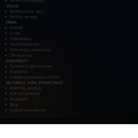
Kariera konsultanta
USŁUGI
Serwery Linux, sieci
Portale, serwisy
FIRMA
Kontakt
O nas
Wykładowcy
Zostań trenerem
Referencje i autoryzacje
Oferty pracy
DOKUMENTY
Formularz zgłoszeniowy
Regulamin
Polityka prywatności i RODO
MATERIAŁY, FORA, SPOŁECZNOŚĆ
Materiały, artykuły
ALX na Facebook
Newsletter
Blog
English/international
© ALX
2002 - 2026
Prawa autorskie