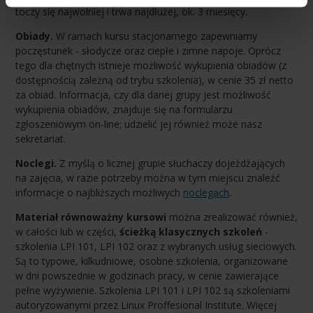
toczy się najwolniej i trwa najdłużej, ok. 3 miesięcy.
Obiady.
W ramach kursu stacjonarnego zapewniamy
poczęstunek - słodycze oraz ciepłe i zimne napoje. Oprócz
tego dla chętnych istnieje możliwość wykupienia obiadów (z
dostępnością zależną od trybu szkolenia), w cenie 35 zł netto
za obiad. Informacja, czy dla danej grupy jest możliwość
wykupienia obiadów, znajduje się na formularzu
zgłoszeniowym on-line; udzielić jej również może nasz
sekretariat.
Noclegi.
Z myślą o licznej grupie słuchaczy dojeżdżających
na zajęcia, w razie potrzeby można w tym miejscu znaleźć
informacje o najbliższych możliwych
noclegach
.
Materiał równoważny kursowi
można zrealizować również,
w całości lub w części,
ścieżką klasycznych szkoleń
-
szkolenia LPI 101, LPI 102 oraz z wybranych usług sieciowych.
Są to typowe, kilkudniowe, osobne szkolenia, organizowane
w dni powszednie w godzinach pracy, w cenie zawierające
pełne wyżywienie. Szkolenia LPI 101 i LPI 102 są szkoleniami
autoryzowanymi przez Linux Proffesional Institute. Więcej