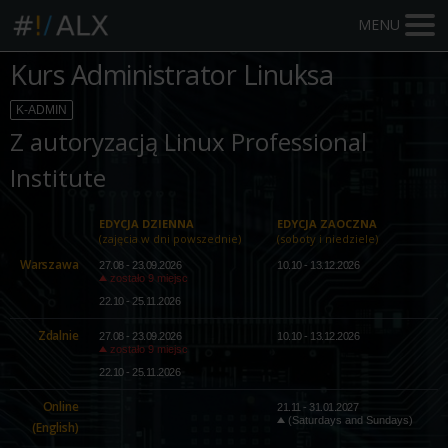
MENU
Kurs Administrator Linuksa
K-ADMIN
Z autoryzacją Linux Professional
Institute
EDYCJA DZIENNA
EDYCJA
ZAOCZNA
(zajęcia w dni powszednie)
(soboty i niedziele)
Warszawa
27.08 - 23.09.2026
10.10 - 13.12.2026
zostało 9 miejsc
22.10 - 25.11.2026
Zdalnie
27.08 - 23.09.2026
10.10 - 13.12.2026
zostało 9 miejsc
22.10 - 25.11.2026
Online
21.11 - 31.01.2027
(Saturdays and Sundays)
(English)