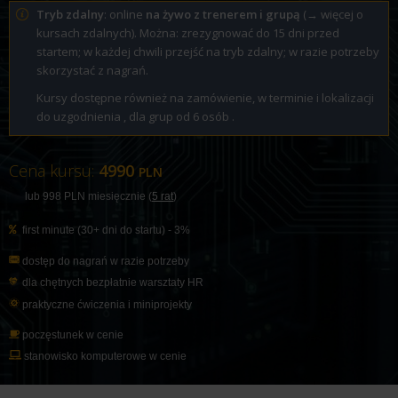
Tryb zdalny
: online
na żywo z trenerem i grupą
(
→ więcej o
kursach zdalnych
). Można: zrezygnować do 15 dni przed
startem; w każdej chwili przejść na tryb zdalny; w razie potrzeby
skorzystać z nagrań.
Kursy dostępne również na zamówienie, w terminie i lokalizacji
do uzgodnienia , dla grup od 6 osób .
Cena kursu:
4990
PLN
lub 998
PLN
miesięcznie (
5 rat
)
first minute (30+ dni do startu) - 3%
dostęp do nagrań w razie potrzeby
dla chętnych bezpłatnie warsztaty
HR
praktyczne ćwiczenia i miniprojekty
poczęstunek w cenie
stanowisko komputerowe w cenie