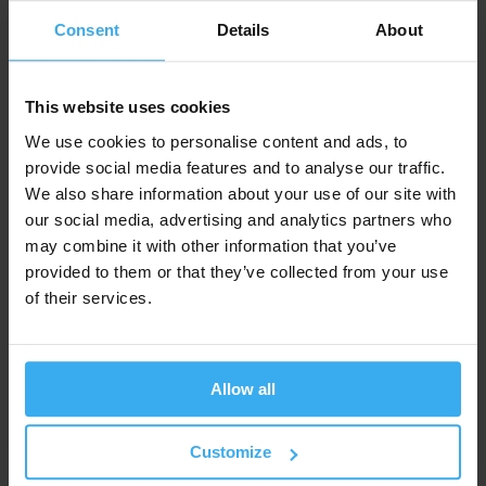
dostępne są na stronie:
kursy zdalne (online).
Consent
Details
About
Tryby zajęć stacjonarnych
Dzienny
- szkolenie prowadzone jest w dwóch 5-dniowych
This website uses cookies
blokach; zajęcia odbywają się w dni robocze, po 8 godzin
dziennie (od 9 do 17) w tym przerwa obiadowa. Pomiędzy
We use cookies to personalise content and ads, to
kolejnymi blokami mają miejsce przerwy, zwykle tygodniowe.
provide social media features and to analyse our traffic.
We also share information about your use of our site with
Zaoczny
- weekendy: soboty i niedziele, co 2 tygodnie, w
our social media, advertising and analytics partners who
godzinach 9-17 (8 godzin dziennie, w tym przerwa obiadowa).
Kurs trwa łącznie 5 zjazdów..
may combine it with other information that you’ve
provided to them or that they’ve collected from your use
Wieczorowy
- kurs prowadzony
w godzinach 18:00 - 21:00
,
of their services.
trwa ok. 3 miesiące, zajęcia odbywają się w poniedziałki i
środy lub we wtorki i czwartki, co tydzień.
W wariantach zaocznym i dziennym cały kurs to łącznie 80
Allow all
godzin zegarowych zajęć na sali. W trybie zaocznym kurs trwa
ok. 2 miesięcy. Tryb dzienny jest najintensywniejszy - kurs
kończy się po nieco ponad miesiącu. W trybie wieczorowym
Customize
suma godzin zajęć stacjonarnych, ze względu na brak długich
przerw obiadowych, wynosi 65 godzin - kurs w tym trybie