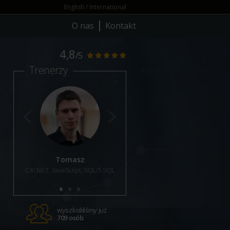
English / International
O nas
Kontakt
4,8
/5
Trenerzy
Tomasz
Łukasz
C#/.NET, JavaScript,
SQL/T-SQL
Python, Android, C#, Linux, C++
wyszkoliliśmy już
709 osób