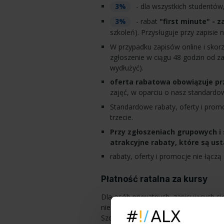
- dla wszystkich studentów
3%
- rabat
"first minute" - 
3%
szkoleń). Przysługuje przy zapisie 
W przypadku zapisów online i skorz
zgłoszenie w ciągu 48 godzin od z
wydłużyć).
oferta rabatowa obowiązuje prz
zajęć, w oparciu o nasz standard
Standardowe rabaty, oferty i pro
trzecie.
Przy zgłoszeniach grupowych i
atrakcyjne rabaty, które są ust
rabaty, oferty i promocje nie łączą 
Płatność ratalna za kursy
Dla osób prywatnych, zapisujących się
nieoprocentowane raty. Przy płatności
Szczegółowe informacje o płatności r