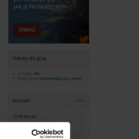
Rabaty dla grup
2 osoby:
-5%
Więcej osób?
Skontaktuj się z nami
Kontakt
więcej
22 63 64 164
akademia@alx.pl
biuro czynne pon-pt, 9:00-17:00