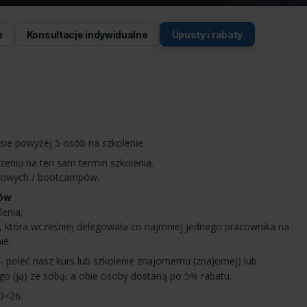
e
Konsultacje indywidualne
Upusty i rabaty
isie powyżej 5 osób na szkolenie
eniu na ten sam termin szkolenia.
odowych / bootcampów.
tów
lenia;
y, która wcześniej delegowała co najmniej jednego pracownika na
ie.
- poleć nasz kurs lub szkolenie znajomemu (znajomej) lub
o (ją) ze sobą, a obie osoby dostaną po 5% rabatu.
O<26.