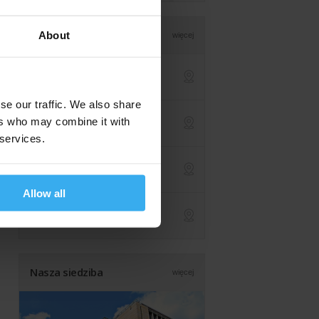
Lokalizacje
About
więcej
Warszawa (centrala)
ul. Jasna 14/16a
ap
se our traffic. We also share
Online na żywo
ers who may combine it with
z dowolnej lokalizacji
ap
 services.
Kraków
św. Filipa 23
ap
Allow all
Londyn (UK)
590 Kingston Road
ap
Nasza siedziba
więcej