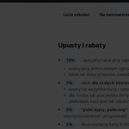
Lista szkoleń
Na zamówieni
Upusty i rabaty
- specjalny rabat przy zap
10%
ważny przy jednoczesnym zgłosz
rabat nie dotyczy kursów zaw
- rabat
dla stałych klien
7%
ważny na: wszystkie kursy i szko
dla: osoby, lub pracownika firm
jakikolwiek nasz kurs lub szkolen
-
"polecający, polecony"
5%
współpracownikowi i przyprowadź g
- dla posiadaczy karty EUR
5%