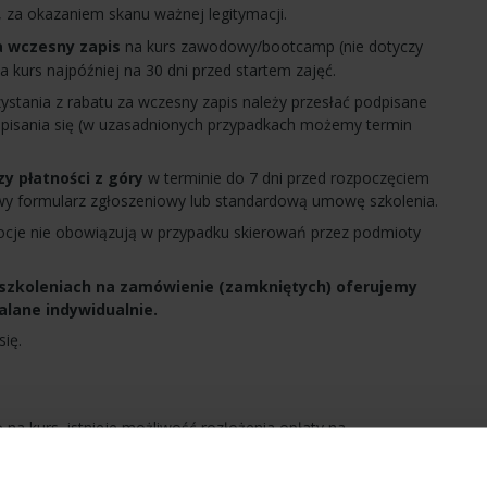
, za okazaniem skanu ważnej legitymacji.
za wczesny zapis
na kurs zawodowy/bootcamp (nie dotyczy
na kurs najpóźniej na 30 dni przed startem zajęć.
ystania z rabatu za wczesny zapis należy przesłać podpisane
apisania się (w uzasadnionych przypadkach możemy termin
y płatności z góry
w terminie do 7 dni przed rozpoczęciem
owy formularz zgłoszeniowy lub standardową umowę szkolenia.
mocje nie obowiązują w przypadku skierowań przez podmioty
 szkoleniach na zamówienie (zamkniętych) oferujemy
alane indywidualnie.
się.
 na kurs, istnieje możliwość rozłożenia opłaty na
 w ratach nie stosuje się jednak rabatów ani promocji.
atalnej znajdują się
tutaj
, lub udzieli ich Państwu nasz