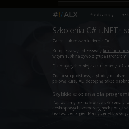
Bootcampy
Szk
Szkolenia C# i .NET -
Zacznij lub rozwiń karierę z C#.
Kompleksowy, intensywny
kurs od pod
w tym 160h na żywo z grupą i trenerem
Dla mających mniej czasu - mamy też ku
Znającym podstawy, a głodnym dalszej n
połową kursu XL, dostępną także osobno
Szybkie szkolenia dla program
Zapraszamy też na krótsze szkolenia z k
desktopowych, korporacyjnych portali 
też tworzenia gier. Mamy certyfikowanyc