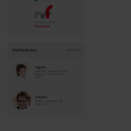
Wykładowcy
wszyscy
Agata
C#, SQL Server, Oracle,
Python, Java, Excel,
VBA
Łukasz
Python, Android, C#,
Linux, C++