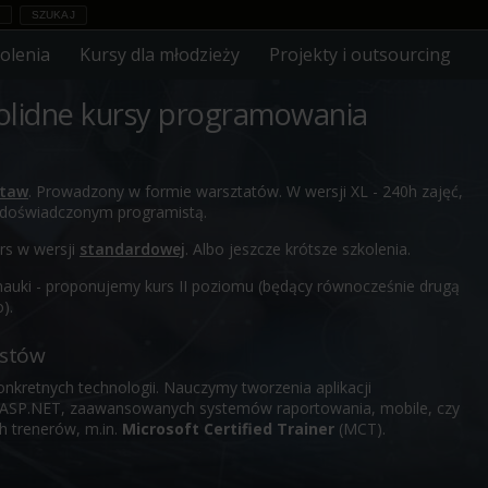
olenia
Kursy dla młodzieży
Projekty i outsourcing
 solidne kursy programowania
staw
. Prowadzony w formie warsztatów. W wersji XL - 240h zajęć,
, doświadczonym programistą.
rs w wersji
standardowej
. Albo jeszcze krótsze szkolenia.
auki - proponujemy kurs II poziomu (będący równocześnie drugą
).
Przemysław
istów
C#, SQL, PL/SQL, T-SQL,
PL/pgSQL, VBA
onkretnych technologii. Nauczymy tworzenia aplikacji
w ASP.NET, zaawansowanych systemów raportowania, mobile, czy
h trenerów, m.in.
Microsoft Certified Trainer
(MCT).