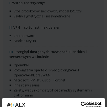
Wstęp teoretyczny:
stos protokołów sieciowych, model
ISO
/OSI
szyfry symetryczne i niesymetryczne
VPN
– co to jest i jak działa
zastosowania
modele użycia
Przegląd dostępnych rozwiązań klienckich i
serwerowych w Linuksie
OpenVPN
Rozwiązania oparte o
IPS
ec (StrongSWAN,
OpenSWAN/LibreSWAN)
Microsoft (
PPTP
), Cisco i Fortinet
Inne rozwiązania
Zalety, wady i kompatybilność między systemami i
platformami
Dwa słowa o usłudze Network Manager