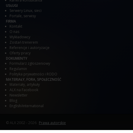
Kariera konsultanta
USŁUGI
Serwery Linux, sieci
Portale, serwisy
FIRMA
Kontakt
O nas
Wykładowcy
Zostań trenerem
Referencje i autoryzacje
Oferty pracy
DOKUMENTY
Formularz zgłoszeniowy
Regulamin
Polityka prywatności i RODO
MATERIAŁY, FORA, SPOŁECZNOŚĆ
Materiały, artykuły
ALX na Facebook
Newsletter
Blog
English/international
© ALX
2002 - 2026
Prawa autorskie