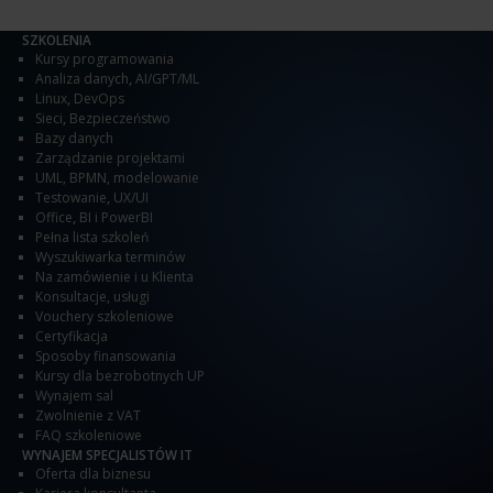
SZKOLENIA
Kursy programowania
Analiza danych
,
AI/GPT/ML
Linux
,
DevOps
Sieci
,
Bezpieczeństwo
Bazy danych
Zarządzanie projektami
UML, BPMN, modelowanie
Testowanie
,
UX/UI
Office
,
BI i PowerBI
Pełna lista szkoleń
Wyszukiwarka terminów
Na zamówienie i u Klienta
Konsultacje, usługi
Vouchery szkoleniowe
Certyfikacja
Sposoby finansowania
Kursy dla bezrobotnych UP
Wynajem sal
Zwolnienie z VAT
FAQ szkoleniowe
WYNAJEM SPECJALISTÓW IT
Oferta dla biznesu