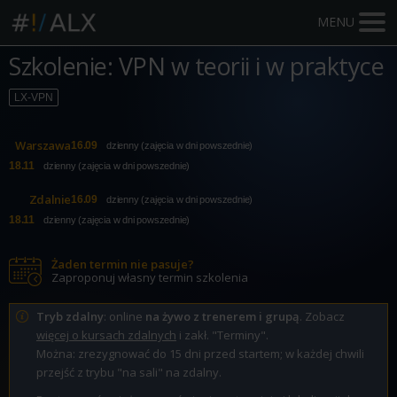
MENU
Szkolenie: VPN w teorii i w praktyce
LX-VPN
Warszawa
16.09
dzienny (zajęcia w dni powszednie)
18.11
dzienny (zajęcia w dni powszednie)
Zdalnie
16.09
dzienny (zajęcia w dni powszednie)
18.11
dzienny (zajęcia w dni powszednie)
Żaden termin nie pasuje?
Zaproponuj własny termin szkolenia
Tryb zdalny
: online
na żywo z trenerem i grupą
. Zobacz
więcej o kursach zdalnych
i zakł. "Terminy".
Można: zrezygnować do 15 dni przed startem; w każdej chwili
przejść z trybu "na sali" na zdalny.