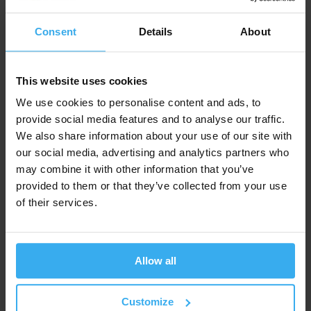
Aspekty bezpieczeństwa (szyfrowanie,
podsłuchiwanie, ataki man-in-the-middle, “wycieki”
Consent
Details
About
z tunelu)
OpenVPN w praktyce
This website uses cookies
StrongSWAN w praktyce
We use cookies to personalise content and ads, to
provide social media features and to analyse our traffic.
We also share information about your use of our site with
our social media, advertising and analytics partners who
Pobierz w wersji PDF
may combine it with other information that you’ve
provided to them or that they’ve collected from your use
of their services.
Training also available in English - for more information
see here
.
Przeznaczenie i wymagania
Allow all
Szkolenie przeznaczone dla co najmniej
Customize