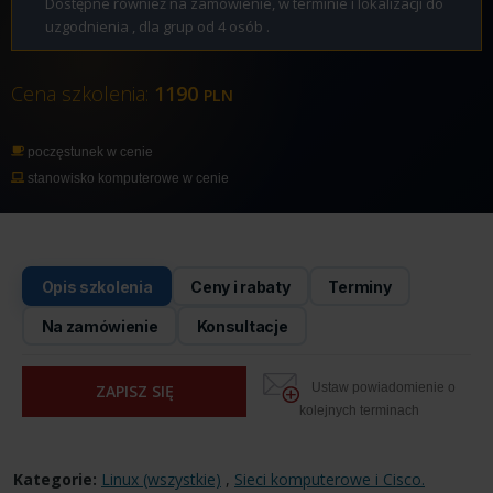
Dostępne również na zamówienie, w terminie i lokalizacji do
uzgodnienia , dla grup od 4 osób .
Cena szkolenia:
1190
PLN
poczęstunek w cenie
stanowisko komputerowe w cenie
Opis szkolenia
Ceny i rabaty
Terminy
Na zamówienie
Konsultacje
Ustaw powiadomienie o
ZAPISZ SIĘ
kolejnych terminach
Kategorie:
Linux (wszystkie)
,
Sieci komputerowe i Cisco.