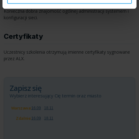
średniozaawansowanych administratorów sieci/systemu Linux.
Konieczna dobra znajomość ogólnej administracji systemem i
konfiguracji sieci.
Certyfikaty
Uczestnicy szkolenia otrzymują imienne certyfikaty sygnowane
przez
ALX
.
Zapisz się
Wybierz interesujący Cię termin oraz miasto
Warszawa:
16.09
18.11
Zdalnie:
16.09
18.11