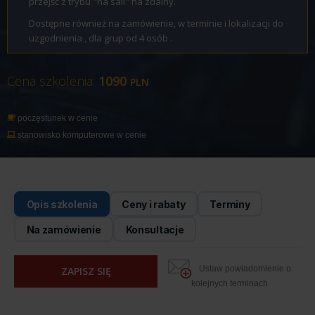
przejść z trybu "na sali" na zdalny.
Dostępne również na zamówienie, w terminie i lokalizacji do
uzgodnienia , dla grup od 4 osób .
Cena szkolenia:
1090
PLN
poczęstunek w cenie
stanowisko komputerowe w cenie
Opis szkolenia
Ceny i rabaty
Terminy
Na zamówienie
Konsultacje
Ustaw powiadomienie o
ZAPISZ SIĘ
kolejnych terminach