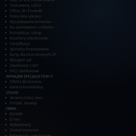
Testowanie
,
UX/UI
Office
,
BI i PowerBI
Pełna lista szkoleń
Wyszukiwarka terminów
Na zamówienie i u Klienta
Konsultacje, usługi
Vouchery szkoleniowe
Certyfikacja
Sposoby finansowania
Kursy dla bezrobotnych UP
Wynajem sal
Zwolnienie z VAT
FAQ szkoleniowe
WYNAJEM SPECJALISTÓW IT
Oferta dla biznesu
Kariera konsultanta
USŁUGI
Serwery Linux, sieci
Portale, serwisy
FIRMA
Kontakt
O nas
Wykładowcy
Zostań trenerem
Referencje i autoryzacje