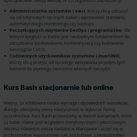
uporządkować swoją wiedzę. W szczególności zapraszamy:
Administratorów systemów i sieci
, którzy chcą odciążyć
się od rutynowych ręcznych zadań i wprowadzić standardy
automatycznego monitoringu czy backupu.
Początkujących inżynierów DevOps i programistów
, dla
których biegłość w Bashu jest niezbędnym fundamentem do
zarządzania środowiskami, konteneryzacji czy budowania
rurociągów CI/CD.
Codziennych użytkowników systemów Linux/UNIX
,
którzy chcą przejść od ręcznego wpisywania pojedynczych
komend do płynnego tworzenia własnych narzędzi.
Kurs Bash stacjonarnie lub online
Wiemy, że efektywna nauka wymaga odpowiednich warunków,
dlatego oferujemy pełną elastyczność w wyborze formy
uczestnictwa. Kurs Bash prowadzimy w dwóch wariantach, które
są sobie równe pod względem merytorycznym i jakościowym.
Możesz odwiedzić naszą siedzibę w Warszawie i uczyć się w
profesjonalnie wyposażonej sali, korzystając z bezpośredniej