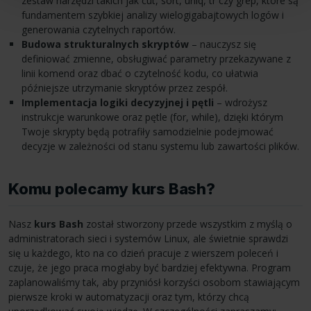
zestaw narzędzi takich jak cut, sort, uniq, tr czy grep, które są
fundamentem szybkiej analizy wielogigabajtowych logów i
generowania czytelnych raportów.
Budowa strukturalnych skryptów
– nauczysz się
definiować zmienne, obsługiwać parametry przekazywane z
linii komend oraz dbać o czytelność kodu, co ułatwia
późniejsze utrzymanie skryptów przez zespół.
Implementacja logiki decyzyjnej i pętli
– wdrożysz
instrukcje warunkowe oraz pętle (for, while), dzięki którym
Twoje skrypty będą potrafiły samodzielnie podejmować
decyzje w zależności od stanu systemu lub zawartości plików.
Komu polecamy kurs Bash?
Nasz
kurs Bash
został stworzony przede wszystkim z myślą o
administratorach sieci i systemów Linux, ale świetnie sprawdzi
się u każdego, kto na co dzień pracuje z wierszem poleceń i
czuje, że jego praca mogłaby być bardziej efektywna. Program
zaplanowaliśmy tak, aby przyniósł korzyści osobom stawiającym
pierwsze kroki w automatyzacji oraz tym, którzy chcą