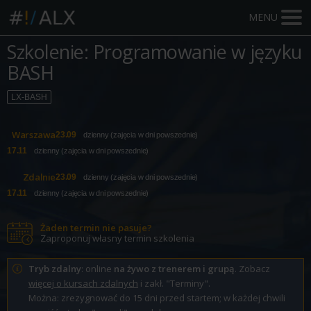
MENU
Szkolenie: Programowanie w języku
BASH
LX-BASH
Warszawa
23.09
dzienny (zajęcia w dni powszednie)
17.11
dzienny (zajęcia w dni powszednie)
Zdalnie
23.09
dzienny (zajęcia w dni powszednie)
17.11
dzienny (zajęcia w dni powszednie)
Żaden termin nie pasuje?
Zaproponuj własny termin szkolenia
Tryb zdalny
: online
na żywo z trenerem i grupą
. Zobacz
więcej o kursach zdalnych
i zakł. "Terminy".
Można: zrezygnować do 15 dni przed startem; w każdej chwili