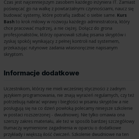
Czas jest najcenniejszym zasobem każdego inżyniera IT. Zamiast
poświęcać go na walkę z powtarzalnymi czynnościami, naucz się
budować systemy, które potrafią zadbać o siebie same.
Kurs
Bash
to krok milowy w rozwoju każdego administratora, który
chce pracować mądrzej, a nie ciężej. Dołącz do grona
profesjonalistów, którzy opanowali sztukę pisania skryptów i
zyskaj spokój wynikający z pełnej kontroli nad systemem,
przekazując rutynowe zadania własnoręcznie napisanym
skryptom.
Informacje dodatkowe
Uczestnikom, którzy nie mieli wcześniej styczności z żadnym
językiem programowania, nie znają wyrażeń regularnych, czy też
potrzebują nabrać wprawy i biegłości w pisaniu skryptów a nie
posługują się na co dzień powłoką polecamy niniejsze szkolenie
w postaci rozszerzonej - dwudniowej. Nie tylko omawia ona
szerszy zakres materiału, ale też w sposób bardziej szczegółowy
tłumaczy wymienione zagadnienia w oparciu o dodatkowe
przykłady i większą ilość ćwiczeń. Szkolenie dwudniowe na ten