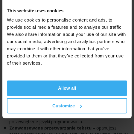
przełożenie na wydajność administratora. Podczas zajęć
skoncentrujemy się na następujących obszarach:
This website uses cookies
We use cookies to personalise content and ads, to
Sprawne poruszanie się w powłoce
– poznasz
provide social media features and to analyse our traffic.
mechanizmy działania terminala, zaawansowaną obsługę
historii poleceń oraz skróty, które eliminują zbędne kliknięcia i
We also share information about your use of our site with
przyspieszają nawigację w systemie.
our social media, advertising and analytics partners who
Architektura strumieni i przekierowań
– nauczysz się
may combine it with other information that you’ve
łączyć standardowe wejścia i wyjścia (stdin, stdout, stderr), co
provided to them or that they’ve collected from your use
pozwala na tworzenie potoków danych, gdzie wynik jednego
of their services.
polecenia staje się wsadem dla kolejnego.
Precyzyjne zarządzanie znakami specjalnymi
–
zrozumiesz różnice w działaniu cudzysłowów, apostrofów
oraz mechanizmów podstawiania (substitution), co jest
Allow all
niezbędne do pisania bezpiecznych skryptów odpornych na
nieoczekiwane dane wejściowe.
Automatyzacja obliczeń i operacji arytmetycznych
–
Customize
dowiesz się, jak wykonywać operacje matematyczne
bezpośrednio wewnątrz skryptów bez konieczności sięgania
po zewnętrzne języki programowania.
Zaawansowane przetwarzanie tekstu
– opanujesz