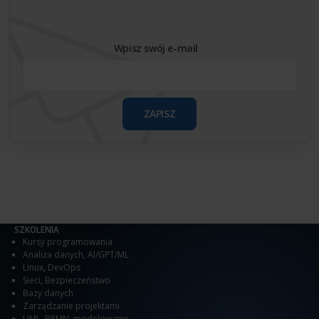
Wpisz swój e-mail
ZAPISZ
SZKOLENIA
Kursy programowania
Analiza danych
,
AI/GPT/ML
Linux
,
DevOps
Sieci
,
Bezpieczeństwo
Bazy danych
Zarządzanie projektami
UML, BPMN, modelowanie