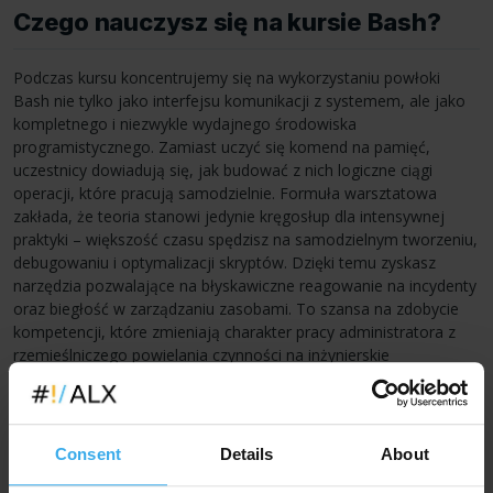
Czego nauczysz się na kursie Bash?
Podczas kursu koncentrujemy się na wykorzystaniu powłoki
Bash nie tylko jako interfejsu komunikacji z systemem, ale jako
kompletnego i niezwykle wydajnego środowiska
programistycznego. Zamiast uczyć się komend na pamięć,
uczestnicy dowiadują się, jak budować z nich logiczne ciągi
operacji, które pracują samodzielnie. Formuła warsztatowa
zakłada, że teoria stanowi jedynie kręgosłup dla intensywnej
praktyki – większość czasu spędzisz na samodzielnym tworzeniu,
debugowaniu i optymalizacji skryptów. Dzięki temu zyskasz
narzędzia pozwalające na błyskawiczne reagowanie na incydenty
oraz biegłość w zarządzaniu zasobami. To szansa na zdobycie
kompetencji, które zmieniają charakter pracy administratora z
rzemieślniczego powielania czynności na inżynierskie
projektowanie procesów, co przekłada się na wyższą kulturę
techniczną w całym zespole IT.
Program szkolenia został ułożony tak, aby płynnie przejść od
Consent
Details
About
podstaw pracy w terminalu do zaawansowanej logiki skryptowej,
skupiając się na funkcjonalnościach, które mają bezpośrednie