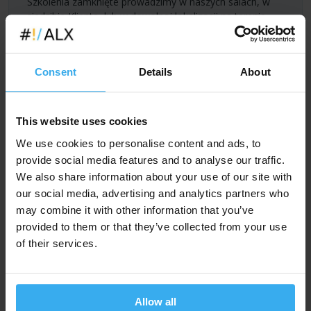
Szkolenia zamknięte prowadzimy w naszych salach, w
siedzibie Klienta, lub w dowolnej lokalizacji na terenie
Polski, lub UE (w jęz. polskim lub angielskim). Dla grup
możliwe są dowolne tryby zajęć -
godziny pracy,
wieczory, weekendy
. Możliwe jest również
Consent
Details
About
dostosowanie tematów kursu
do indywidualnych
potrzeb Klienta.
Cena szkolenia na zamówienie jest wyliczana
This website uses cookies
indywidualnie dla każdego zamówienia. Dzięki temu
koszt szkolenia w przeliczeniu na uczestnika może być
We use cookies to personalise content and ads, to
znacznie korzystniejszy niż przy szkoleniach w grupach
provide social media features and to analyse our traffic.
ogólnodostępnych (ceny podane na stronie) - zwłaszcza
We also share information about your use of our site with
w przypadku większych grup.
our social media, advertising and analytics partners who
may combine it with other information that you’ve
Zapytaj i zaproponuj termin
provided to them or that they’ve collected from your use
of their services.
Lub prosimy o
.
kontakt
Allow all