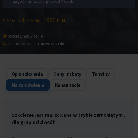
uzgodnienia , dla grup od 4 osób .
Cena szkolenia:
1990
PLN
poczęstunek w cenie
stanowisko komputerowe w cenie
Opis szkolenia
Ceny i rabaty
Terminy
Na zamówienie
Konsultacje
Szkolenie jest realizowane
w trybie zamkniętym ,
dla grup od 4 osób
.