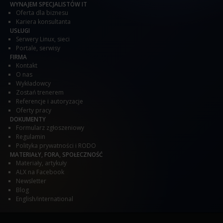
WYNAJEM SPECJALISTÓW IT
Oferta dla biznesu
Kariera konsultanta
USŁUGI
Serwery Linux, sieci
Portale, serwisy
FIRMA
Kontakt
O nas
Wykładowcy
Zostań trenerem
Referencje i autoryzacje
Oferty pracy
DOKUMENTY
Formularz zgłoszeniowy
Regulamin
Polityka prywatności i RODO
MATERIAŁY, FORA, SPOŁECZNOŚĆ
Materiały, artykuły
ALX na Facebook
Newsletter
Blog
English/international