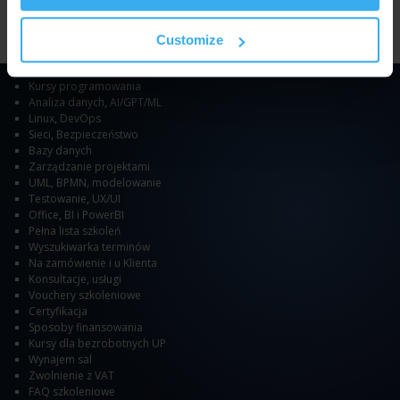
Customize
SZKOLENIA
Kursy programowania
Analiza danych
,
AI/GPT/ML
Linux
,
DevOps
Sieci
,
Bezpieczeństwo
Bazy danych
Zarządzanie projektami
UML, BPMN, modelowanie
Testowanie
,
UX/UI
Office
,
BI i PowerBI
Pełna lista szkoleń
Wyszukiwarka terminów
Na zamówienie i u Klienta
Konsultacje, usługi
Vouchery szkoleniowe
Certyfikacja
Sposoby finansowania
Kursy dla bezrobotnych UP
Wynajem sal
Zwolnienie z VAT
FAQ szkoleniowe