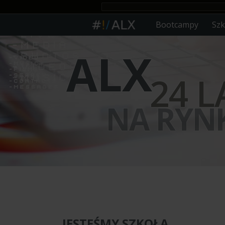
Bootcampy
Szk
ALX
24 
NA RYNK
JESTEŚMY SZKOŁĄ