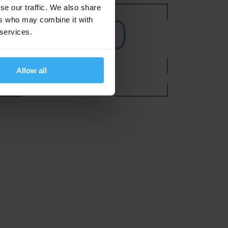
se our traffic. We also share
347500
ers who may combine it with
 services.
inii kodu
Allow all