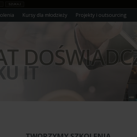
olenia
Kursy dla młodzieży
Projekty i outsourcing
LAT DOŚWIADC
U IT
TWORZYMY SZKOLENIA