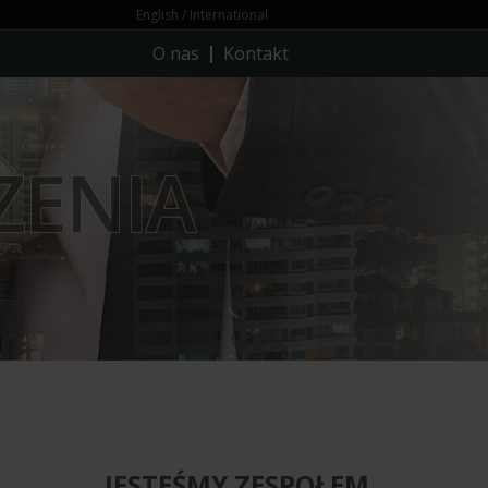
English / International
O nas
Kontakt
ZENIA
JESTEŚMY ZESPOŁEM