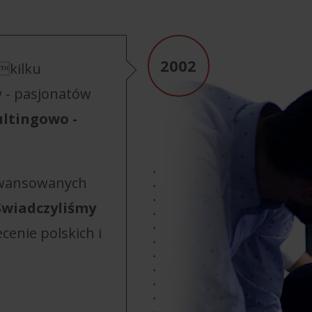
 kilku
 - pasjonatów
ltingowo -
awansowanych
Świadczyliśmy
ecenie polskich i