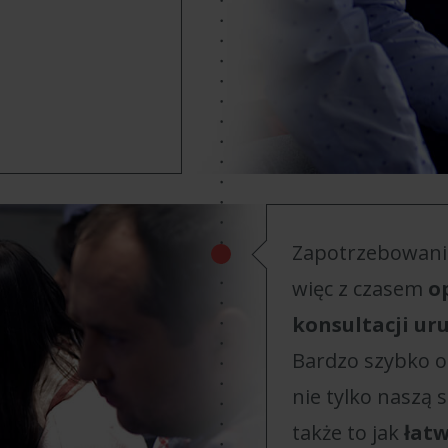
Zapotrzebowani
więc z czasem
o
konsultacji ur
Bardzo szybko ok
nie tylko naszą s
także to jak
łat