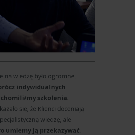
e na wiedzę było ogromne,
prócz indywidualnych
uchomiliśmy szkolenia
.
azało się, że Klienci doceniają
pecjalistyczną wiedzę, ale
wo umiemy ją przekazywać
.