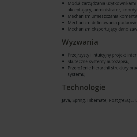
Moduł zarządzania użytkownikami i 
akceptujący, administrator, koordy
Mechanizm umieszczania komentar
Mechanizm definiowania podpowied
Mechanizm eksportujący dane zaw
Wyzwania
Przejrzysty i intuicyjny projekt i
Skuteczne systemy autozapisu;
Przełożenie hierarchii struktury 
systemu;
Technologie
Java, Spring, Hibernate, PostgreSQL, E