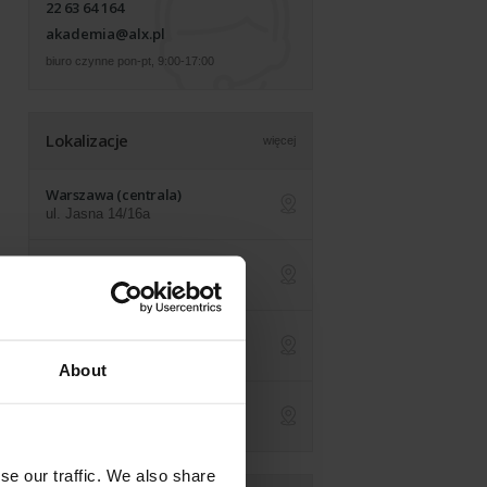
22 63 64 164
akademia@alx.pl
biuro czynne pon-pt, 9:00-17:00
Lokalizacje
więcej
Warszawa (centrala)
ul. Jasna 14/16a
ap
Online na żywo
z dowolnej lokalizacji
ap
Kraków
św. Filipa 23
ap
About
Londyn (UK)
590 Kingston Road
ap
se our traffic. We also share