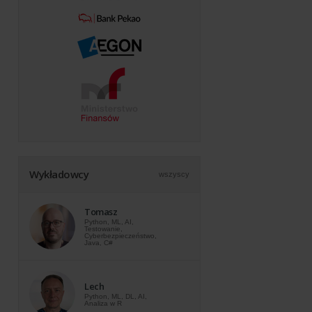
Wykładowcy
wszyscy
Tomasz
Python, ML, AI,
Testowanie,
Cyberbezpieczeństwo,
Java, C#
Lech
Python, ML, DL, AI,
Analiza w R