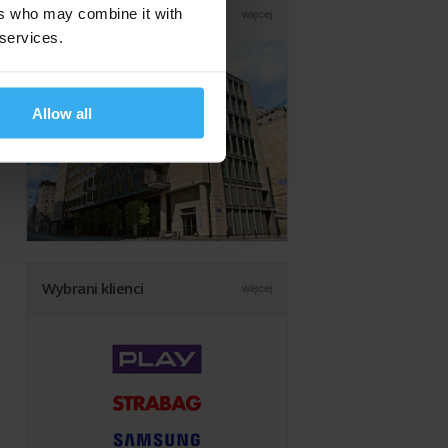
Nasza siedziba
ers who may combine it with
więcej
 services.
Allow all
Wybrani klienci
więcej