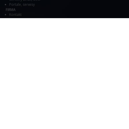
Portale, serwisy
FIRMA
Kontakt
O nas
Wykładowcy
Zostań trenerem
Referencje i autoryzacje
Oferty pracy
DOKUMENTY
Formularz zgłoszeniowy
Regulamin
Polityka prywatności i RODO
MATERIAŁY, FORA, SPOŁECZNOŚĆ
Materiały, artykuły
ALX na Facebook
Newsletter
Blog
English/international
© ALX
2002 - 2026
Prawa autorskie
tel.
22 63 64 164
, Warszawa, Kraków, Londyn