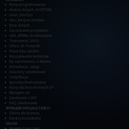
Kursy programowania
Analiza danych
,
AI/GPT/ML
Linux
,
DevOps
Sieci
,
Bezpieczeństwo
Bazy danych
Zarządzanie projektami
UML, BPMN, modelowanie
Testowanie
,
UX/UI
Office
,
BI i PowerBI
Pełna lista szkoleń
Wyszukiwarka terminów
Na zamówienie i u Klienta
Konsultacje, usługi
Vouchery szkoleniowe
Certyfikacja
Sposoby finansowania
Kursy dla bezrobotnych UP
Wynajem sal
Zwolnienie z VAT
FAQ szkoleniowe
WYNAJEM SPECJALISTÓW IT
Oferta dla biznesu
Kariera konsultanta
USŁUGI
Serwery Linux, sieci