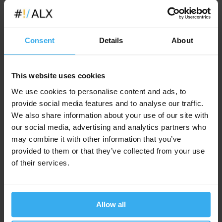
sprawdzają się również w przypadku młodzieży. Nasze
kursy
programowania dla dzieci
odbywają się w wygodnych
klimatyzowanych salach, wyposażonych w nowoczesny sprzęt
komputerowy. Dbamy o to, aby zajęcia przebiegały w
Consent
Details
About
przyjaznej atmosferze, a naszym studentom zapewniamy
poczęstunek, tak by nauka była po prostu przyjemnością.
This website uses cookies
Najlepsi trenerzy programowania
We use cookies to personalise content and ads, to
dla dzieci i młodzieży
provide social media features and to analyse our traffic.
We also share information about your use of our site with
Nasze
kursy programowania dla dzieci
prowadzone są
przez tych samych trenerów, którzy szkolą dorosłych. Są to
our social media, advertising and analytics partners who
najwyższej klasy specjaliści z wieloletnim doświadczeniem,
may combine it with other information that you’ve
którzy na co dzień pracują w zawodzie. Dzięki ich praktycznym
provided to them or that they’ve collected from your use
umiejętnościom i przygotowaniu dydaktycznemu, nasze kursy
of their services.
są nie tylko efektywne, ale również pełne pasji i
zaangażowania. Nasi trenerzy potrafią utrzymać świetny
kontakt z młodzieżą, co sprawia, że dzieci nie tylko uczą się
technicznych umiejętności, ale również rozwijają swoje pasje i
Allow all
kreatywność. Wiemy, jak ważne jest, aby nauka przebiegała w
atmosferze wsparcia i motywacji, z zachowaniem