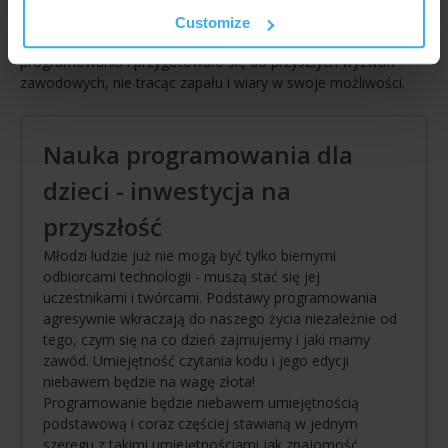
indywidualnego podejścia do każdego ucznia. To kluczowe,
Customize
jeśli chcesz, by Twoje dziecko zdobyło solidne podstawy w
programowaniu i przygotowało się do przyszłych wyzwań
zawodowych, nie tracąc zapału i wiary w swoje możliwości.
Nauka programowania dla
dzieci - inwestycja na
przyszłość
Młodzi ludzie już nie mogą być tylko biernymi
odbiorcami technologii - muszą stać się jej
uczestnikami i twórcami. Podstawy programowania
agresywnie wkraczają do naszego życia niezależnie od
tego, czym się na co dzień zajmujemy i jaki mamy
zawód. Umiejętność czytania kodu i jego edycji
niebawem będzie na wagę złota!
Programowanie będzie niebawem umiejętnością
podstawową i coraz częściej stawianą w jednym
szeregu z takimi umiejętnościami jak znajomość