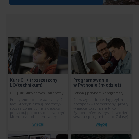
Kurs C++ (rozszerzony
Programowanie
LO/technikum)
w Pythonie (młodzież)
C++ | struktury danych | algorytmy
Python | przybornik programisty
Praktyczne, solidne warsztaty. Dla
Dla wszystkich. Idealny język na
tych, którzy nie mają informatyki
początek - wszechstronny i prosty
rozszerzonej lub mają kiepską - i
w nauce. Uczymy nie tylko
potrzebują się porządnie nauczyć.
Pythona; również myśleć i widzieć
Można też pod kątem matury.
świat jak programista. (od 7 klasy)
Więcej
Więcej