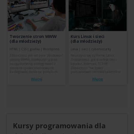
Tworzenie stron WWW
Kurs Linux i sieci
(dla młodzieży)
(dla młodzieży)
HTML | CSS | grafika | Wordpress
Linux | sieci | cybersecurity
Zobaczysz, jak od zera zbudować
Nauczysz się systemu Linux.
stronę WWW, podłączyć ją pod
Zrozumiesz, jak działają sieci
swoją domenę, zintegrować z
lokalne, Internet, TCP/IP.
sieciami społecznościowymi.
Zobaczysz “na żywo”
Redagować treści na portalach.
podstawowe techniki hakerskie.
Więcej
Więcej
Kursy programowania dla