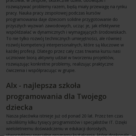
pracować w zespole, skutecznie dzielić obowiązki i
rozwiązywać problemy razem, będą miały przewagę na rynku
pracy. Nauka pracy zespołowej podczas kursów
programowania daje dzieciom solidne przygotowanie do
przyszłych wyzwań zawodowych, ucząc je, jak efektywnie
współdziałać w dynamicznych i wymagających środowiskach.
To nie tylko rozwój technicznych umiejętności, ale również
rozwój kompetencji interpersonalnych, które są kluczowe w
każdej profesji. Dlatego przez cały czas trwania kursu nasi
uczniowie biorą aktywny udział w tworzeniu projektów,
rozwiązując konkretne problemy, realizując praktyczne
ćwiczenia i współpracując w grupie.
Alx - najlepsza szkoła
programowania dla Twojego
dziecka
Nasza placówka istnieje już od ponad 20 lat. Przez ten czas
szkoliliśmy kilku tysięcy programistów i specjalistów IT. Dzięki
wieloletniemu doświadczeniu w edukacji dorosłych,
stworzyliśmy specjalne programy kształcenia, które doskonale