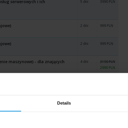
usług serwerowych i ich
5 dni
3990 PLN
ojowe)
2 dni
999 PLN
ojowe)
2 dni
999 PLN
enie maszynowe) - dla znających
4 dni
3190 PLN
2990 PLN
enie maszynowe) - dla znających
4 dni
3190 PLN
2990 PLN
Details
la członków Zarządu i kadry
1 dzień
999 PLN