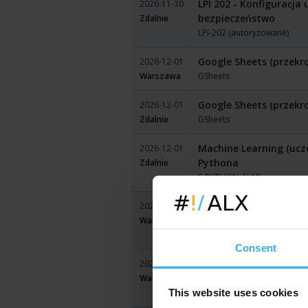
LPI 202 - Konfiguracja 
2026-11-30
bezpieczeństwo
Zdalnie
LPI-202 (autoryzowane)
Google Sheets (przekr
2026-12-01
Warszawa
GSheets
Google Sheets (przekr
2026-12-01
Zdalnie
GSheets
Machine Learning (ucz
2026-12-01
Pythona
Zdalnie
S-PYTHON-AI-ML
Machine Learning (ucz
2026-12-01
Pythona
Warszawa
S-PYTHON-AI-ML
Consent
Cyberbezpieczeństwo d
2026-12-02
kierowniczej
Warszawa
This website uses cookies
CYBERSEC-MGMT