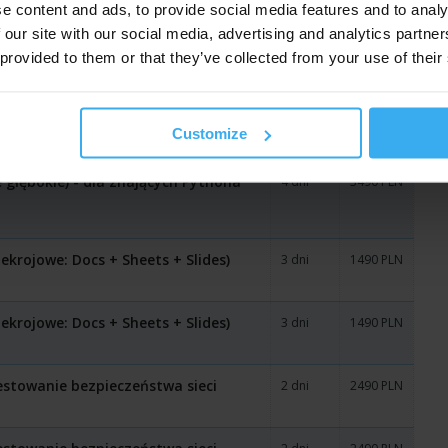
e content and ads, to provide social media features and to analy
la członków Zarządu i kadry
1 dzień
999 PLN
 our site with our social media, advertising and analytics partn
 provided to them or that they’ve collected from your use of their
 głębokie) - dla znających Pythona
4 dni
3490 PLN
Customize
 głębokie) - dla znających Pythona
4 dni
3490 PLN
krojowe: Docs + Sheets + Slides)
3 dni
1490 PLN
krojowe: Docs + Sheets + Slides)
3 dni
1490 PLN
estowanie bezpieczeństwa sieci
2 dni
2490 PLN