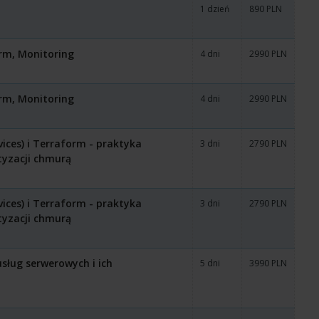
1 dzień
890 PLN
rm, Monitoring
4 dni
2990 PLN
rm, Monitoring
4 dni
2990 PLN
ces) i Terraform - praktyka
3 dni
2790 PLN
tyzacji chmurą
ces) i Terraform - praktyka
3 dni
2790 PLN
tyzacji chmurą
usług serwerowych i ich
5 dni
3990 PLN