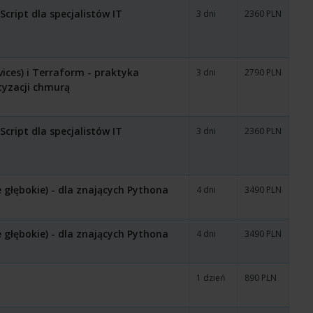
cript dla specjalistów IT
3 dni
2360 PLN
ces) i Terraform - praktyka
3 dni
2790 PLN
tyzacji chmurą
cript dla specjalistów IT
3 dni
2360 PLN
 głębokie) - dla znających Pythona
4 dni
3490 PLN
 głębokie) - dla znających Pythona
4 dni
3490 PLN
1 dzień
890 PLN