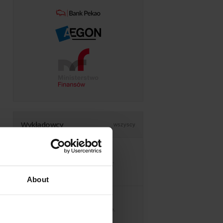
Wykładowcy
wszyscy
Rafał
C#, C++, Java, Python,
JavaScript, Testowanie
oprogramowania
About
Agata
C#, SQL Server, Oracle,
Python, Java, Excel,
VBA