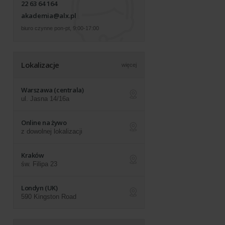
22 63 64 164
akademia@alx.pl
biuro czynne pon-pt, 9:00-17:00
Lokalizacje
więcej
Warszawa (centrala)
ul. Jasna 14/16a
ap
Online na żywo
z dowolnej lokalizacji
ap
Kraków
św. Filipa 23
ap
Londyn (UK)
590 Kingston Road
ap