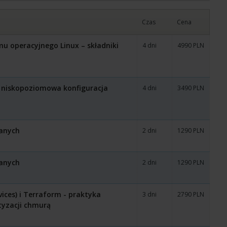
Czas
Cena
u operacyjnego Linux – składniki
4 dni
4990 PLN
 i niskopoziomowa konfiguracja
4 dni
3490 PLN
Danych
2 dni
1290 PLN
Danych
2 dni
1290 PLN
ces) i Terraform - praktyka
3 dni
2790 PLN
tyzacji chmurą