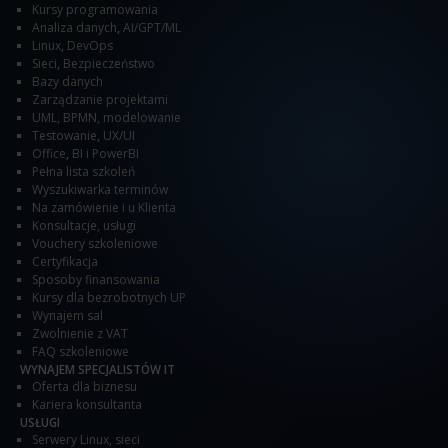
Kursy programowania
Analiza danych
,
AI/GPT/ML
Linux
,
DevOps
Sieci
,
Bezpieczeństwo
Bazy danych
Zarządzanie projektami
UML, BPMN, modelowanie
Testowanie
,
UX/UI
Office
,
BI i PowerBI
Pełna lista szkoleń
Wyszukiwarka terminów
Na zamówienie i u Klienta
Konsultacje, usługi
Vouchery szkoleniowe
Certyfikacja
Sposoby finansowania
Kursy dla bezrobotnych UP
Wynajem sal
Zwolnienie z VAT
FAQ szkoleniowe
WYNAJEM SPECJALISTÓW IT
Oferta dla biznesu
Kariera konsultanta
USŁUGI
Serwery Linux, sieci