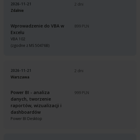
2026-11-21
2 dni
Zdalnie
Wprowadzenie do VBA w
899 PLN
Excelu
VBA 102
(zgodne z MS 50476B)
2026-11-21
2 dni
Warszawa
Power BI - analiza
999 PLN
danych, tworzenie
raportów, wizualizacji i
dashboardów
Power BI Desktop