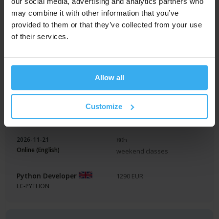
our social media, advertising and analytics partners who
S-PYTHON-AI-ML
may combine it with other information that you’ve
provided to them or that they’ve collected from your use
of their services.
2026-11-21
80h
Online (English)
weekend classes
Allow all
Data Analysis in Python
1290 EUR
LC-PYTHON-ANALYSIS
Customize
2026-11-21
80h
Online (English)
weekend classes
Python Developer
1290 EUR
LC-PYTHON