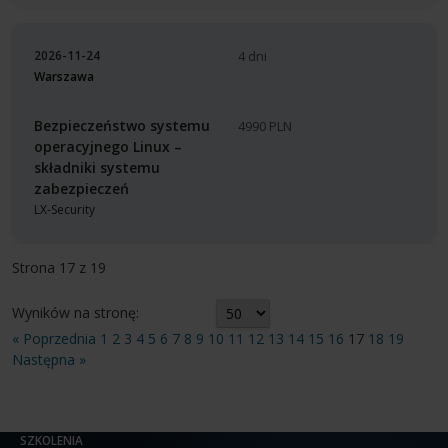
2026-11-24
4 dni
Warszawa
Bezpieczeństwo systemu
4990 PLN
operacyjnego Linux –
składniki systemu
zabezpieczeń
LX-Security
Strona 17 z 19
Wyników na stronę:
« Poprzednia
1
2
3
4
5
6
7
8
9
10
11
12
13
14
15
16
17
18
19
Następna »
SZKOLENIA