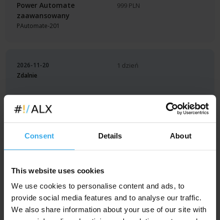
Power Automate
999 PLN
zaawansowany
PAutomate-201
2026-11-20
1 dzień
Zdalnie
Power Automate
999 PLN
zaawansowany
PAutomate-201
Consent
Details
About
2026-11-21
4 dni
Warszawa
This website uses cookies
We use cookies to personalise content and ads, to
Machine Learning
3190 PLN
provide social media features and to analyse our traffic.
(uczenie maszynowe) -
2990 PLN
We also share information about your use of our site with
dla znających Pythona