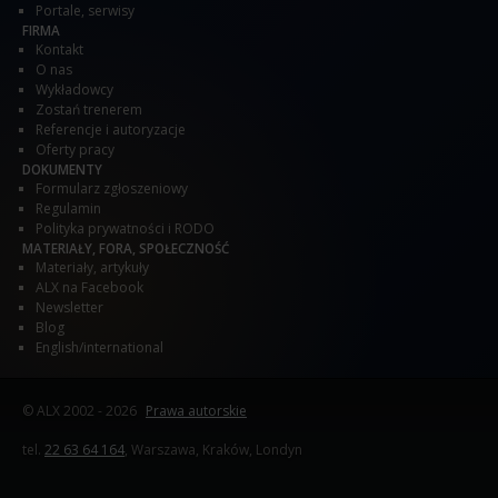
Portale, serwisy
FIRMA
Kontakt
O nas
Wykładowcy
Zostań trenerem
Referencje i autoryzacje
Oferty pracy
DOKUMENTY
Formularz zgłoszeniowy
Regulamin
Polityka prywatności i RODO
MATERIAŁY, FORA, SPOŁECZNOŚĆ
Materiały, artykuły
ALX na Facebook
Newsletter
Blog
English/international
© ALX
2002 - 2026
Prawa autorskie
tel.
22 63 64 164
, Warszawa, Kraków, Londyn