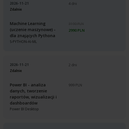
2026-11-21
4 dni
Zdalnie
Machine Learning
3190 PLN
(uczenie maszynowe) -
2990 PLN
dla znających Pythona
S-PYTHON-AI-ML
2026-11-21
2 dni
Zdalnie
Power BI - analiza
999 PLN
danych, tworzenie
raportów, wizualizacji i
dashboardów
Power BI Desktop