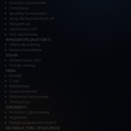
Vouchery szkoleniowe
Certyfikacja
Sposoby finansowania
Kursy dla bezrobotnych UP
Wynajem sal
Zwolnienie z VAT
FAQ szkoleniowe
WYNAJEM SPECJALISTÓW IT
Oferta dla biznesu
Kariera konsultanta
USŁUGI
Serwery Linux, sieci
Portale, serwisy
FIRMA
Kontakt
O nas
Wykładowcy
Zostań trenerem
Referencje i autoryzacje
Oferty pracy
DOKUMENTY
Formularz zgłoszeniowy
Regulamin
Polityka prywatności i RODO
MATERIAŁY, FORA, SPOŁECZNOŚĆ