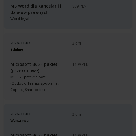
MS Word dla kancelarii i
809 PLN
działów prawnych
Word legal
2026-11-03
2 dni
Zdalnie
Microsoft 365 - pakiet
1199 PLN
(przekrojowe)
MS-365-przekrojowe
(Outlook, Teams, spotkania,
Copilot, Sharepoint)
2026-11-03
2 dni
Warszawa
Microsoft 365 - pakiet
1199 PLN