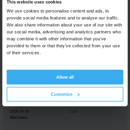
This website uses cookies
We use cookies to personalise content and ads, to
AI w marketingu
1790 PLN
provide social media features and to analyse our traffic.
AI-MARKETING
We also share information about your use of our site with
our social media, advertising and analytics partners who
may combine it with other information that you’ve
2026-10-28
2 dni
provided to them or that they’ve collected from your use
Zdalnie
of their services.
Power BI - analiza
999 PLN
danych, tworzenie
raportów, wizualizacji i
Allow all
dashboardów
Power BI Desktop
Customize
2026-10-28
2 dni
Warszawa