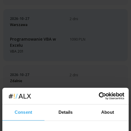
2026-10-27
2 dni
Warszawa
Programowanie VBA w
1090 PLN
Excelu
VBA 201
2026-10-27
2 dni
Zdalnie
AI w marketingu
1790 PLN
AI-MARKETING
Consent
Details
About
2026-10-27
2 dni
Warszawa