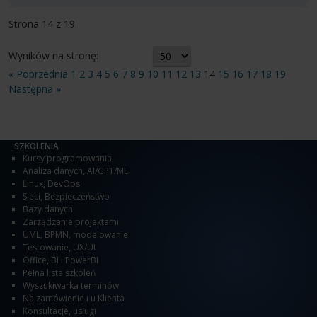
Strona 14 z 19
Wyników na stronę:
« Poprzednia
1
2
3
4
5
6
7
8
9
10
11
12
13
14
15
16
17
18
19
Następna »
SZKOLENIA
Kursy programowania
Analiza danych
,
AI/GPT/ML
Linux
,
DevOps
Sieci
,
Bezpieczeństwo
Bazy danych
Zarządzanie projektami
UML, BPMN, modelowanie
Testowanie
,
UX/UI
Office
,
BI i PowerBI
Pełna lista szkoleń
Wyszukiwarka terminów
Na zamówienie i u Klienta
Konsultacje, usługi