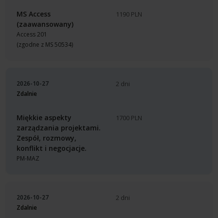
MS Access
1190 PLN
(zaawansowany)
Access 201
(zgodne z MS 50534)
2026-10-27
2 dni
Zdalnie
Miękkie aspekty
1700 PLN
zarządzania projektami.
Zespół, rozmowy,
konflikt i negocjacje.
PM-MAZ
2026-10-27
2 dni
Zdalnie